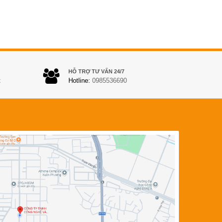
HỖ TRỢ TƯ VẤN 24/7
t
Hotline:
0985536690