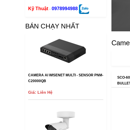
Kỹ Thuật
0978994988
-
BÁN CHẠY NHẤT
Camer
CAMERA AI WISENET MULTI - SENSOR PNM-
SCO-60
C20000QB
BULLET
Giá: Liên Hệ