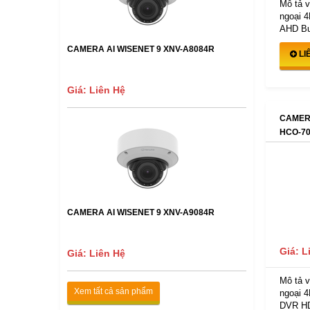
Mô tả 
ngoại 
AHD Bul
CAMERA AI WISENET 9 XNV-A8084R
LI
Giá: Liên Hệ
CAMER
HCO-70
CAMERA AI WISENET 9 XNV-A9084R
Giá: L
Giá: Liên Hệ
Mô tả 
Xem tất cả sản phẩm
ngoại 
DVR HD