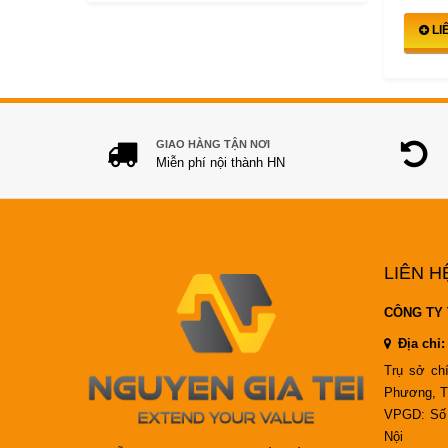
LI
GIAO HÀNG TẬN NƠI
Miễn phí nội thành HN
LIÊN H
CÔNG TY 
Địa chỉ:
Trụ sở ch
Phương, T
VPGD: Số 
Nội