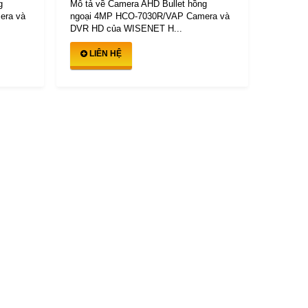
g
Mô tả về Camera AHD Bullet hồng
era và
ngoại 4MP HCO-7030R/VAP Camera và
DVR HD của WISENET H...
LIÊN HỆ