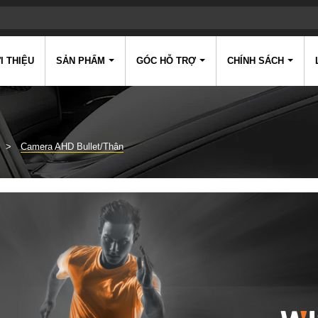
I THIỆU
SẢN PHẨM
GÓC HỖ TRỢ
CHÍNH SÁCH
Camera AHD Bullet/Thân