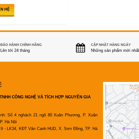
ÊN HỆ
BẢO HÀNH CHÍNH HÃNG
CẬP NHẬT HÀNG NGÀY
Lên tới 24 tháng
Những sản phẩm mới nhấ
Ệ
TNHH CÔNG NGHỆ VÀ TÍCH HỢP NGUYỄN GIA
ính: Số 4 nghách 21 ngõ 80 Xuân Phương, P. Xuân
P. Hà Nội
9 - LK34, KĐT Vân Canh HUD, X. Sơn Đồng, TP. Hà