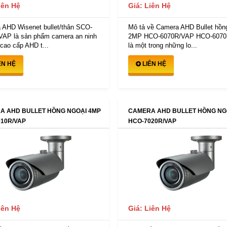
Giá: Liên Hệ
iên Hệ
Mô tả về Camera AHD Bullet hồn
 AHD Wisenet bullet/thân SCO-
2MP HCO-6070R/VAP HCO-607
VAP là sản phẩm camera an ninh
là một trong những lo...
cao cấp AHD t...
LIÊN HỆ
ÊN HỆ
A AHD BULLET HỒNG NGOẠI 4MP
CAMERA AHD BULLET HỒNG NG
10R/VAP
HCO-7020R/VAP
iên Hệ
Giá: Liên Hệ