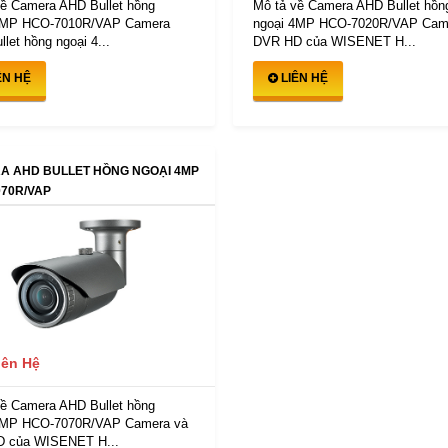
về Camera AHD Bullet hồng
Mô tả về Camera AHD Bullet hồn
4MP HCO-7010R/VAP Camera
ngoại 4MP HCO-7020R/VAP Cam
let hồng ngoại 4...
DVR HD của WISENET H...
ÊN HỆ
LIÊN HỆ
A AHD BULLET HỒNG NGOẠI 4MP
70R/VAP
iên Hệ
về Camera AHD Bullet hồng
4MP HCO-7070R/VAP Camera và
 của WISENET H...