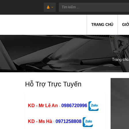
TRANG CHỦ
GIỚ
Trang chủ
Hỗ Trợ Trực Tuyến
KD - Mr Lê An
0986720996
-
KD - Ms Hà
0971258808
-