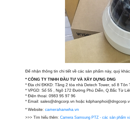
Để nhận thông tin chi tiết về các sản phẩm này, quý khác
* CÔNG TY TNHH ĐẦU TƯ VÀ XÂY DỰNG DNG
* Địa chỉ ĐKKD: Tầng 2 tòa nhà Detech Tower, số 8 Tô
* VPGD: Số 55 , Ngõ 172 Đường Phú Diễn, Q.Bắc Từ Liê
* Điện thoại: 0983 95 97 96
* Email: sales@dngcorp.vn hoặc kdphanphoi@dngcorp.v
* Website:
camerahanwha.vn
>>> Tìm hiểu thêm:
Camera Samsung PTZ - các sản phẩm và 