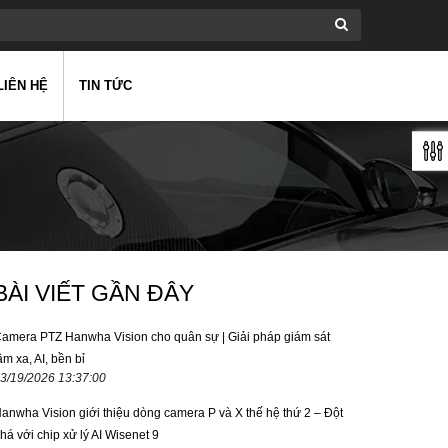
LIÊN HỆ
TIN TỨC
BÀI VIẾT GẦN ĐÂY
amera PTZ Hanwha Vision cho quân sự | Giải pháp giám sát
ầm xa, AI, bền bỉ
3/19/2026 13:37:00
anwha Vision giới thiệu dòng camera P và X thế hệ thứ 2 – Đột
há với chip xử lý AI Wisenet 9