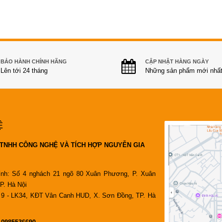
BẢO HÀNH CHÍNH HÃNG
CẬP NHẬT HÀNG NGÀY
Lên tới 24 tháng
Những sản phẩm mới nhấ
Ệ
TNHH CÔNG NGHỆ VÀ TÍCH HỢP NGUYỄN GIA
ính: Số 4 nghách 21 ngõ 80 Xuân Phương, P. Xuân
P. Hà Nội
9 - LK34, KĐT Vân Canh HUD, X. Sơn Đồng, TP. Hà