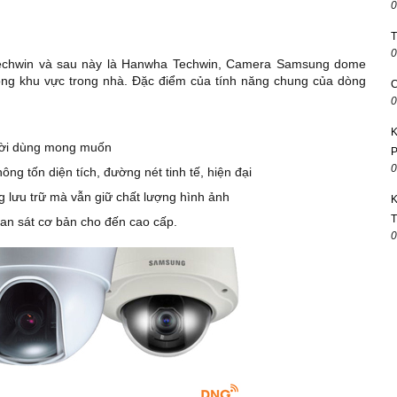
0
T
0
echwin và sau này là Hanwha Techwin, Camera Samsung dome
ng khu vực trong nhà. Đặc điểm của tính năng chung của dòng
C
0
K
ười dùng mong muốn
P
0
ng tốn diện tích, đường nét tinh tế, hiện đại
 lưu trữ mà vẫn giữ chất lượng hình ảnh
K
T
an sát cơ bản cho đến cao cấp.
0