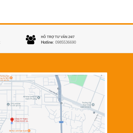
HỖ TRỢ TƯ VẤN 24/7
t
Hotline:
0985536690