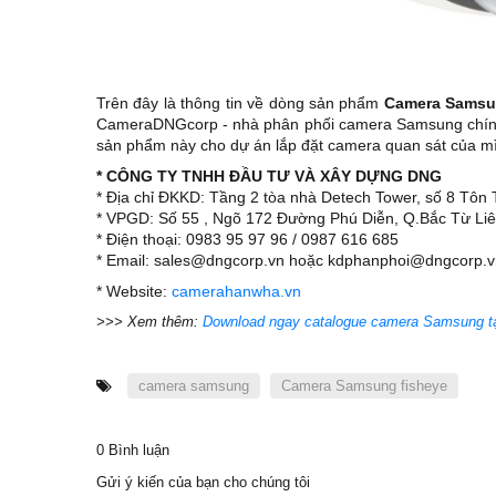
Trên đây là thông tin về dòng sản phẩm
Camera Samsu
CameraDNGcorp - nhà phân phối camera Samsung chính h
sản phẩm này cho dự án lắp đặt camera quan sát của mình
* CÔNG TY TNHH ĐẦU TƯ VÀ XÂY DỰNG DNG
* Địa chỉ ĐKKD: Tầng 2 tòa nhà Detech Tower, số 8 Tô
* VPGD: Số 55 , Ngõ 172 Đường Phú Diễn, Q.Bắc Từ Liê
* Điện thoại: 0983 95 97 96 / 0987 616 685
* Email: sales@dngcorp.vn hoặc kdphanphoi@dngcorp.v
* Website:
camerahanwha.vn
>>> Xem thêm:
Download ngay catalogue camera Samsung tạ
camera samsung
Camera Samsung fisheye
0 Bình luận
Gửi ý kiến của bạn cho chúng tôi