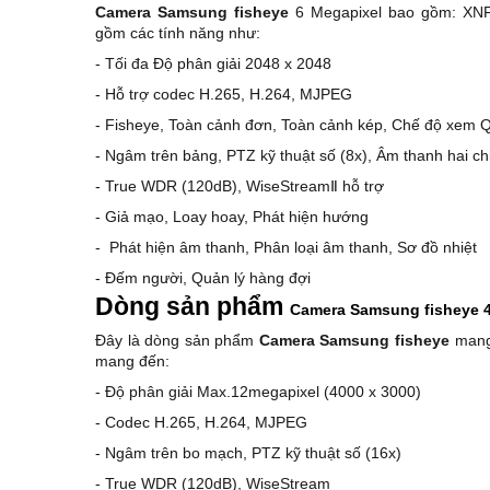
Camera Samsung fisheye
6 Megapixel bao gồm: XN
gồm các tính năng như:
- Tối đa Độ phân giải 2048 x 2048
- Hỗ trợ codec H.265, H.264, MJPEG
- Fisheye, Toàn cảnh đơn, Toàn cảnh kép, Chế độ xem 
- Ngâm trên bảng, PTZ kỹ thuật số (8x), Âm thanh hai ch
- True WDR (120dB), WiseStreamⅡ hỗ trợ
- Giả mạo, Loay hoay, Phát hiện hướng
- Phát hiện âm thanh, Phân loại âm thanh, Sơ đồ nhiệt
- Đếm người, Quản lý hàng đợi
Dòng sản phẩm
Camera Samsung fisheye 
Đây là dòng sản phẩm
Camera Samsung fisheye
mang 
mang đến:
- Độ phân giải Max.12megapixel (4000 x 3000)
- Codec H.265, H.264, MJPEG
- Ngâm trên bo mạch, PTZ kỹ thuật số (16x)
- True WDR (120dB), WiseStream