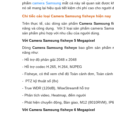
phẩm
camera Samsung
mắt cá này sẽ quan sát được khô
nó sẽ mang lại hiệu quả tiết kiệm chi phí cao cho người
Chi tiếc các loại Camera Samsung fisheye hiện nay
Trên thực tế, các dòng sản phẩm
Camera Samsung fi
năng và công dụng. Với 3 loại sản phẩm camera Samsu
sản phẩm phù hợp với nhu cầu của người dùng.
Với Camera Samsung fisheye 5 Megapixel
Dòng
Camera Samsung fisheye
bao gồm sản phẩm m
năng như:
- Hỗ trợ độ phân giải 2048 x 2048
- Hỗ trợ codec H.265, H.264, MJPEG
- Fisheye, có thể xem chế độ Toàn cảnh đơn, Toàn cản
- PTZ kỹ thuật số (8x)
- True WDR (120dB), WiseStreamⅡ hỗ trợ
- Phân tích video, Heatmap, đếm người
- Phát hiện chuyển động, Bàn giao, M12 (8010RVM), IP6
Với Camera Samsung fisheye 6 Megapixel