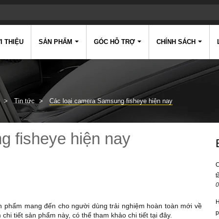
I THIỆU
SẢN PHẨM
GÓC HỖ TRỢ
CHÍNH SÁCH
Tin tức
Các loại camera Samsung fisheye hiện nay
g fisheye hiện nay
C
t
0
H
n phẩm mang đến cho người dùng trải nghiệm hoàn toàn mới về
p
hi tiết sản phẩm này, có thể tham khảo chi tiết tại đây.