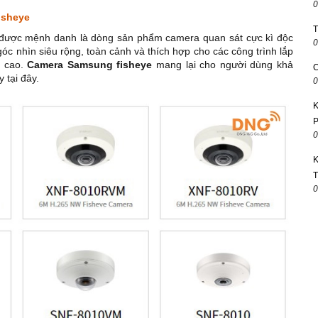
0
isheye
T
) được mệnh danh là dòng sản phẩm camera quan sát cực kì độc
0
 nhìn siêu rộng, toàn cảnh và thích hợp cho các công trình lắp
g cao.
Camera Samsung fisheye
mang lại cho người dùng khả
C
 tại đây.
0
K
P
0
K
T
0