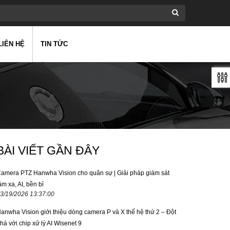
LIÊN HỆ
TIN TỨC
BÀI VIẾT GẦN ĐÂY
amera PTZ Hanwha Vision cho quân sự | Giải pháp giám sát
ầm xa, AI, bền bỉ
3/19/2026 13:37:00
anwha Vision giới thiệu dòng camera P và X thế hệ thứ 2 – Đột
há với chip xử lý AI Wisenet 9