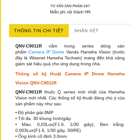
TƯ VẤN SẢN PHẨM 24/7
Miễn phí nội thành HN
THÔNG TIN CHI TIẾT
NHẬN XÉT
QNV-C9011R
nằm trong series dòng sản
phẩm
Camera IP Dome
Vanda Hanwha Vision (trước
đây là Wisenet Hanwha Techwin) mang đến khả năng
giám sát hiệu quả cho ứng dụng trong nhà.
Thông số kỹ thuật Camera IP Dome Hanwha
Vision QNV-C9011R
QNV-C9011R
thuộc Q series mới nhất của Hanwha
Vision mới nhất. Các thông số kỹ thuật đáng chú ý của
sản phẩm này như sau:
• Độ phân giải 8MP
• Tối đa. 30 khung hình/giây
• Màu: 0,03Lux(F1.6, 1/30 giây), Đen trắng:
0,003Lux(F1.6, 1/30 giây, 30IRE)
• Ống kính cố định 3.0mm