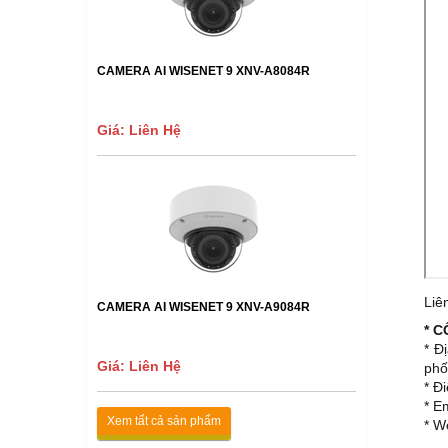
CAMERA AI WISENET 9 XNV-A8084R
Giá: Liên Hệ
Liê
CAMERA AI WISENET 9 XNV-A9084R
* 
* Đ
Giá: Liên Hệ
phố
* Đ
* E
Xem tất cả sản phẩm
* W