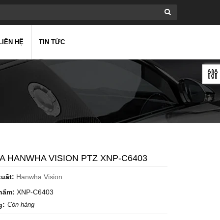
LIÊN HỆ
TIN TỨC
 HANWHA VISION PTZ XNP-C6403
xuất:
Hanwha Vision
hẩm:
XNP-C6403
g:
Còn hàng