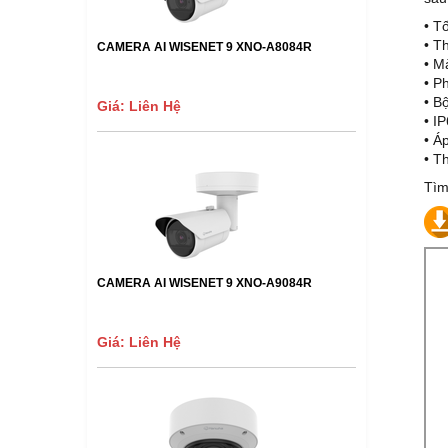
• T
• T
CAMERA AI WISENET 9 XNO-A8084R
• M
• P
• B
Giá: Liên Hệ
• I
• Á
• T
Tìm
CAMERA AI WISENET 9 XNO-A9084R
Giá: Liên Hệ