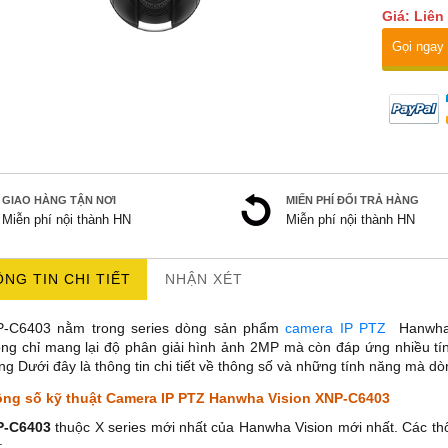
Giá: Liên
Gọi ngay
GIAO HÀNG TẬN NƠI
MIẾN PHÍ ĐỔI TRẢ HÀNG
Miễn phí nội thành HN
Miễn phí nội thành HN
NG TIN CHI TIẾT
NHẬN XÉT
P-C6403
nằm trong series dòng sản phẩm
camera IP PTZ
Hanwha V
ng chỉ mang lại độ phân giải hình ảnh 2MP mà còn đáp ứng nhiều tính
ng Dưới đây là thông tin chi tiết về thông số và những tính năng mà d
ng số kỹ thuật Camera IP PTZ Hanwha Vision XNP-C6403
P-C6403
thuộc X series mới nhất của Hanwha Vision mới nhất. Các t
: