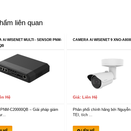
hẩm liên quan
 AI WISENET MULTI - SENSOR PNM-
CAMERA AI WISENET 9 XNO-A80
QB
iên Hệ
Giá: Liên Hệ
 PNM-C20000QB – Giải pháp giám
Phân phối chính hãng bởi Nguyễn
ư...
TEI, tích ...
ÊN HỆ
LIÊN HỆ