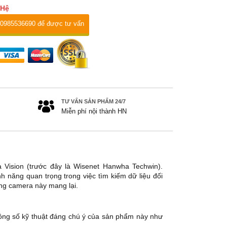
 Hệ
 0985536690 để được tư vấn
TƯ VẤN SẢN PHẨM 24/7
Miễn phí nội thành HN
ision (trước đây là Wisenet Hanwha Techwin).
 năng quan trọng trong việc tìm kiếm dữ liệu đối
òng camera này mang lại.
hông số kỹ thuật đáng chú ý của sản phẩm này như