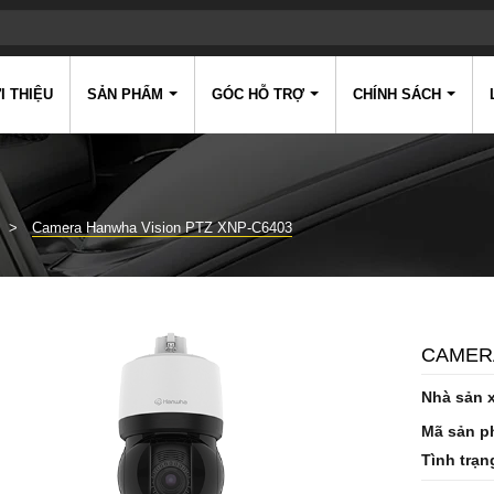
I THIỆU
SẢN PHẨM
GÓC HỖ TRỢ
CHÍNH SÁCH
Camera Hanwha Vision PTZ XNP-C6403
CAMERA
Nhà sản 
Mã sản p
Tình trạn