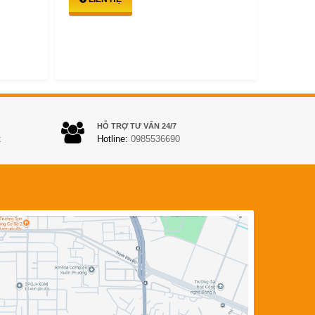
HỖ TRỢ TƯ VẤN 24/7
t
Hotline:
0985536690