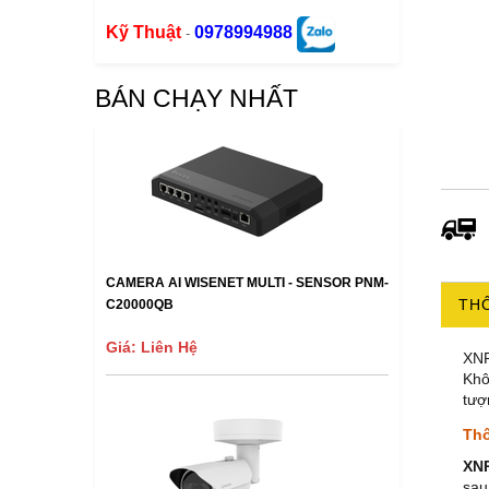
Kỹ Thuật
0978994988
-
BÁN CHẠY NHẤT
CAMERA AI WISENET MULTI - SENSOR PNM-
THÔ
C20000QB
Giá: Liên Hệ
XN
Khô
tượ
Thô
XN
sau