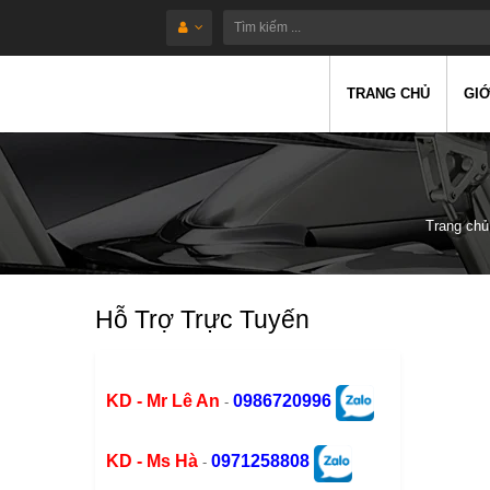
TRANG CHỦ
GIỚ
Trang chủ
Hỗ Trợ Trực Tuyến
KD - Mr Lê An
0986720996
-
KD - Ms Hà
0971258808
-