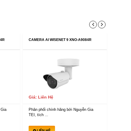
84R
CAMERA AI WISENET 9 XNO-A9084R
CAMERA 
Giá: Liên Hệ
Giá: Li
 Gia
Phân phối chính hãng bởi Nguyễn Gia
Phân phố
TEI, tích ...
TEI, tích 
LIÊN HỆ
LIÊ