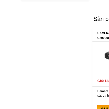
Sản p
CAMERA
C20000
Giá: L
Camera
sát đa h
LI