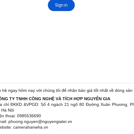
n hệ ngay hôm nay với chúng tôi để nhận báo giá tốt nhất về dòng 
CÔNG TY TNHH CÔNG NGHỆ VÀ TÍCH HỢP NGUYỄN GIA
ịa chỉ ĐKKD &VPGD: Số 4 ngách 21 ngõ 80 Đường Xuân Phương, 
 Hà Nội
iện thoại: 0985536690
mail: phuong.nguyen@nguyengiatei.vn
ebsite: camerahanwha.vn