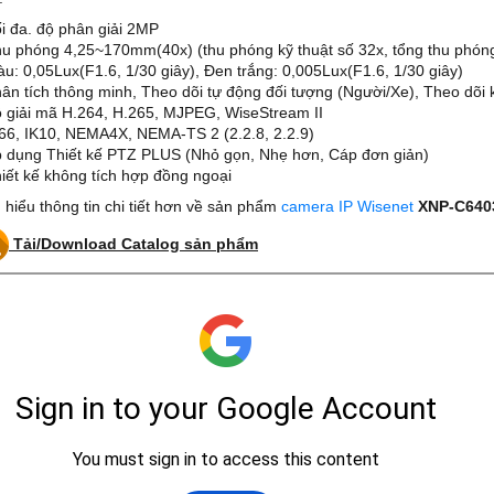
ối đa. độ phân giải 2MP
hu phóng 4,25~170mm(40x) (thu phóng kỹ thuật số 32x, tổng thu phón
àu: 0,05Lux(F1.6, 1/30 giây), Đen trắng: 0,005Lux(F1.6, 1/30 giây)
hân tích thông minh, Theo dõi tự động đối tượng (Người/Xe), Theo dõi 
ộ giải mã H.264, H.265, MJPEG, WiseStream II
P66, IK10, NEMA4X, NEMA-TS 2 (2.2.8, 2.2.9)
p dụng Thiết kế PTZ PLUS (Nhỏ gọn, Nhẹ hơn, Cáp đơn giản)
hiết kế không tích hợp đồng ngoại
 hiểu thông tin chi tiết hơn về sản phẩm
camera IP Wisenet
XNP-C640
Tải/Download Catalog sản phẩm