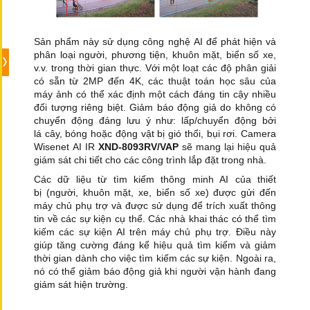
Sản phẩm này sử dụng công nghệ AI để phát hiện và
phân loại người, phương tiện, khuôn mặt, biển số xe,
v.v. trong thời gian thực. Với một loạt các độ phân giải
có sẵn từ 2MP đến 4K, các thuật toán học sâu của
máy ảnh có thể xác định một cách đáng tin cậy nhiều
đối tượng riêng biệt. Giảm báo động giả do không có
chuyển động đáng lưu ý như: lấp/chuyển động bởi
lá cây, bóng hoặc động vật bị gió thổi, bụi rơi. Camera
Wisenet AI IR
XND-8093RV/VAP
sẽ mang lại hiệu quả
giám sát chi tiết cho các công trình lắp đặt trong nhà.
Các dữ liệu từ tìm kiếm thông minh AI của thiết
bị (người, khuôn mặt, xe, biển số xe) được gửi đến
máy chủ phụ trợ và được sử dụng để trích xuất thông
tin về các sự kiện cụ thể. Các nhà khai thác có thể tìm
kiếm các sự kiện AI trên máy chủ phụ trợ. Điều này
giúp tăng cường đáng kể hiệu quả tìm kiếm và giảm
thời gian dành cho việc tìm kiếm các sự kiện. Ngoài ra,
nó có thể giảm báo động giả khi người vận hành đang
giám sát hiện trường.