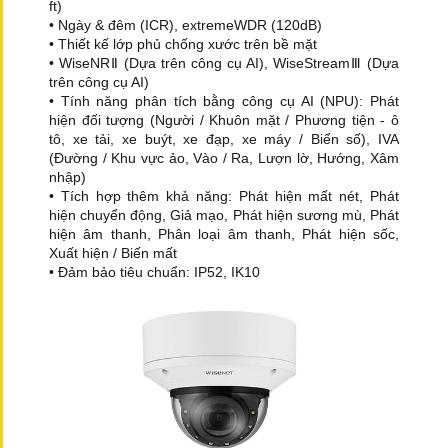
ft)
• Ngày & đêm (ICR), extremeWDR (120dB)
• Thiết kế lớp phủ chống xước trên bề mặt
• WiseNRⅡ (Dựa trên công cụ AI), WiseStreamⅢ (Dựa
trên công cụ AI)
• Tính năng phân tích bằng công cụ AI (NPU): Phát
hiện đối tượng (Người / Khuôn mặt / Phương tiện - ô
tô, xe tải, xe buýt, xe đạp, xe máy / Biển số), IVA
(Đường / Khu vực ảo, Vào / Ra, Lượn lờ, Hướng, Xâm
nhập)
• Tích hợp thêm khả năng: Phát hiện mất nét, Phát
hiện chuyển động, Giả mạo, Phát hiện sương mù, Phát
hiện âm thanh, Phân loại âm thanh, Phát hiện sốc,
Xuất hiện / Biến mất
• Đảm bảo tiêu chuẩn: IP52, IK10