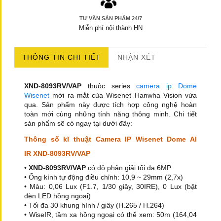
TƯ VẤN SẢN PHẨM 24/7
Miễn phí nội thành HN
THÔNG TIN CHI TIẾT
NHẬN XÉT
XND-8093RV/VAP
thuộc series
camera ip Dome
Wisenet
mới ra mắt của Wisenet Hanwha
Vision
vừa
qua. Sản phẩm này được tích hợp công nghệ hoàn
toàn mới cùng những tính năng thông minh. Chi tiết
sản phẩm sẽ có ngay tại dưới đây:
Thông số kĩ thuật Camera IP Wisenet Dome AI
IR XND-8093RV/VAP
•
XND-8093RV/VAP
có độ phân giải tối đa 6MP
• Ống kính tự động điều chỉnh: 10,9 ~ 29mm (2,7x)
• Màu: 0,06 Lux (F1.7, 1/30 giây, 30IRE), 0 Lux (bật
đèn LED hồng ngoại)
• Tối đa 30 khung hình / giây (H.265 / H.264)
• WiseIR, tầm xa hồng ngoại có thể xem: 50m (164,04