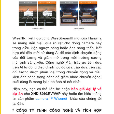
WiseNRII kết hợp cùng WiseStreamIII mới của Hanwha
sẽ mang đến hiệu quả rõ rệt cho dòng camera này
trong điều kiện ngược sáng hoặc ánh sáng thấp. Kết
hợp cải tiến mới sử dụng AI để xác định chuyển động
của đối tượng và giảm mờ trong môi trường sương
mù, ánh sáng yếu. Công nghệ Màn trập ưu tiên dựa
trên AI tự động điều chỉnh tốc độ cửa trập dựa trên các
đối tượng được phân loại trong chuyển động và điều
kiện ánh sáng trong cảnh để giảm nhòe chuyển động,
cuối cùng là mang lại hình ảnh rõ nét nhất.
Hiện nay, bạn có thể liên hệ nhận
báo giá đại lý và
dự án
cho
XND-8093RV/VAP
này hoặc tìm hiểu thông
tin sản phẩm
camera IP Wisenet
khác của chúng tôi
tại đây:
* CÔNG TY TNHH CÔNG NGHỆ VÀ TÍCH HỢP