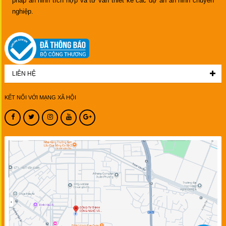
pháp an ninh tích hợp và tư vấn thiết kế các dự án an ninh chuyên
nghiệp.
LIÊN HỆ
KẾT NỐI VỚI MẠNG XÃ HỘI