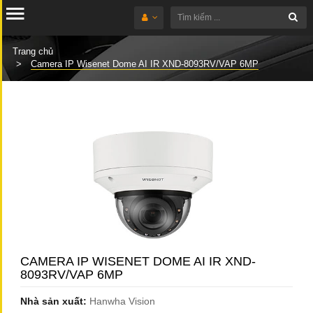
Trang chủ
Camera IP Wisenet Dome AI IR XND-8093RV/VAP 6MP
CAMERA IP WISENET DOME AI IR XND-
8093RV/VAP 6MP
Nhà sản xuất:
Hanwha Vision