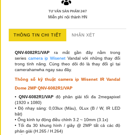
TƯ VẤN SẢN PHẨM 24/7
Miễn phí nội thành HN
THÔNG TIN CHI TIẾT
NHẬN XÉT
QNV-6082R1/VAP
ra mắt gần đây nằm trong
series
camera ip Wisenet
Vandal với những thay đổi
trong tính năng. Cùng theo dõi đó là thay đổi gì tại
camerahanwha ngay sau đây.
Thông số kỹ thuật camera ip Wisenet IR Vandal
Dome 2MP QNV-6082R1/VAP
•
QNV-6082R1/VAP
độ phân giải tối đa 2megapixel
(1920 x 1080)
• Độ nhạy sáng: 0,03lux (Màu), 0Lux (B / W, IR LED
bật)
• Ống kính tự động điều chỉnh 3.2 ~ 10mm (3.1x)
• Tối đa 30 khung hình / giây @ 2MP tất cả các độ
phân giải (H.265 / H.264)