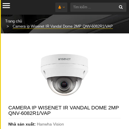
Trang chủ
Camera ip Wisenet IR Vandal Dome 2MP QNV-6082R1/VAP
CAMERA IP WISENET IR VANDAL DOME 2MP
QNV-6082R1/VAP
Nhà sản xuất:
Hanwha Vision