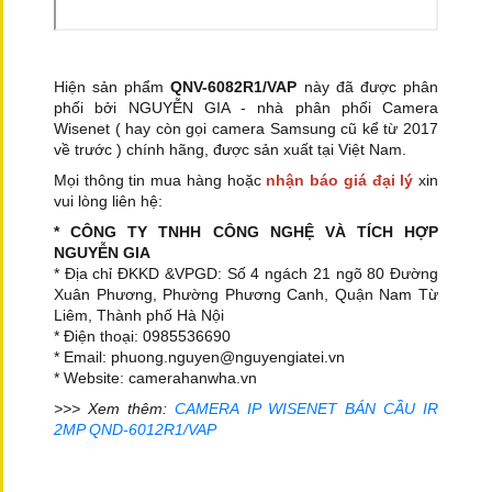
Hiện sản phẩm
QNV-6082R1/VAP
này đã được phân
phối bởi NGUYỄN GIA - nhà phân phối Camera
Wisenet ( hay còn gọi camera Samsung cũ kể từ 2017
về trước ) chính hãng, được sản xuất tại Việt Nam.
Mọi thông tin mua hàng hoặc
nhận báo giá đại lý
xin
vui lòng liên hệ:
* CÔNG TY TNHH CÔNG NGHỆ VÀ TÍCH HỢP
NGUYỄN GIA
* Địa chỉ ĐKKD &VPGD: Số 4 ngách 21 ngõ 80 Đường
Xuân Phương, Phường Phương Canh, Quận Nam Từ
Liêm, Thành phố Hà Nội
* Điện thoại: 0985536690
* Email: phuong.nguyen@nguyengiatei.vn
* Website: camerahanwha.vn
>>> Xem thêm:
CAMERA IP WISENET BÁN CẦU IR
2MP QND-6012R1/VAP