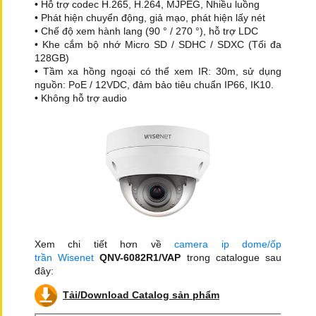
• Hỗ trợ codec H.265, H.264, MJPEG, Nhiều luồng
• Phát hiện chuyển động, giả mạo, phát hiện lấy nét
• Chế độ xem hành lang (90 ° / 270 °), hỗ trợ LDC
• Khe cắm bộ nhớ Micro SD / SDHC / SDXC (Tối đa
128GB)
• Tầm xa hồng ngoại có thể xem IR: 30m, sử dụng
nguồn: PoE / 12VDC, đảm bảo tiêu chuẩn IP66, IK10.
• Không hỗ trợ audio
Xem chi tiết hơn về
camera ip dome/ốp
trần Wisenet
QNV-6082R1/VAP
trong catalogue sau
đây:
Tải/Download Catalog sản phẩm