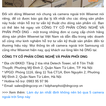
Đối với dòng Wisenet nói chung và camera ngoài trời Wisenet nói
riêng, để có được báo giá đại lý tốt nhất cho các dòng sản phẩm
này hoặc nhận hỗ trợ tư vấn kỹ thuật cho dòng sản phẩm cũ. Bạn
có thể liên hệ ngay với CÔNG TY CỔ PHẦN CÔNG NGHỆ VÀ
PHÂN PHỐI DNG - một trong những đơn vị cung cấp chính hãng
dòng sản phẩm Wisenet tại Việt Nam và dẫn đầu trong việc doanh
số cũng như kinh nghiệm hỗ trợ tư vấn kỹ thuật sản phẩm đến từ
thương hiệu này. Mọi thông tin về camera ngoài trời Samsung cũ
cũng như Wisenet hiện nay, quý khách vui lòng liên hệ DNG tại:
CÔNG TY CỔ PHẦN CÔNG NGHỆ VÀ PHÂN PHỐI DNG
* Địa chỉ ĐKKD: Tầng 2 tòa nhà Detech Tower, số 8 Tôn Thất
Thuyết, Phường Mỹ Đình 2, Quận Nam Từ Liêm, TP. Hà Nội
* VPGD: Phòng 1116, tầng 11 Toà CT1A, Đơn Nguyên 2, Phường
Mỹ Đình 2, Quận Nam Từ Liêm, Hà Nội
* Hotline hỗ trợ: 0983 95 97 96
* Email: sales@dngcorp.vn / kdphanphoi@dngcorp.vn
>>> Xem thêm:
Làm dự án nhất định không nên bỏ qua 5 camera
ngoài trời 5mp này