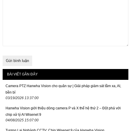
BÀI VIẾT GẦN ĐÂY
Camera PTZ Hanwha Vision cho quân sự | Giải pháp giám sát tầm xa, AI,
bền bỉ
03/19/2026 13:37:00
Hanwha Vision giới thiệu dòng camera P và X thế hệ thứ 2 – Đột phá với
chip xử lý AI Wisenet 9
04/08/2025 15:07:00
Tương Lai Nghành CCTV: Chip Wisenet 9 của Hanwha Vision