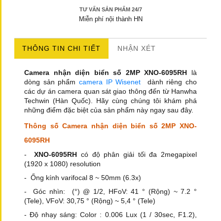
TƯ VẤN SẢN PHẨM 24/7
Miễn phí nội thành HN
THÔNG TIN CHI TIẾT
NHẬN XÉT
Camera nhận diện biển số 2MP XNO-6095RH
là
dòng sản phẩm
camera IP Wisenet
dành riêng cho
các dự án camera quan sát giao thông đến từ Hanwha
Techwin (Hàn Quốc). Hãy cùng chúng tôi khám phá
những điểm đặc biệt của sản phẩm này ngay sau đây.
Thông số Camera nhận diện biển số 2MP XNO-
6095RH
-
XNO-6095RH
có độ phân giải tối đa 2megapixel
(1920 x 1080) resolution
- Ống kính varifocal 8 ~ 50mm (6.3x)
- Góc nhìn: (°) @ 1/2, HFoV: 41 ° (Rộng) ~ 7.2 °
(Tele), VFoV: 30,75 ° (Rộng) ~ 5,4 ° (Tele)
- Độ nhạy sáng: Color : 0.006 Lux (1 / 30sec, F1.2),