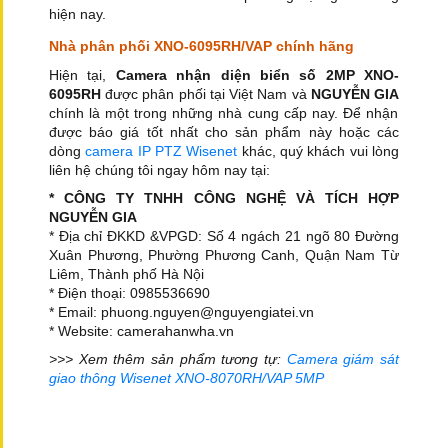
hiện nay.
Nhà phân phối XNO-6095RH/VAP chính hãng
Hiện tại,
Camera nhận diện biển số 2MP XNO-
6095RH
được phân phối tại Việt Nam và
NGUYỄN GIA
chính là một trong những nhà cung cấp nay. Để nhận
được báo giá tốt nhất cho sản phẩm này hoặc các
dòng
camera IP PTZ Wisenet
khác, quý khách vui lòng
liên hệ chúng tôi ngay hôm nay tại:
* CÔNG TY TNHH CÔNG NGHỆ VÀ TÍCH HỢP
NGUYỄN GIA
* Địa chỉ ĐKKD &VPGD: Số 4 ngách 21 ngõ 80 Đường
Xuân Phương, Phường Phương Canh, Quận Nam Từ
Liêm, Thành phố Hà Nội
* Điện thoại: 0985536690
* Email: phuong.nguyen@nguyengiatei.vn
* Website: camerahanwha.vn
>>> Xem thêm sản phẩm tương tự:
Camera giám sát
giao thông Wisenet XNO-8070RH/VAP 5MP