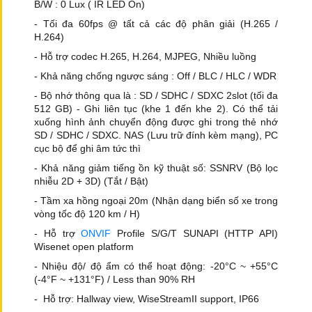
B/W : 0 Lux ( IR LED On)
- Tối đa 60fps @ tất cả các độ phân giải (H.265 /
H.264)
- Hỗ trợ codec H.265, H.264, MJPEG, Nhiều luồng
- Khả năng chống ngược sáng : Off / BLC / HLC / WDR
- Bộ nhớ thông qua là : SD / SDHC / SDXC 2slot (tối đa
512 GB) - Ghi liên tục (khe 1 đến khe 2). Có thể tải
xuống hình ảnh chuyển động được ghi trong thẻ nhớ
SD / SDHC / SDXC. NAS (Lưu trữ đính kèm mạng), PC
cục bộ để ghi âm tức thì
- Khả năng giảm tiếng ồn kỹ thuật số: SSNRV (Bộ lọc
nhiễu 2D + 3D) (Tắt / Bật)
- Tầm xa hồng ngoại 20m (Nhận dạng biển số xe trong
vòng tốc độ 120 km / H)
- Hỗ trợ
ONVIF
Profile S/G/T SUNAPI (HTTP API)
Wisenet open platform
- Nhiệu độ/ độ ẩm có thể hoạt động: -20°C ~ +55°C
(-4°F ~ +131°F) / Less than 90% RH
- Hỗ trợ: Hallway view, WiseStreamII support, IP66