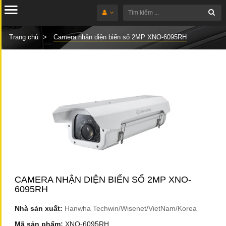
Trang chủ
Camera nhận diện biển số 2MP XNO-6095RH
CAMERA NHẬN DIỆN BIỂN SỐ 2MP XNO-
6095RH
Nhà sản xuất:
Hanwha Techwin/Wisenet/VietNam/Korea
Mã sản phẩm:
XNO-6095RH