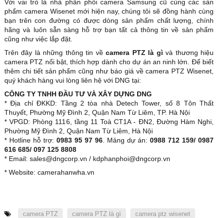
Với vai trò là nhà phân phối camera Samsung cũ cùng các sản
phẩm camera Wisenet mới hiện nay, chúng tôi sẽ đồng hành cùng
bạn trên con đường có được dòng sản phẩm chất lượng, chính
hãng và luôn sẵn sàng hỗ trợ bạn tất cả thông tin về sản phẩm
cũng như việc lắp đặt.
Trên đây là những thông tin về
camera PTZ là gì
và thương hiệu
camera PTZ nổi bật, thích hợp dành cho dự án an ninh lớn. Để biết
thêm chi tiết sản phẩm cũng như báo giá về camera PTZ Wisenet,
quý khách hàng vui lòng liên hệ với DNG tại:
CÔNG TY TNHH ĐẦU TƯ VÀ XÂY DỰNG DNG
* Địa chỉ ĐKKD: Tầng 2 tòa nhà Detech Tower, số 8 Tôn Thất
Thuyết, Phường Mỹ Đình 2, Quận Nam Từ Liêm, TP. Hà Nội
* VPGD: Phòng 1116, tầng 11 Toà CT1A - ĐN2, Đường Hàm Nghi,
Phường Mỹ Đình 2, Quận Nam Từ Liêm, Hà Nội
* Hotline hỗ trợ:
0983 95 97 96
. Mảng dự án:
0988 712 159/ 0987
616 685/ 097 125 8808
* Email: sales@dngcorp.vn / kdphanphoi@dngcorp.vn
* Website: camerahanwha.vn
camera PTZ
camera PTZ là gì
camera ptz wisenet