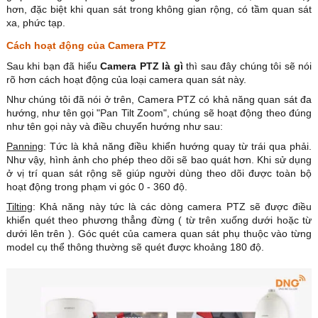
hơn, đặc biệt khi quan sát trong không gian rộng, có tầm quan sát
xa, phức tạp.
Cách hoạt động của Camera PTZ
Sau khi bạn đã hiểu
Camera PTZ là gì
thì sau đây chúng tôi sẽ nói
rõ hơn cách hoạt động của loại camera quan sát này.
Như chúng tôi đã nói ở trên, Camera PTZ có khả năng quan sát đa
hướng, như tên gọi "Pan Tilt Zoom", chúng sẽ hoạt động theo đúng
như tên gọi này và điều chuyển hướng như sau:
Panning
: Tức là khả năng điều khiển hướng quay từ trái qua phải.
Như vậy, hình ảnh cho phép theo dõi sẽ bao quát hơn. Khi sử dụng
ở vị trí quan sát rộng sẽ giúp người dùng theo dõi được toàn bộ
hoạt động trong phạm vi góc 0 - 360 độ.
Tilting
: Khả năng này tức là các dòng camera PTZ sẽ được điều
khiển quét theo phương thẳng đừng ( từ trên xuống dưới hoặc từ
dưới lên trên ). Góc quét của camera quan sát phụ thuộc vào từng
model cụ thể thông thường sẽ quét được khoảng 180 độ.