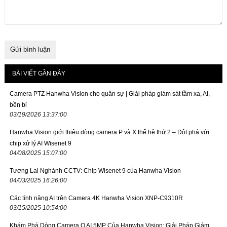
BÀI VIẾT GẦN ĐÂY
Camera PTZ Hanwha Vision cho quân sự | Giải pháp giám sát tầm xa, AI,
bền bỉ
03/19/2026 13:37:00
Hanwha Vision giới thiệu dòng camera P và X thế hệ thứ 2 – Đột phá với
chip xử lý AI Wisenet 9
04/08/2025 15:07:00
Tương Lai Nghành CCTV: Chip Wisenet 9 của Hanwha Vision
04/03/2025 16:26:00
Các tính năng AI trên Camera 4K Hanwha Vision XNP-C9310R
03/15/2025 10:54:00
Khám Phá Dòng Camera Q AI 5MP Của Hanwha Vision: Giải Pháp Giám