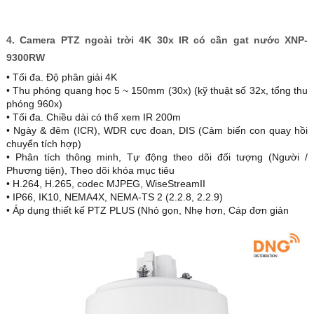
4. Camera PTZ ngoài trời 4K 30x IR có cần gat nước XNP-
9300RW
• Tối đa. Độ phân giải 4K
• Thu phóng quang học 5 ~ 150mm (30x) (kỹ thuật số 32x, tổng thu
phóng 960x)
• Tối đa. Chiều dài có thể xem IR 200m
• Ngày & đêm (ICR), WDR cực đoan, DIS (Cảm biến con quay hồi
chuyển tích hợp)
• Phân tích thông minh, Tự động theo dõi đối tượng (Người /
Phương tiện), Theo dõi khóa mục tiêu
• H.264, H.265, codec MJPEG, WiseStreamII
• IP66, IK10, NEMA4X, NEMA-TS 2 (2.2.8, 2.2.9)
• Áp dụng thiết kế PTZ PLUS (Nhỏ gọn, Nhẹ hơn, Cáp đơn giản