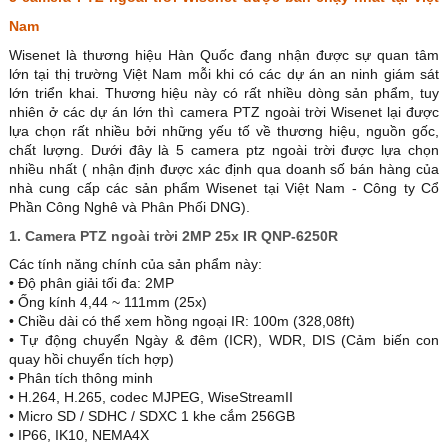
Nam
Wisenet là thương hiệu Hàn Quốc đang nhận được sự quan tâm
lớn tại thị trường Việt Nam mỗi khi có các dự án an ninh giám sát
lớn triển khai. Thương hiệu này có rất nhiều dòng sản phẩm, tuy
nhiên ở các dự án lớn thì camera PTZ ngoài trời Wisenet lại được
lựa chọn rất nhiều bởi những yếu tố về thương hiệu, nguồn gốc,
chất lượng. Dưới đây là 5 camera ptz ngoài trời được lựa chọn
nhiều nhất ( nhận định được xác định qua doanh số bán hàng của
nhà cung cấp các sản phẩm Wisenet tại Việt Nam - Công ty Cổ
Phần Công Nghê và Phân Phối DNG).
1. Camera PTZ ngoài trời 2MP 25x IR QNP-6250R
Các tính năng chính của sản phẩm này:
• Độ phân giải tối đa: 2MP
• Ống kính 4,44 ~ 111mm (25x)
• Chiều dài có thể xem hồng ngoại IR: 100m (328,08ft)
• Tự động chuyển Ngày & đêm (ICR), WDR, DIS (Cảm biến con
quay hồi chuyển tích hợp)
• Phân tích thông minh
• H.264, H.265, codec MJPEG, WiseStreamII
• Micro SD / SDHC / SDXC 1 khe cắm 256GB
• IP66, IK10, NEMA4X