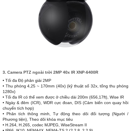
3. Camera PTZ ngoài trời 2MP 40x IR XNP-6400R
• Tối đa Độ phân giải 2MP
• Thu phóng 4,25 ~ 170mm (40x) (kỹ thuật số 32x, tổng thu phóng
1280x)
• Tối đa IR có thể xem được ở chiều dài 200m (656,17ft), Wise IR
• Ngày & đêm (ICR), WDR cực đoan, DIS (Cảm biến con quay hồi
chuyển tích hợp)
• Phân tích thông minh, Tự động theo dõi đối tượng (Người /
Phương tiện), Theo dõi khóa mục tiêu
• H.264, H.265, codec MJPEG, WiseStream II
• IP66, IK10, NEMA4X, NEMA-TS 2 (2.2.8, 2.2.9)