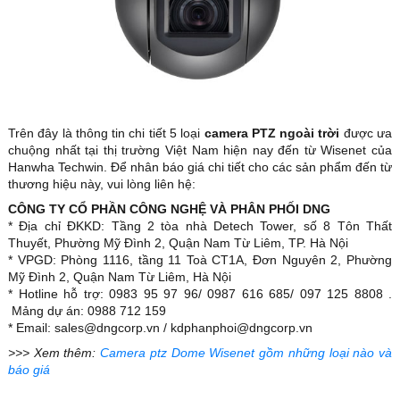
Trên đây là thông tin chi tiết 5 loại
camera PTZ ngoài trời
được ưa
chuộng nhất tại thị trường Việt Nam hiện nay đến từ Wisenet của
Hanwha Techwin. Để nhân báo giá chi tiết cho các sản phẩm đến từ
thương hiệu này, vui lòng liên hệ:
CÔNG TY CỔ PHẦN CÔNG NGHỆ VÀ PHÂN PHỐI DNG
* Địa chỉ ĐKKD: Tầng 2 tòa nhà Detech Tower, số 8 Tôn Thất
Thuyết, Phường Mỹ Đình 2, Quận Nam Từ Liêm, TP. Hà Nội
* VPGD: Phòng 1116, tầng 11 Toà CT1A, Đơn Nguyên 2, Phường
Mỹ Đình 2, Quận Nam Từ Liêm, Hà Nội
* Hotline hỗ trợ: 0983 95 97 96/ 0987 616 685/ 097 125 8808 .
Mảng dự án: 0988 712 159
* Email: sales@dngcorp.vn / kdphanphoi@dngcorp.vn
>>> Xem thêm:
Camera ptz Dome Wisenet gồm những loại nào và
báo giá