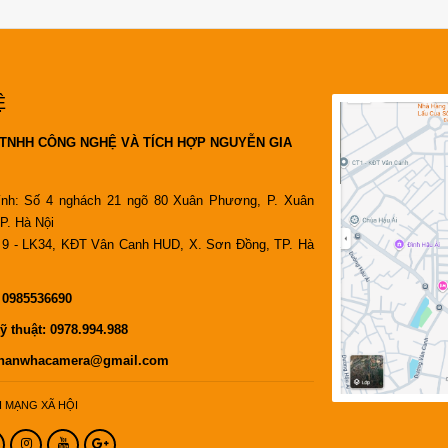
Ệ
TNHH CÔNG NGHỆ VÀ TÍCH HỢP NGUYỄN GIA
ính: Số 4 nghách 21 ngõ 80 Xuân Phương, P. Xuân
P. Hà Nội
9 - LK34, KĐT Vân Canh HUD, X. Sơn Đồng, TP. Hà
:
0985536690
ỹ thuật:
0978.994.988
hanwhacamera@gmail.com
I MẠNG XÃ HỘI