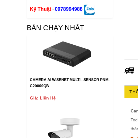
Kỹ Thuật
0978994988
-
BÁN CHẠY NHẤT
CAMERA AI WISENET MULTI - SENSOR PNM-
C20000QB
THÔ
Giá: Liên Hệ
Ca
Tec
thà