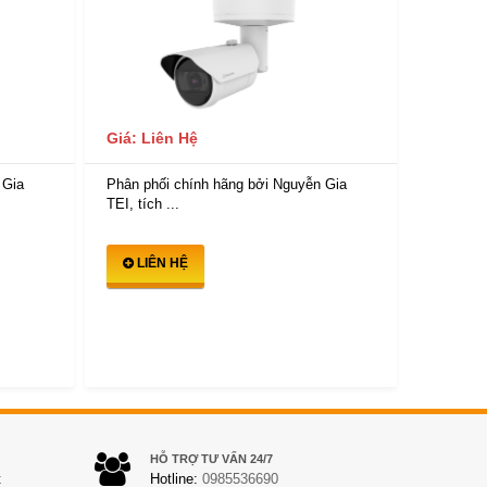
Giá: Liên Hệ
Giá: Li
 Gia
Phân phối chính hãng bởi Nguyễn Gia
Phân phố
TEI, tích ...
TEI, tích 
LIÊN HỆ
LIÊ
HỖ TRỢ TƯ VẤN 24/7
t
Hotline:
0985536690