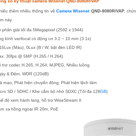
ng số kỹ thuật camera Wisenet QND-8080R/VAP
hiểu thêm nhiều thông tin về
Camera Wisenet
QND-8080R/VAP
, chú
m này.
ộ phân giải tối đa 5Megapixel (2592 x 1944)
ng kính varifocal có động cơ 3.2 ~ 10 mm (3.1x)
.15Lux (Màu), 0Lux (B / W, bật đèn LED IR)
ax. 30fps @ 5MP (H.265 / H.264)
ỗ trợ codec H.265, H.264, MJPEG, Nhiều luồng
gày & Đêm, WDR (120dB)
iả mạo, Phát hiện chuyển động, Phát hiện lệch tâm
icro SD / SDHC / Khe cắm bộ nhớ SDXC (Tối đa 128
GB
)
hế độ xem hành lang, hỗ trợ WiseStream II
ầm xa hồng ngoại IR 20m, PoE