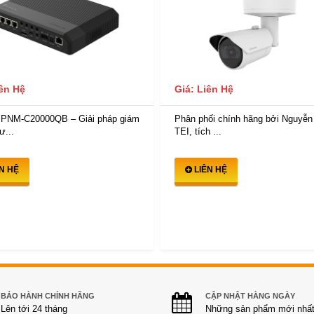
iên Hệ
Giá: Liên Hệ
 PNM-C20000QB – Giải pháp giám
Phân phối chính hãng bởi Nguyễn
ư...
TEI, tích ...
ÊN HỆ
LIÊN HỆ
BẢO HÀNH CHÍNH HÃNG
CẬP NHẬT HÀNG NGÀY
Lên tới 24 tháng
Những sản phẩm mới nhấ