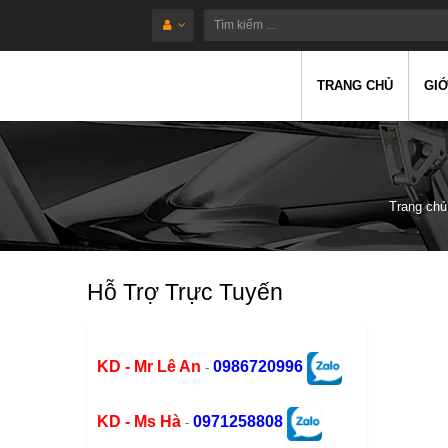
TRANG CHỦ
GIỚ
Trang chủ
Hỗ Trợ Trực Tuyến
KD - Mr Lê An
0986720996
-
KD - Ms Hà
0971258808
-