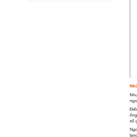
Nhữ
Như
ngo
Điể
ống
số 
Ngo
lan