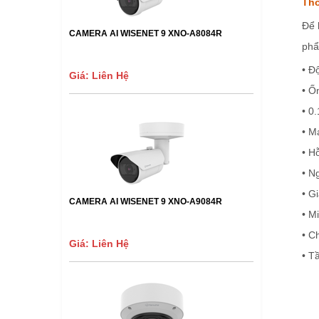
Thô
Để 
CAMERA AI WISENET 9 XNO-A8084R
phẩ
• Đ
Giá: Liên Hệ
• Ố
• 0
• M
• H
• N
• G
CAMERA AI WISENET 9 XNO-A9084R
• M
• C
Giá: Liên Hệ
• T