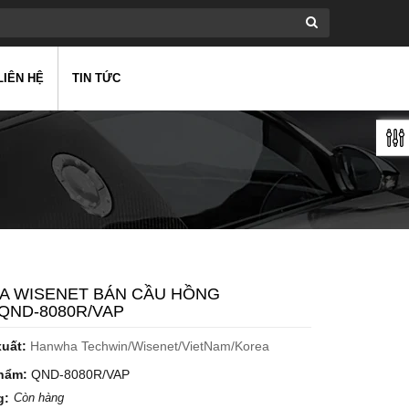
LIÊN HỆ
TIN TỨC
A WISENET BÁN CẦU HỒNG
QND-8080R/VAP
xuất:
Hanwha Techwin/Wisenet/VietNam/Korea
hẩm:
QND-8080R/VAP
g:
Còn hàng