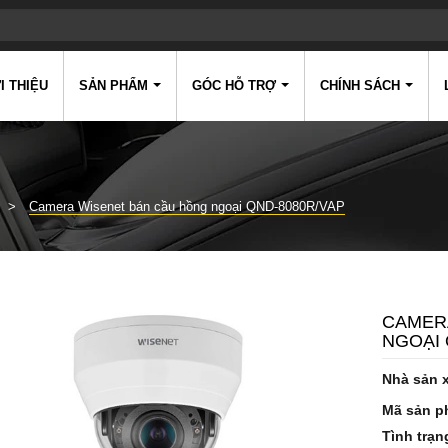
I THIỆU
SẢN PHẨM
GÓC HỖ TRỢ
CHÍNH SÁCH
Camera Wisenet bán cầu hồng ngoại QND-8080R/VAP
CAMER
NGOẠI 
Nhà sản 
Mã sản p
Tình trạn