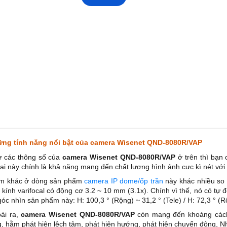
ng tính năng nổi bật của camera Wisenet QND-8080R/VAP
 các thông số của
camera Wisenet QND-8080R/VAP
ở trên thì bạn
ại này chính là khả năng mang đến chất lượng hình ảnh cực kì nét với 
m khác ở dòng sản phẩm
camera IP dome/ốp trần
này khác nhiều so 
 kính varifocal có động cơ 3.2 ~ 10 mm (3.1x). Chính vì thế, nó có tự 
góc nhìn sản phẩm này: H: 100,3 ° (Rộng) ~ 31,2 ° (Tele) / H: 72,3 ° (R
ài ra,
camera Wisenet QND-8080R/VAP
còn mang đến khoảng cách
g, hằm phát hiện lệch tâm, phát hiện hướng, phát hiện chuyển động, N