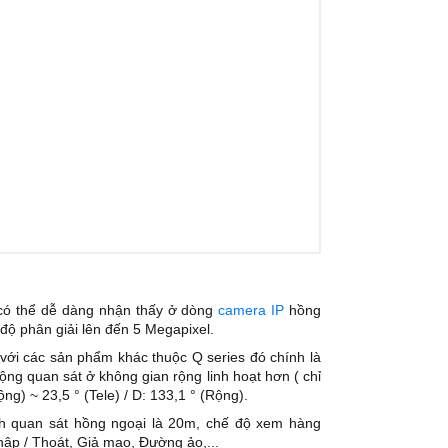
 có thể dễ dàng nhận thấy ở dòng
camera IP
hồng
độ phân giải lên đến 5 Megapixel.
với các sản phẩm khác thuộc Q series đó chính là
động quan sát ở không gian rộng linh hoạt hơn ( chỉ
ộng) ~ 23,5 ° (Tele) / D: 133,1 ° (Rộng).
 quan sát hồng ngoại là 20m, chế độ xem hàng
hập / Thoát, Giả mạo, Đường ảo,...