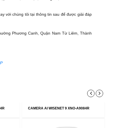
y với chúng tôi tại thông tin sau để được giải đáp
Phường Phương Canh, Quận Nam Từ Liêm, Thành
AP
84R
CAMERA AI WISENET 9 XNO-A9084R
CAMERA 