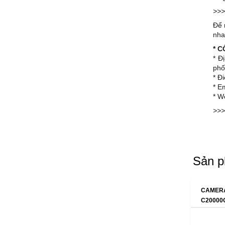
>>>
Để 
nha
* 
* Đ
phố
* Đ
* E
* W
>>>
Sản p
CAMERA
C20000