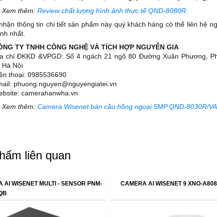
 Xem thêm:
Review chất lượng hình ảnh thực tế QND-8080R
nhận thông tin chi tiết sản phẩm này quý khách hàng có thể liên hệ nga
nh nhất.
CÔNG TY TNHH CÔNG NGHỆ VÀ TÍCH HỢP NGUYỄN GIA
ịa chỉ ĐKKD &VPGD: Số 4 ngách 21 ngõ 80 Đường Xuân Phương, 
 Hà Nội
iện thoại: 0985536690
mail: phuong.nguyen@nguyengiatei.vn
ebsite: camerahanwha.vn
 Xem thêm:
Camera Wisenet bán cầu hồng ngoại 5MP QND-8030R/V
hẩm liên quan
 AI WISENET MULTI - SENSOR PNM-
CAMERA AI WISENET 9 XNO-A80
QB