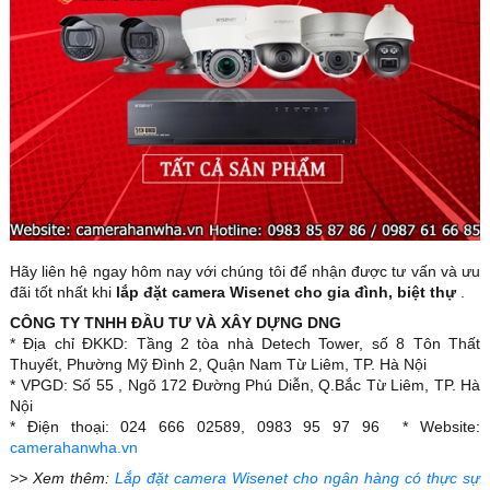
Hãy liên hệ ngay hôm nay với chúng tôi để nhận được tư vấn và ưu
đãi tốt nhất khi
lắp đặt camera Wisenet cho gia đình, biệt thự
.
CÔNG TY TNHH ĐẦU TƯ VÀ XÂY DỰNG DNG
* Địa chỉ ĐKKD: Tầng 2 tòa nhà Detech Tower, số 8 Tôn Thất
Thuyết, Phường Mỹ Đình 2, Quận Nam Từ Liêm, TP. Hà Nội
* VPGD: Số 55 , Ngõ 172 Đường Phú Diễn, Q.Bắc Từ Liêm, TP. Hà
Nội
* Điện thoại: 024 666 02589, 0983 95 97 96 * Website:
camerahanwha.vn
>> Xem thêm:
Lắp đặt camera Wisenet cho ngân hàng có thực sự