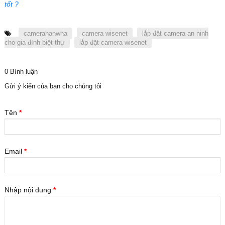
tốt ?
camerahanwha
camera wisenet
lắp đặt camera an ninh
cho gia đình biệt thự
lắp đặt camera wisenet
0 Bình luận
Gửi ý kiến của bạn cho chúng tôi
Tên
*
Email
*
Nhập nội dung
*