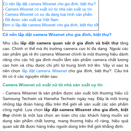
Có nên lắp đặt camera Wisenet cho gia đình, biệt thự?
-
Camera Wisenet có xuất xứ từ nhà sản xuất uy tín
-
Camera Wisenet có sự đa dạng loại hình sản phẩm
-
Đã được sản xuất tại Việt Nam
Đơn vị lắp đặt camera Wisenet cho gia đình, biệt thự tốt
Có nên lắp đặt camera Wisenet cho gia đình, biệt thự?
Nhu cầu
lắp đặt camera quan sát ở gia đình và biệt thự
tăng
cao. Chính vì thế mà thị trường camera cực kì đa dạng. Ngoài các
sản phẩm giá rẻ thì camera Wisenet chính là một thương hiệu dành
riêng cho các hộ gia đình muốn lắm sản phẩm camera chất lượng
cao hơn và chịu được chi phí từ trung bình trở lên. Vậy vì sao ta
nên chọn
lắp đặt camera Wisenet
cho gia đình, biệt thự?. Câu trả
lời có ở các nguyên nhân sau:
Camera Wisenet có xuất xứ từ nhà sản xuất uy tín
- Camera Wisenet là sản phẩm được sản xuất bởi thương hiệu cũ
Samsung Techwin và Hanwha Techwin ngày nay. Đây là một trong
những tập đoàn hàng đầu trên thế giới về sản xuất các sản phẩm
công nghệ. Lựa chọn
lắp đặt camera Wisenet cho gia đình, biệt
thự
chính là một lựa chọn an toàn cho các khách hàng muốn sử
dụng sản phẩm chất lượng, mang thương hiệu rõ ràng, hiệu quả
quan sát đã được hàng triệu người dùng trên thế giới khẳng định.