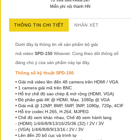
TƯ VẤN SẢN PHẨM 24/7
Miễn phí nội thành HN
THÔNG TIN CHI TIẾT
NHẬN XÉT
Dưới đây là thông tin về sản phẩm bộ giải
mã video
SPD-150
Wisenet. Cùng theo dõi thông số
đáng chú ý của sản phẩm này tại đây.
Thông số kỹ thuật SPD-150
• Giải mã video lên đến 48 camera trên HDMI / VGA
• 1 camera giải mã trên BNC
• Hỗ trợ chế độ sao chép & mở rộng (HDMI, VGA)
• Độ phân giải 4K @ HDMI, Max. 1080p @ VGA
• Giải mã @ 12MP, 8MP, 5MP, 3MP, 1080p, 720p, 4CIF
• Hỗ trợ codec H.265, H.264, MJPEG
• Chế độ xem khác nhau, Chế độ xem hành lang
- (HDMI) 1/4/6/8/9/13/16/25/36 (32) / 2V / 3V
- (VGA) 1/4/6/8/8/9/13/16 / 2V / 3V
• Lên đến 20 bố cục và trình tự