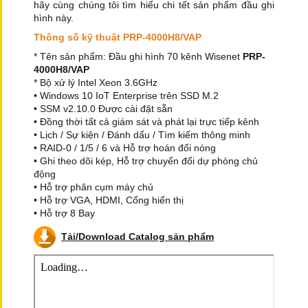
hãy cùng chúng tôi tìm hiểu chi tết sản phẩm đầu ghi
hình này.
Thông số kỹ thuật PRP-4000H8/VAP
* Tên sản phẩm: Đầu ghi hình 70 kênh Wisenet
PRP-
4000H8/VAP
* Bộ xử lý Intel Xeon 3.6GHz
• Windows 10 IoT Enterprise trên SSD M.2
• SSM v2.10.0 Được cài đặt sẵn
• Đồng thời tất cả giám sát và phát lại trực tiếp kênh
• Lịch / Sự kiện / Đánh dấu / Tìm kiếm thông minh
• RAID-0 / 1/5 / 6 và Hỗ trợ hoán đổi nóng
• Ghi theo dõi kép, Hỗ trợ chuyển đổi dự phòng chủ
động
• Hỗ trợ phân cụm máy chủ
• Hỗ trợ VGA, HDMI, Cổng hiển thị
• Hỗ trợ 8 Bay
Tải/Download Catalog sản phẩm