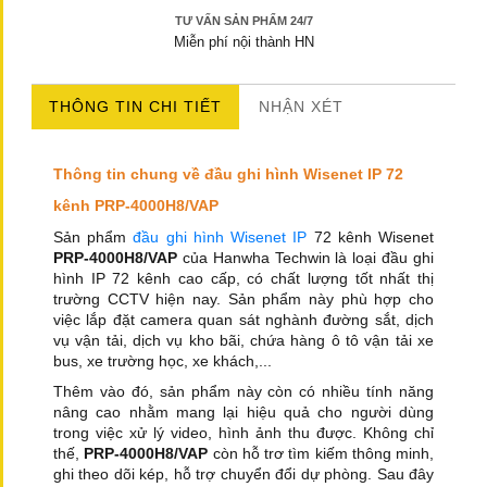
TƯ VẤN SẢN PHẨM 24/7
Miễn phí nội thành HN
THÔNG TIN CHI TIẾT
NHẬN XÉT
Thông tin chung về đầu ghi hình Wisenet IP 72
kênh PRP-4000H8/VAP
Sản phẩm
đầu ghi hình Wisenet IP
72 kênh Wisenet
PRP-4000H8/VAP
của Hanwha Techwin là loại đầu ghi
hình IP 72 kênh cao cấp, có chất lượng tốt nhất thị
trường CCTV hiện nay. Sản phẩm này phù hợp cho
việc lắp đặt camera quan sát nghành đường sắt, dịch
vụ vận tải, dịch vụ kho bãi, chứa hàng ô tô vận tải xe
bus, xe trường học, xe khách,...
Thêm vào đó, sản phẩm này còn có nhiều tính năng
nâng cao nhằm mang lại hiệu quả cho người dùng
trong việc xử lý video, hình ảnh thu được. Không chỉ
thế,
PRP-4000H8/VAP
còn hỗ trơ tìm kiếm thông minh,
ghi theo dõi kép, hỗ trợ chuyển đổi dự phòng. Sau đây