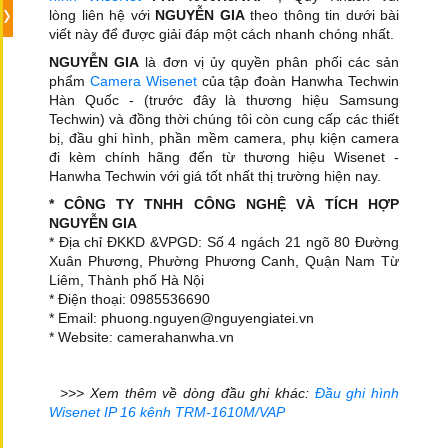
lòng liên hệ với
NGUYỄN GIA
theo thông tin dưới bài
viết này để được giải đáp một cách nhanh chóng nhất.
NGUYỄN GIA
là đơn vị ủy quyền phân phối các sản
phẩm
Camera Wisenet
của tập đoàn Hanwha Techwin
Hàn Quốc - (trước đây là thương hiệu Samsung
Techwin) và đồng thời chúng tôi còn cung cấp các thiết
bị, đầu ghi hình, phần mềm camera, phụ kiện camera
đi kèm chính hãng đến từ thương hiệu Wisenet -
Hanwha Techwin với giá tốt nhất thị trường hiện nay.
* CÔNG TY TNHH CÔNG NGHỆ VÀ TÍCH HỢP
NGUYỄN GIA
* Địa chỉ ĐKKD &VPGD: Số 4 ngách 21 ngõ 80 Đường
Xuân Phương, Phường Phương Canh, Quận Nam Từ
Liêm, Thành phố Hà Nội
* Điện thoại: 0985536690
* Email: phuong.nguyen@nguyengiatei.vn
* Website: camerahanwha.vn
>>> Xem thêm về dòng đầu ghi khác:
Đầu ghi hình
Wisenet IP 16 kênh TRM-1610M/VAP