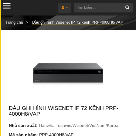
Trang chủ
Đầu ghi hình Wisenet IP 72 kênh PRP-4000H8/VAP
ĐẦU GHI HÌNH WISENET IP 72 KÊNH PRP-
4000H8/VAP
Nhà sản xuất:
Hanwha Techwin/Wisenet/VietNam/Korea
Mã sản phẩm:
PRP-4000H8/VAP