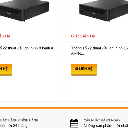
iên Hệ
Giá: Liên Hệ
 kỹ thuật đầu ghi hình 8 kênh AI
Thông số kỹ thuật đầu ghi hình 16
..
ARN-1...
ÊN HỆ
LIÊN HỆ
BẢO HÀNH CHÍNH HÃNG
CẬP NHẬT HÀNG NGÀY
Lên tới 24 tháng
Những sản phẩm mới nhấ