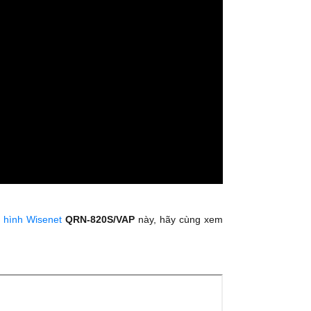
 hình Wisenet
QRN-820S/VAP
này, hãy cùng xem