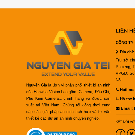
LIÊN H
CÔNG TY 
Địa chỉ:
Trụ sở ch
Phương, T
VPGD: Số 
Nội
Nguyễn Gia là đơn vị phân phối thiết bị an ninh
Hotline
của Hanwha Vision bao gồm: Camera, Đầu Ghi,
Phụ Kiện Camera,...chính hãng và được sản
Hỗ trợ k
xuất tại Việt Nam. Chúng tôi đồng thời cung
Email
:
cấp các giải pháp an ninh tích hợp và tư vấn
thiết kế các dự án an ninh chuyên nghiệp.
KẾT NỐI VỚ