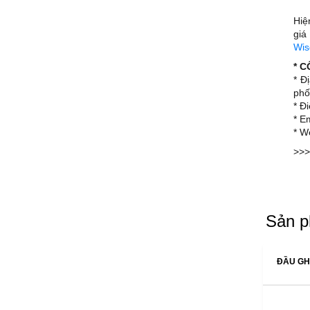
Hi
giá
Wis
* 
* Đ
phố
* Đ
* E
* W
>>>
Sản p
ĐẦU GHI