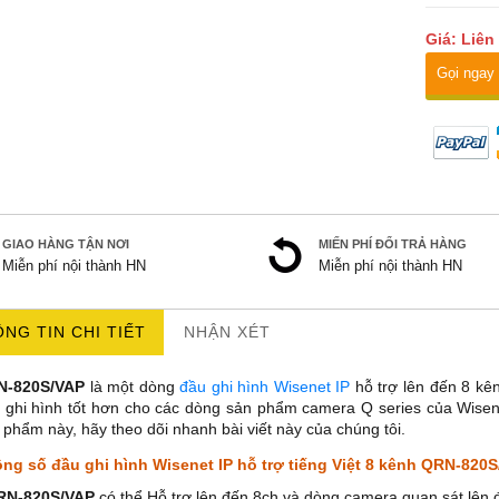
Giá: Liên
Gọi ngay
GIAO HÀNG TẬN NƠI
MIẾN PHÍ ĐỔI TRẢ HÀNG
Miễn phí nội thành HN
Miễn phí nội thành HN
NG TIN CHI TIẾT
NHẬN XÉT
N-820S/VAP
là một dòng
đầu ghi hình Wisenet IP
hỗ trợ lên đến 8 kê
 ghi hình tốt hơn cho các dòng sản phẩm camera Q series của Wisene
 phẩm này, hãy theo dõi nhanh bài viết này của chúng tôi.
ng số đầu ghi hình Wisenet IP hỗ trợ tiếng Việt 8 kênh QRN-820
RN-820S/VAP
có thể Hỗ trợ lên đến 8ch và dòng camera quan sát lên 