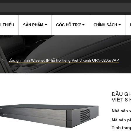
I THIỆU
SẢN PHẨM
GÓC HỖ TRỢ
CHÍNH SÁCH
Đầu ghi hình Wisenet IP hỗ trợ tiếng Việt 8 kênh QRN-820S/VAP
ĐẦU GH
VIỆT 8
Nhà sản 
Mã sản p
Tình trạn