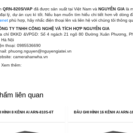
ện
QRN-820S/VAP
đã được sản xuất tại Việt Nam và
NGUYỄN GIA
là m
 đại lý, dự án cực kì tốt. Nếu bạn muốn tìm hiểu chi tiết hơn về dòng 
enet
phù hợp, hãy nhấc điện thoại lên và liên hệ với chúng tôi thông qu
CÔNG TY TNHH CÔNG NGHỆ VÀ TÍCH HỢP NGUYỄN GIA
ịa chỉ ĐKKD &VPGD: Số 4 ngách 21 ngõ 80 Đường Xuân Phương, 
 Hà Nội
iện thoại: 0985536690
mail: phuong.nguyen@nguyengiatei.vn
ebsite: camerahanwha.vn
 Xem thêm:
hẩm liên quan
 HÌNH 8 KÊNH AI ARN-810S-6T
ĐẦU GHI HÌNH 16 KÊNH AI ARN-1