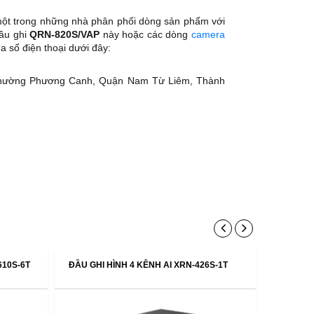
ột trong những nhà phân phối dòng sản phẩm với
đầu ghi
QRN-820S/VAP
này hoặc các dòng
camera
a số điện thoại dưới đây:
Phường Phương Canh, Quận Nam Từ Liêm, Thành
610S-6T
ĐẦU GHI HÌNH 4 KÊNH AI XRN-426S-1T
ĐẦU GHI