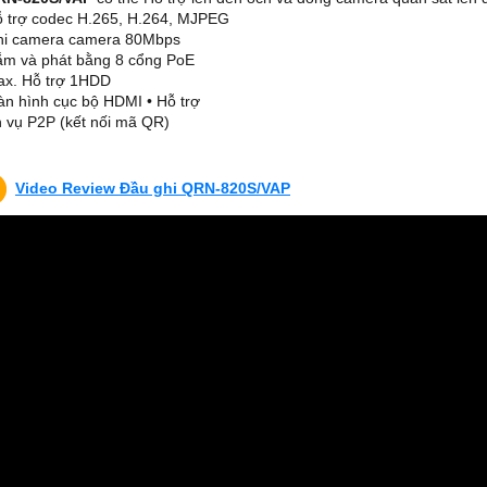
ỗ trợ codec H.265, H.264, MJPEG
hi camera camera 80Mbps
ắm và phát bằng 8 cổng PoE
ax. Hỗ trợ 1HDD
àn hình cục bộ HDMI • Hỗ trợ
h vụ P2P (kết nối mã QR)
Video Review Đầu ghi QRN-820S/VAP