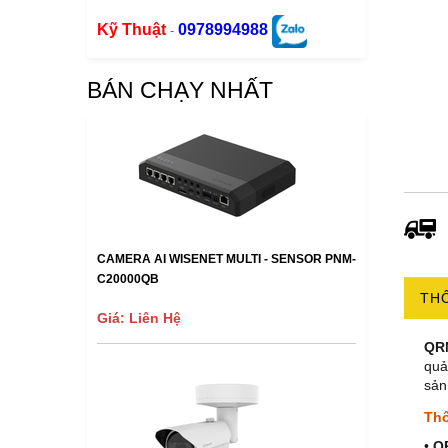
Kỹ Thuật
0978994988
-
BÁN CHẠY NHẤT
CAMERA AI WISENET MULTI - SENSOR PNM-
C20000QB
THÔ
Giá: Liên Hệ
QR
quả
sản
Thô
•
Q