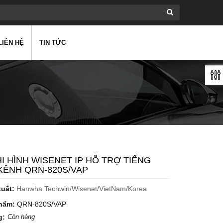
LIÊN HỆ
TIN TỨC
I HÌNH WISENET IP HỖ TRỢ TIẾNG
 KÊNH QRN-820S/VAP
xuất:
Hanwha Techwin/Wisenet/VietNam/Korea
hẩm:
QRN-820S/VAP
g:
Còn hàng