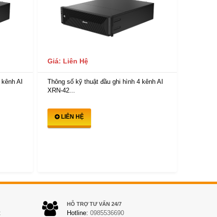
Giá: Liên Hệ
Giá: Li
 kênh AI
Thông số kỹ thuật đầu ghi hình 4 kênh AI
Thông số
XRN-42...
6420RB2 
LIÊN HỆ
LIÊ
HỖ TRỢ TƯ VẤN 24/7
t
Hotline:
0985536690