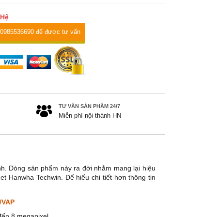
 Hệ
 0985536690 để được tư vấn
TƯ VẤN SẢN PHẨM 24/7
Miễn phí nội thành HN
nh. Dòng sản phẩm này ra đời nhằm mang lại hiệu
t Hanwha Techwin. Để hiểu chi tiết hơn thông tin
S/VAP
đến 8 megapixel