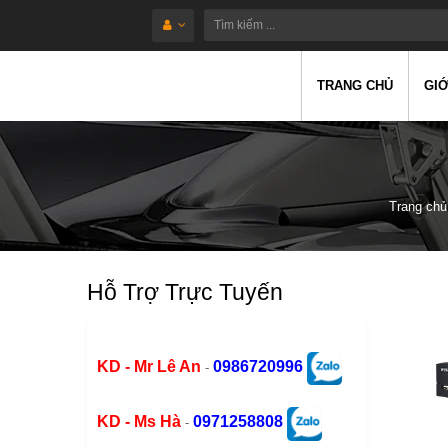
TRANG CHỦ
GIỚ
Trang chủ
Hỗ Trợ Trực Tuyến
KD - Mr Lê An
0986720996
-
KD - Ms Hà
0971258808
-