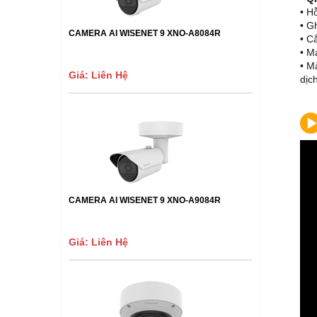
• H
• G
CAMERA AI WISENET 9 XNO-A8084R
• C
• M
• M
Giá: Liên Hệ
dịc
CAMERA AI WISENET 9 XNO-A9084R
Giá: Liên Hệ