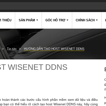
I THIỆU
SẢN PHẨM
GÓC HỖ TRỢ
CHÍNH SÁCH
Tin tức
HƯỚNG DẪN TẠO HOST WISENET DDNS
T WISENET DDNS
C
t
0
H
n hoàn thành các bước cấu hình phần mềm xem dữ liệu và điều
p
iúp bạn có thể hiểu rõ cách tạo host Wisenet DDNS này, hãy cùng