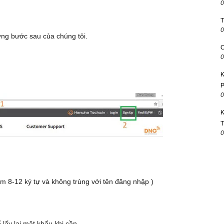
0
T
0
ng bước sau của chúng tôi.
C
0
K
P
0
K
T
0
m 8-12 ký tự và không trùng với tên đăng nhập )
 lấy lại mật khẩu khi cần.