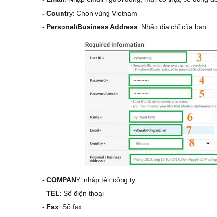
- Countr
y: Chọn vùng Vietnam
- Personal/Business Address
: Nhập địa chỉ của bạn.
- COMPAN
Y: nhập tên công ty
-
TEL
: Số điện thoại
- Fax
: Số fax