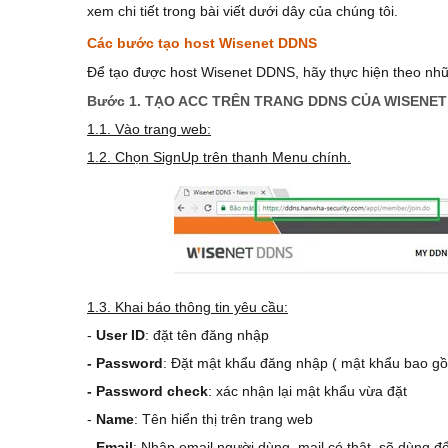
xem chi tiết trong bài viết dưới dây của chúng tôi.
Các bước tạo host Wisenet DDNS
Để tạo được host Wisenet DDNS, hãy thực hiện theo nhữ
Bước 1. TẠO ACC TRÊN TRANG DDNS CỦA WISENET
1.1. Vào trang web:
1.2. Chọn SignUp trên thanh Menu chính.
1.3. Khai báo thông tin yêu cầu:
-
User ID
: đặt tên đăng nhập
- Password
: Đặt mật khẩu đăng nhập ( mật khẩu bao gồ
- Password check
: xác nhận lại mật khẩu vừa đặt
-
Name
: Tên hiển thị trên trang web
- Email
: Nhập email người dùng, mail có thật, sẽ dùng để