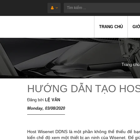
TRANG CHỦ
GIỚ
Trang chủ
HƯỚNG DẪN TẠO HOS
Đăng bởi
LỆ VÂN
Monday, 03/08/2020
Host Wisenet DDNS là một phần không thể thiếu để bạ
kiển chế độ xem một thiết bị an ninh của Wisenet. Để g