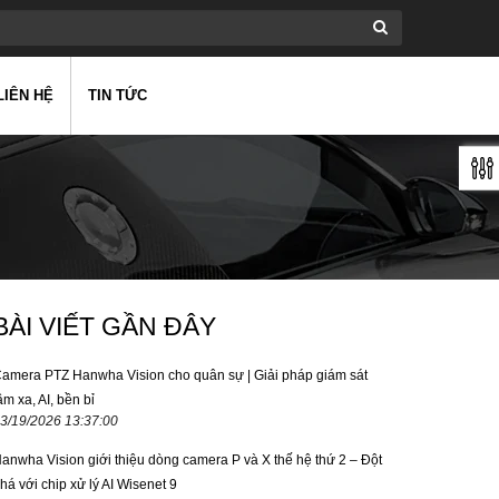
LIÊN HỆ
TIN TỨC
BÀI VIẾT GẦN ĐÂY
amera PTZ Hanwha Vision cho quân sự | Giải pháp giám sát
ầm xa, AI, bền bỉ
3/19/2026 13:37:00
anwha Vision giới thiệu dòng camera P và X thế hệ thứ 2 – Đột
há với chip xử lý AI Wisenet 9