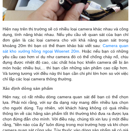
Hiện nay trên thị trường sẽ có nhiều loại camera khác nhau và công
dụng, tính năng khác nhau. Nếu yêu cầu về quan sát của bạn chỉ
đơn giản là các loại camera cho với khả năng quan sát trong
khoảng 20m thì bạn có thể tham khảo bài viết sau:
Camera quan
sát kho xưởng hồng ngoại Wisenet 20m
. Hoặc nếu bạn có những
yêu cầu cao hơn ví dụ như camera đó có thể chống cháy nổ, chịu
đựng được nhiệt độ cao, các chất hóa học khiến camera dễ bị ăn
mòn hoặc nhiều bụi,... thì bạn cần những sản phẩm cao cấp hơn.
Và tương tương với điều này thì bạn cần chi phí lớn hơn so với việc
chỉ lắp các loại camera thông thường.
Xác định dòng sản phẩm
Hiện nay, có rất nhiều dòng camera quan sát để bạn có thể chọn
lựa. Phải nói rằng, với sự đa dạng này mang đến nhiều lựa chọn
cho người dùng. Tuy nhiên, với khách hàng không có quá nhiều
thông tin về các hãng sản phẩm tốt thì thường khó đưa ra được lựa
chọn đứng đắn cho mình. Với điều này, chúng tôi xin lưu ý một điều
rằng, "tiền nào của ấy" luôn đúng trong mọi trường hợp và khi chọn
camera quan sát cũng vậy. Tùy thuộc vào dòng sản phẩm sẽ có giá