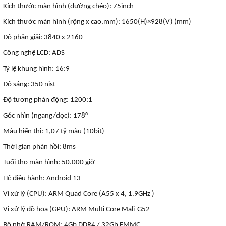
Kích thước màn hình (đường chéo): 75inch
Kích thước màn hình (rộng x cao,mm): 1650(H)×928(V) (mm)
Độ phân giải: 3840 x 2160
Công nghệ LCD: ADS
Tỷ lệ khung hình: 16:9
Độ sáng: 350 nist
Độ tương phản động: 1200:1
Góc nhìn (ngang/dọc): 178°
Màu hiển thị: 1,07 tỷ màu (10bit)
Thời gian phản hồi: 8ms
Tuổi thọ màn hình: 50.000 giờ
Hệ điều hành: Android 13
Vi xử lý (CPU): ARM Quad Core (A55 x 4, 1.9GHz )
Vi xử lý đồ họa (GPU): ARM Multi Core Mali-G52
Bộ nhớ RAM/ROM: 4Gb DDR4 / 32Gb EMMC