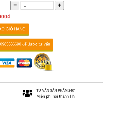
000₫
ÀO GIỎ HÀNG
 0985536690 để được tư vấn
TƯ VẤN SẢN PHẨM 24/7
Miễn phí nội thành HN