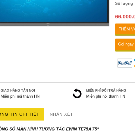
Số lượng
66.000.
THÊM V
Gọi ngay
GIAO HÀNG TẬN NƠI
MIẾN PHÍ ĐỔI TRẢ HÀNG
Miễn phí nội thành HN
Miễn phí nội thành HN
NG TIN CHI TIẾT
NHẬN XÉT
ÔNG SỐ MÀN HÌNH TƯƠNG TÁC EWIN TE75A 75"