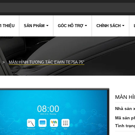
I THIỆU
SẢN PHẨM
GÓC HỖ TRỢ
CHÍNH SÁCH
MÀN HÌNH TƯƠNG TÁC EWIN TE75A 75"
MÀN HÌ
Nhà sản 
Mã sản p
Tình trạn