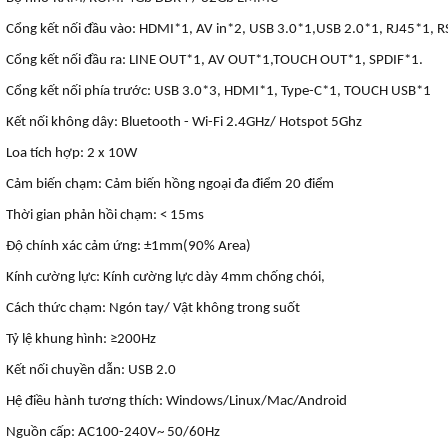
Cổng kết nối đầu vào: HDMI*1, AV in*2, USB 3.0*1,USB 2.0*1, RJ45*1, 
Cổng kết nối đầu ra: LINE OUT*1, AV OUT*1,TOUCH OUT*1, SPDIF*1.
Cổng kết nối phía trước: USB 3.0*3, HDMI*1, Type-C*1, TOUCH USB*1
Kết nối không dây: Bluetooth - Wi-Fi 2.4GHz/ Hotspot 5Ghz
Loa tích hợp: 2 x 10W
Cảm biến chạm: Cảm biến hồng ngoại đa điểm 20 điểm
Thời gian phản hồi chạm: < 15ms
Độ chính xác cảm ứng: ±1mm(90% Area)
Kính cường lực: Kính cường lực dày 4mm chống chói,
Cách thức chạm: Ngón tay/ Vật không trong suốt
Tỷ lệ khung hình: ≥200Hz
Kết nối chuyền dẫn: USB 2.0
Hệ điều hành tương thích: Windows/Linux/Mac/Android
Nguồn cấp: AC100-240V~ 50/60Hz