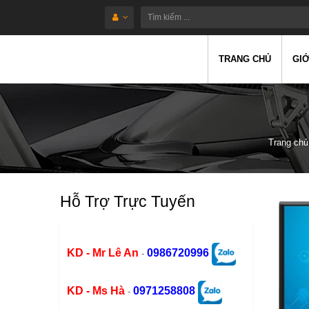
TRANG CHỦ
GIỚ
Trang chủ
Hỗ Trợ Trực Tuyến
KD - Mr Lê An
0986720996
-
KD - Ms Hà
0971258808
-