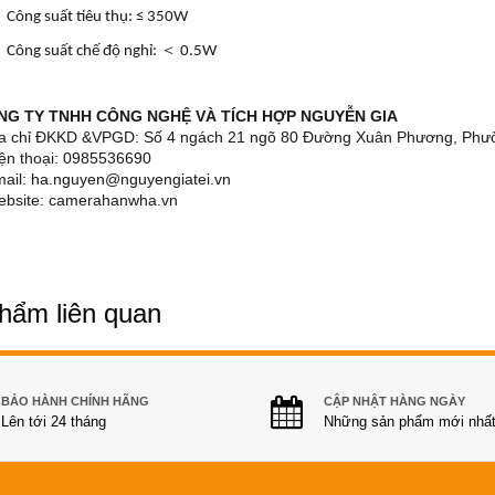
Công suất tiêu thụ: ≤ 350W
＜
Công suất chế độ nghỉ:
0.5W
NG TY TNHH CÔNG NGHỆ VÀ TÍCH HỢP NGUYỄN GIA
ịa chỉ ĐKKD &VPGD: Số 4 ngách 21 ngõ 80 Đường Xuân Phương, Phư
iện thoại: 0985536690
mail: ha.nguyen@nguyengiatei.vn
ebsite: camerahanwha.vn
hẩm liên quan
BẢO HÀNH CHÍNH HÃNG
CẬP NHẬT HÀNG NGÀY
Lên tới 24 tháng
Những sản phẩm mới nhấ