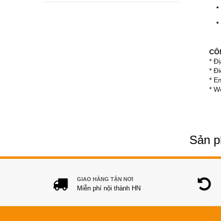
CÔ
* Đ
* Đ
* E
* W
Sản p
GIAO HÀNG TẬN NƠI
Miễn phí nội thành HN