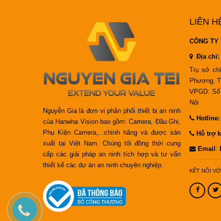
LIÊN H
CÔNG TY 
Địa chỉ:
Trụ sở ch
Phương, T
VPGD: Số 
Nội
Nguyễn Gia là đơn vị phân phối thiết bị an ninh
Hotline
của Hanwha Vision bao gồm: Camera, Đầu Ghi,
Phụ Kiện Camera,...chính hãng và được sản
Hỗ trợ k
xuất tại Việt Nam. Chúng tôi đồng thời cung
Email
:
cấp các giải pháp an ninh tích hợp và tư vấn
thiết kế các dự án an ninh chuyên nghiệp.
KẾT NỐI VỚ