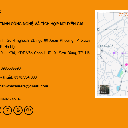
Ệ
TNHH CÔNG NGHỆ VÀ TÍCH HỢP NGUYỄN GIA
ính: Số 4 nghách 21 ngõ 80 Xuân Phương, P. Xuân
P. Hà Nội
9 - LK34, KĐT Vân Canh HUD, X. Sơn Đồng, TP. Hà
:
0985536690
ỹ thuật:
0978.994.988
hanwhacamera@gmail.com
I MẠNG XÃ HỘI