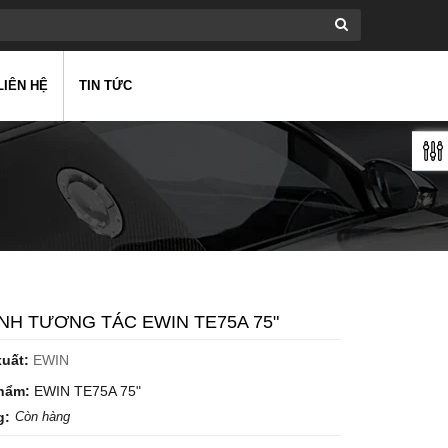
LIÊN HỆ
TIN TỨC
NH TƯƠNG TÁC EWIN TE75A 75"
xuất:
EWIN
hẩm:
EWIN TE75A 75"
g:
Còn hàng