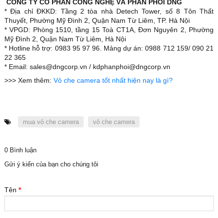
CÔNG TY CỔ PHẦN CÔNG NGHỆ VÀ PHÂN PHỐI DNG
* Địa chỉ ĐKKD: Tầng 2 tòa nhà Detech Tower, số 8 Tôn Thất
Thuyết, Phường Mỹ Đình 2, Quận Nam Từ Liêm, TP. Hà Nội
* VPGD: Phòng 1510, tầng 15 Toà CT1A, Đơn Nguyên 2, Phường
Mỹ Đình 2, Quận Nam Từ Liêm, Hà Nội
* Hotline hỗ trợ: 0983 95 97 96. Mảng dự án: 0988 712 159/ 090 21
22 365
* Email: sales@dngcorp.vn / kdphanphoi@dngcorp.vn
>>> Xem thêm:
Vỏ che camera tốt nhất hiện nay là gì?
mua vỏ che camera
vỏ che camera
0 Bình luận
Gửi ý kiến của bạn cho chúng tôi
Tên
*