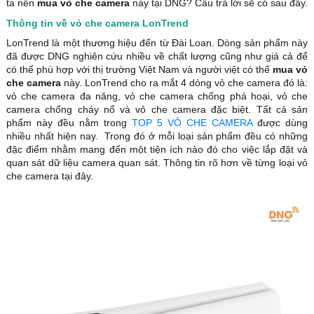
ta nên
mua vỏ che camera
này tại DNG? Câu trả lời sẽ có sau đây.
Thông tin về vỏ che camera LonTrend
LonTrend là một thương hiệu đến từ Đài Loan. Dòng sản phẩm này
đã được DNG nghiên cứu nhiều về chất lượng cũng như giá cả để
có thể phù hợp với thị trường Việt Nam và người việt có thể
mua vỏ
che camera
này. LonTrend cho ra mắt 4 dòng vỏ che camera đó là:
vỏ che camera đa năng, vỏ che camera chống phá hoại, vỏ che
camera chống cháy nổ và vỏ che camera đặc biệt. Tất cả sản
phẩm này đều nằm trong
TOP 5 VỎ CHE CAMERA
được dùng
nhiều nhất hiện nay. Trong đó ở mỗi loại sản phẩm đều có những
đặc điểm nhằm mang đến một tiện ích nào đó cho việc lắp đặt và
quan sát dữ liệu camera quan sát. Thông tin rõ hơn về từng loại vỏ
che camera tại đây.