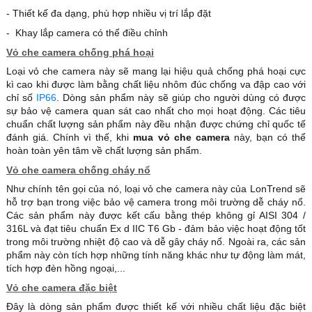
- Thiết kế đa dạng, phù hợp nhiều vị trí lắp đặt
- Khay lắp camera có thể điều chỉnh
Vỏ che camera chống phá hoại
Loại vỏ che camera này sẽ mang lại hiệu quả chống phá hoại cực
kì cao khi được làm bằng chất liệu nhôm đúc chống va đập cao với
chỉ số
IP66
. Dòng sản phẩm này sẽ giúp cho người dùng có được
sự bảo vệ camera quan sát cao nhất cho mọi hoạt động. Các tiêu
chuẩn chất lượng sản phẩm này đều nhận được chứng chỉ quốc tế
đánh giá. Chính vì thế, khi
mua vỏ che camera
này, bạn có thể
hoàn toàn yên tâm về chất lượng sản phẩm.
Vỏ che camera chống cháy nổ
Như chính tên gọi của nó, loại vỏ che camera này của LonTrend sẽ
hỗ trợ bạn trong việc bảo vệ camera trong môi trường dễ cháy nổ.
Các sản phẩm này được kết cấu bằng thép không gỉ AISI 304 /
316L và đạt tiêu chuẩn Ex d IIC T6 Gb - đảm bảo việc hoạt động tốt
trong môi trường nhiệt độ cao và dễ gây cháy nổ. Ngoài ra, các sản
phẩm này còn tích hợp những tính năng khác như tự động làm mát,
tích hợp đèn hồng ngoại,...
Vỏ che camera đặc biệt
Đây là dòng sản phẩm được thiết kế với nhiều chất liệu đặc biệt