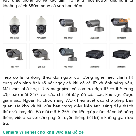
khoảng cách 350m ngay cả vào ban đêm.
Tiếp đó là tự động theo dõi người đó. Công nghệ hiệu chỉnh IR
cung cấp hình ảnh rõ nét ngay cả khi có cả IR và ánh sáng yếu,
Mái vòm phá hoại IR 5 megapixel và camera đạn IR có thể cung
cấp bảo mật 24/7 với các chi tiết đầy đủ của các khu vực được
giám sát. Ngoài IR, chức năng WDR hiệu suất cao cho phép bạn
quan sát kho và bãi của bạn trong điều kiện ánh sáng đầy thách
thức và thay đổi. Bộ giải mã H.265 tiên tiến giúp giảm đáng kể băng
thông video so với công nghệ truyền thống tiết kiệm không gian lưu
trữ.
Camera Wisenet cho khu vực bãi đỗ xe