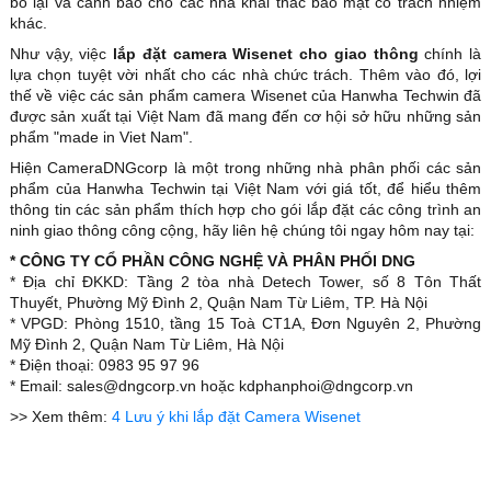
bỏ lại và cảnh báo cho các nhà khai thác bảo mật có trách nhiệm
khác.
Như vậy, việc
lắp đặt camera Wisenet cho giao thông
chính là
lựa chọn tuyệt vời nhất cho các nhà chức trách. Thêm vào đó, lợi
thế về việc các sản phẩm camera Wisenet của Hanwha Techwin đã
được sản xuất tại Việt Nam đã mang đến cơ hội sở hữu những sản
phẩm "made in Viet Nam".
Hiện CameraDNGcorp là một trong những nhà phân phối các sản
phẩm của Hanwha Techwin tại Việt Nam với giá tốt, để hiểu thêm
thông tin các sản phẩm thích hợp cho gói lắp đặt các công trình an
ninh giao thông công cộng, hãy liên hệ chúng tôi ngay hôm nay tại:
* CÔNG TY CỔ PHẦN CÔNG NGHỆ VÀ PHÂN PHỐI DNG
* Địa chỉ ĐKKD: Tầng 2 tòa nhà Detech Tower, số 8 Tôn Thất
Thuyết, Phường Mỹ Đình 2, Quận Nam Từ Liêm, TP. Hà Nội
* VPGD: Phòng 1510, tầng 15 Toà CT1A, Đơn Nguyên 2, Phường
Mỹ Đình 2, Quận Nam Từ Liêm, Hà Nội
* Điện thoại: 0983 95 97 96
* Email: sales@dngcorp.vn hoặc kdphanphoi@dngcorp.vn
>> Xem thêm:
4 Lưu ý khi lắp đặt Camera Wisenet