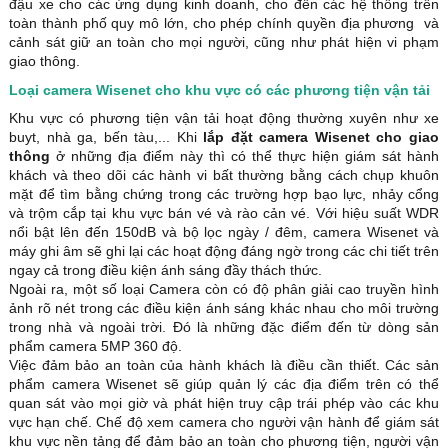
đậu xe cho các ứng dụng kinh doanh, cho đến các hệ thống trên
toàn thành phố quy mô lớn, cho phép chính quyền địa phương và
cảnh sát giữ an toàn cho mọi người, cũng như phát hiện vi phạm
giao thông.
Loại camera Wisenet cho khu vực có các phương tiện vận tải
Khu vực có phương tiện vận tải hoạt động thường xuyên như xe
buyt, nhà ga, bến tàu,... Khi
lắp đặt camera Wisenet cho giao
thông
ở những địa điểm này thì có thể thực hiện giám sát hành
khách và theo dõi các hành vi bất thường bằng cách chụp khuôn
mặt để tìm bằng chứng trong các trường hợp bạo lực, nhảy cổng
và trộm cắp tại khu vực bán vé và rào cản vé. Với hiệu suất WDR
nổi bật lên đến 150dB và bộ lọc ngày / đêm, camera Wisenet và
máy ghi âm sẽ ghi lại các hoạt động đáng ngờ trong các chi tiết trên
ngay cả trong điều kiện ánh sáng đầy thách thức.
Ngoài ra, một số loại Camera còn có độ phân giải cao truyền hình
ảnh rõ nét trong các điều kiện ánh sáng khác nhau cho môi trường
trong nhà và ngoài trời. Đó là những đặc điểm đến từ dòng sản
phẩm camera 5MP 360 độ.
Việc đảm bảo an toàn của hành khách là điều cần thiết. Các sản
phẩm camera Wisenet sẽ giúp quản lý các địa điểm trên có thể
quan sát vào mọi giờ và phát hiện truy cập trái phép vào các khu
vực hạn chế. Chế độ xem camera cho người vận hành để giám sát
khu vực nền tảng để đảm bảo an toàn cho phương tiện, người vận