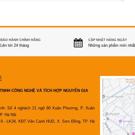
BẢO HÀNH CHÍNH HÃNG
CẬP NHẬT HÀNG NGÀY
Lên tới 24 tháng
Những sản phẩm mới nhấ
Ệ
TNHH CÔNG NGHỆ VÀ TÍCH HỢP NGUYỄN GIA
ính: Số 4 nghách 21 ngõ 80 Xuân Phương, P. Xuân
P. Hà Nội
9 - LK34, KĐT Vân Canh HUD, X. Sơn Đồng, TP. Hà