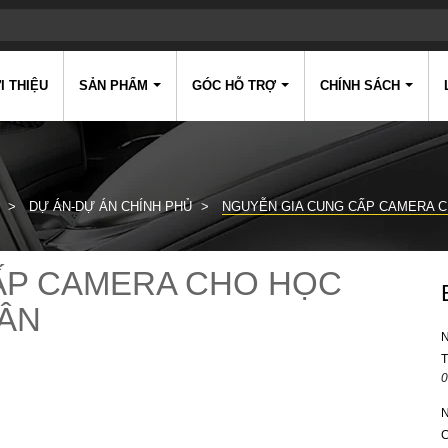
I THIỆU
SẢN PHẨM
GÓC HỖ TRỢ
CHÍNH SÁCH
DỰ ÁN-DỰ ÁN CHÍNH PHỦ
NGUYỄN GIA CUNG CẤP CAMERA C
ẤP CAMERA CHO HỌC
DÂN
0
C