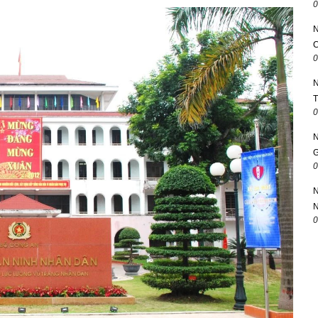
0
C
0
T
0
0
0