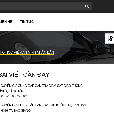
LIÊN HỆ
TIN TỨC
HO HỌC VIỆN AN NINH NHÂN DÂN
BÀI VIẾT GẦN ĐÂY
NGUYỄN GIA CUNG CẤP CAMERA GIÁM SÁT GIAO THÔNG
TỈNH QUẢNG NÌNH
3/22/2020 11:48:00
NGUYỄN GIA CUNG CẤP CAMERA CHO KHỐI CƠ QUAN HÀNH
HÍNH TP. BẮC GIANG