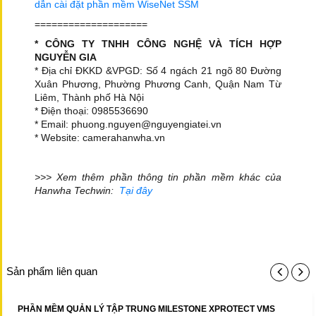
dẫn cài đặt phần mềm WiseNet SSM
====================
* CÔNG TY TNHH CÔNG NGHỆ VÀ TÍCH HỢP
NGUYỄN GIA
* Địa chỉ ĐKKD &VPGD: Số 4 ngách 21 ngõ 80 Đường
Xuân Phương, Phường Phương Canh, Quận Nam Từ
Liêm, Thành phố Hà Nội
* Điện thoại: 0985536690
* Email: phuong.nguyen@nguyengiatei.vn
* Website: camerahanwha.vn
>>> Xem thêm phần thông tin phần mềm khác của
Hanwha Techwin:
Tại đây
Sản phẩm liên quan
PHẦN MỀM QUẢN LÝ TẬP TRUNG MILESTONE XPROTECT VMS