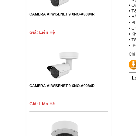
• Ố
• T
CAMERA AI WISENET 9 XNO-A8084R
• H
• P
• C
Giá: Liên Hệ
• K
• T
• I
Chi
CAMERA AI WISENET 9 XNO-A9084R
Giá: Liên Hệ