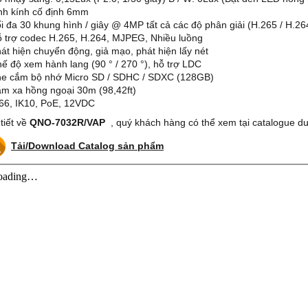
nh kính cố định 6mm
ối đa 30 khung hình / giây @ 4MP tất cả các độ phân giải (H.265 / H.26
ỗ trợ codec H.265, H.264, MJPEG, Nhiều luồng
hát hiện chuyển động, giả mạo, phát hiện lấy nét
hế độ xem hành lang (90 ° / 270 °), hỗ trợ LDC
he cắm bộ nhớ Micro SD / SDHC / SDXC (128GB)
ầm xa hồng ngoại 30m (98,42ft)
P66, IK10, PoE, 12VDC
 tiết về
QNO-7032R/VAP
, quý khách hàng có thể xem tại catalogue dư
Tải/Download Catalog sản phẩm