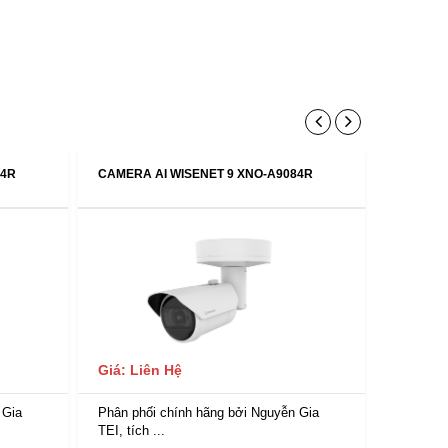
84R
CAMERA AI WISENET 9 XNO-A9084R
CAMERA 
Giá: Liên Hệ
Giá: Li
 Gia
Phân phối chính hãng bởi Nguyễn Gia
Phân phố
TEI, tích ...
TEI, tích 