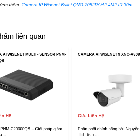
Xem thêm:
Camera IP Wisenet Bullet QNO-7082R/VAP 4MP IR 30m
hẩm liên quan
 AI WISENET MULTI - SENSOR PNM-
CAMERA AI WISENET 9 XNO-A80
QB
iên Hệ
Giá: Liên Hệ
 PNM-C20000QB – Giải pháp giám
Phân phối chính hãng bởi Nguyễn
ư...
TEI, tích ...