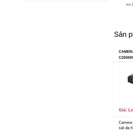
>> 
Sản p
CAMERA
C20000
Giá: L
Camera
sát đa h