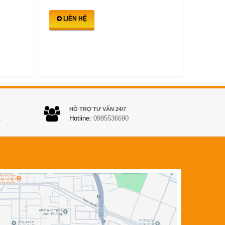
LIÊN HỆ
LIÊ
HỖ TRỢ TƯ VẤN 24/7
t
Hotline:
0985536690