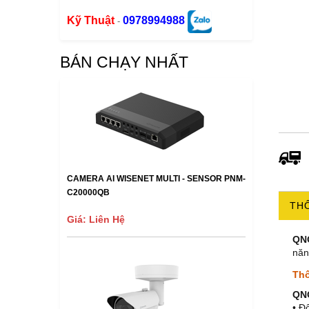
Kỹ Thuật
0978994988
-
BÁN CHẠY NHẤT
CAMERA AI WISENET MULTI - SENSOR PNM-
C20000QB
THÔ
Giá: Liên Hệ
QN
năn
Thô
QN
• Đ