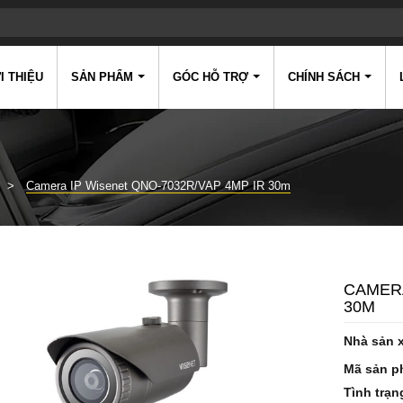
I THIỆU
SẢN PHẨM
GÓC HỖ TRỢ
CHÍNH SÁCH
Camera IP Wisenet QNO-7032R/VAP 4MP IR 30m
CAMERA
30M
Nhà sản 
Mã sản p
Tình trạn