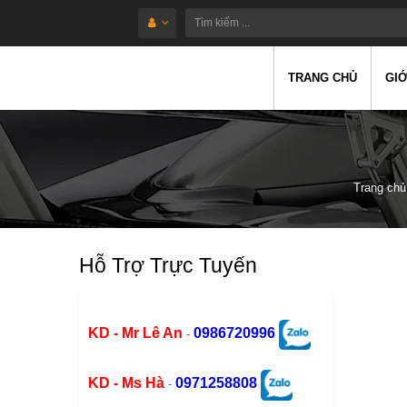
TRANG CHỦ
GIỚ
Trang chủ
Hỗ Trợ Trực Tuyến
KD - Mr Lê An
0986720996
-
KD - Ms Hà
0971258808
-