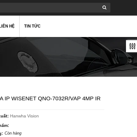
LIÊN HỆ
TIN TỨC
 IP WISENET QNO-7032R/VAP 4MP IR
xuất:
Hanwha Vision
hẩm:
g:
Còn hàng