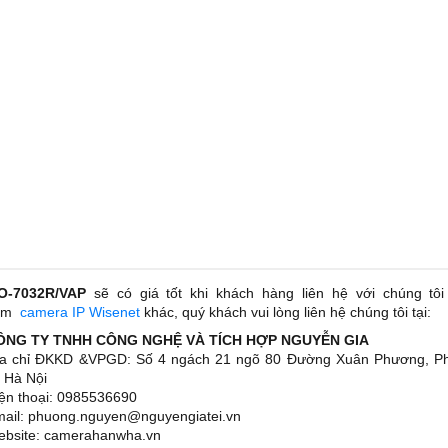
O-7032R/VAP
sẽ có giá tốt khi khách hàng liên hệ với chúng t
ẩm
camera IP Wisenet
khác, quý khách vui lòng liên hệ chúng tôi tại:
CÔNG TY TNHH CÔNG NGHỆ VÀ TÍCH HỢP NGUYỄN GIA
ịa chỉ ĐKKD &VPGD: Số 4 ngách 21 ngõ 80 Đường Xuân Phương, 
 Hà Nội
iện thoại: 0985536690
mail: phuong.nguyen@nguyengiatei.vn
ebsite: camerahanwha.vn