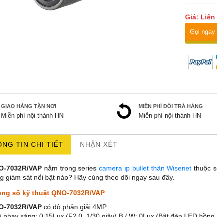
Giá: Liên
Gọi ngay
GIAO HÀNG TẬN NƠI
MIẾN PHÍ ĐỔI TRẢ HÀNG
Miễn phí nội thành HN
Miễn phí nội thành HN
NG TIN CHI TIẾT
NHẬN XÉT
O-7032R/VAP
nằm trong series
camera ip bullet thân Wisenet
thuộc s
g giám sát nổi bật nào? Hãy cùng theo dõi ngay sau đây.
ng số kỹ thuật QNO-7032R/VAP
O-7032R/VAP
có độ phân giải 4MP
ộ nhạy sáng: 0,15Lux (F2.0, 1/30 giây) B / W: 0Lux (Bật đèn LED hồng 