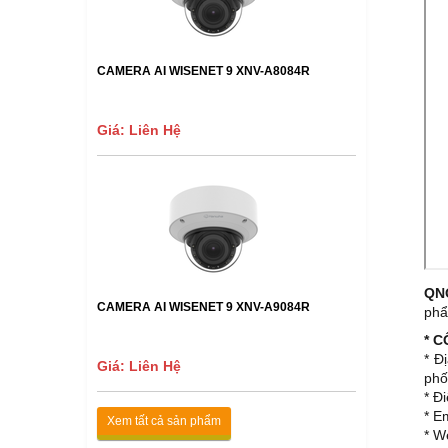
CAMERA AI WISENET 9 XNV-A8084R
Giá: Liên Hệ
QN
CAMERA AI WISENET 9 XNV-A9084R
ph
* 
* Đ
Giá: Liên Hệ
phố
* Đ
* E
Xem tất cả sản phẩm
* W