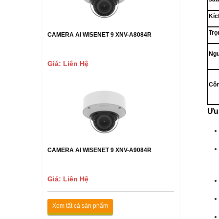
Kíc
Trọ
CAMERA AI WISENET 9 XNV-A8084R
Ngu
Giá: Liên Hệ
Côn
Ưu 
CAMERA AI WISENET 9 XNV-A9084R
Giá: Liên Hệ
Xem tất cả sản phẩm