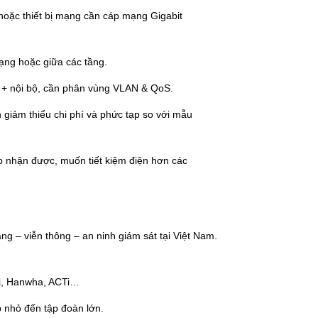
 hoặc thiết bị mạng cần cáp mạng Gigabit
ạng hoặc giữa các tầng.
t + nội bộ, cần phân vùng VLAN & QoS.
 giảm thiểu chi phí và phức tạp so với mẫu
ấp nhận được, muốn tiết kiệm điện hơn các
ng – viễn thông – an ninh giám sát tại Việt Nam.
i, Hanwha, ACTi…
p nhỏ đến tập đoàn lớn.