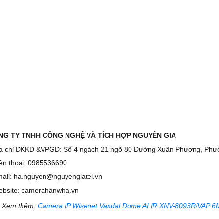
NG TY TNHH CÔNG NGHỆ VÀ TÍCH HỢP NGUYỄN GIA
ịa chỉ ĐKKD &VPGD: Số 4 ngách 21 ngõ 80 Đường Xuân Phương, Phư
iện thoại: 0985536690
mail: ha.nguyen@nguyengiatei.vn
ebsite: camerahanwha.vn
 Xem thêm:
Camera IP Wisenet Vandal Dome AI IR XNV-8093R/VAP 6