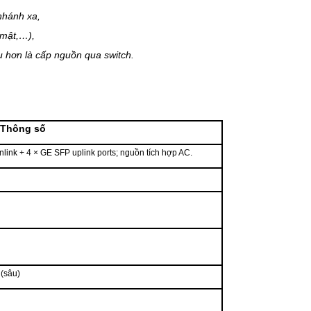
nhánh xa,
 mật,…),
u hơn là cấp nguồn qua switch.
Thông số
ink + 4 × GE SFP uplink ports; nguồn tích hợp AC.
(sâu)