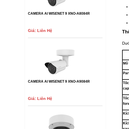
CAMERA AI WISENET 9 XNO-A8084R
Giá: Liên Hệ
Th
Dướ
Mô 
Par
CAMERA AI WISENET 9 XNO-A9084R
Tốc
cap
Giá: Liên Hệ
Tốc
for
Kíc
Kíc
sau