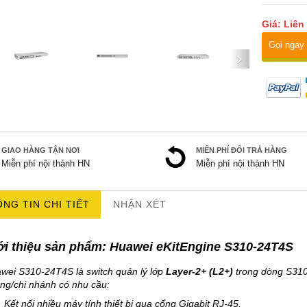
Giá: Liên
Gọi ngay
GIAO HÀNG TẬN NƠI
MIẾN PHÍ ĐỔI TRẢ HÀNG
Miễn phí nội thành HN
Miễn phí nội thành HN
NG TIN CHI TIẾT
NHẬN XÉT
ới thiệu sản phẩm: Huawei
eKitEngine S310-24T4S
wei S310-24T4S là switch quản lý lớp
Layer-2+ (L2+)
trong dòng S310
ng/chi nhánh có nhu cầu:
Kết nối nhiều máy tính thiết bị qua cổng Gigabit RJ-45,