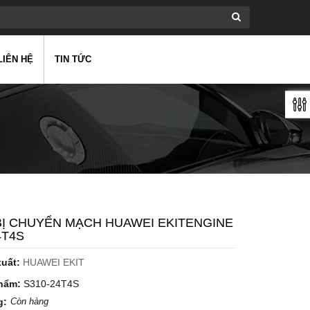
LIÊN HỆ
TIN TỨC
BỊ CHUYỂN MẠCH HUAWEI EKITENGINE
4T4S
xuất:
HUAWEI EKIT
hẩm:
S310-24T4S
g:
Còn hàng