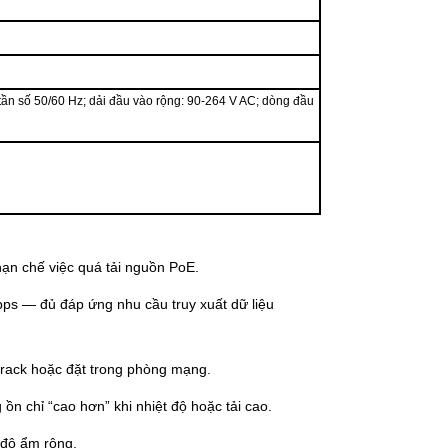
tần số 50/60 Hz; dải đầu vào rộng: 90-264 V AC; dòng đầu
hạn chế việc quá tải nguồn PoE.
pps — đủ đáp ứng nhu cầu truy xuất dữ liệu
 rack hoặc đặt trong phòng mạng.
ồn chỉ “cao hơn” khi nhiệt độ hoặc tải cao.
 độ ẩm rộng.