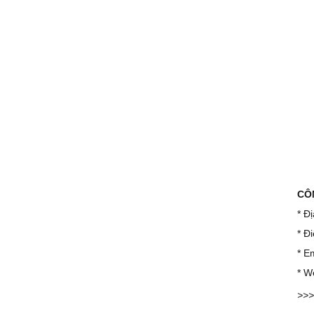
CÔ
* Đ
* Đ
* E
* W
>>>