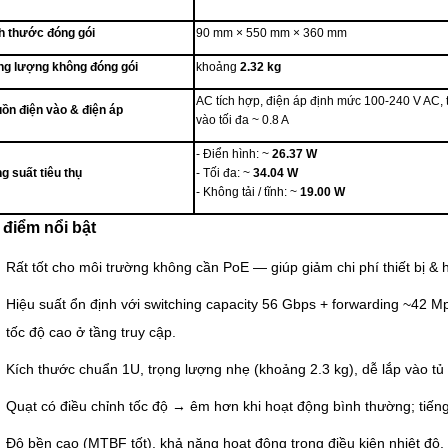
h thước đóng gói
90 mm × 550 mm × 360 mm
ng lượng không đóng gói
khoảng
2.32 kg
AC tích hợp, điện áp định mức 100-240 V AC, 
ồn điện vào & điện áp
vào tối đa ~ 0.8 A
- Điển hình: ~
26.37 W
g suất tiêu thụ
- Tối đa: ~
34.04 W
- Không tải / tĩnh: ~
19.00 W
điểm nổi bật
Rất tốt cho môi trường không cần PoE — giúp giảm chi phí thiết bị & 
Hiệu suất ổn định với switching capacity 56 Gbps + forwarding ~42 M
tốc độ cao ở tầng truy cập.
Kích thước chuẩn 1U, trọng lượng nhẹ (khoảng 2.3 kg), dễ lắp vào tủ
Quạt có điều chỉnh tốc độ → êm hơn khi hoạt động bình thường; tiếng 
Độ bền cao (MTBF tốt), khả năng hoạt động trong điều kiện nhiệt độ,