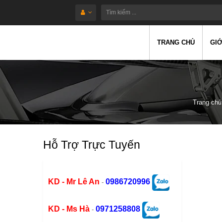
TRANG CHỦ
GIỚ
Trang chủ
Hỗ Trợ Trực Tuyến
KD - Mr Lê An
0986720996
-
KD - Ms Hà
0971258808
-