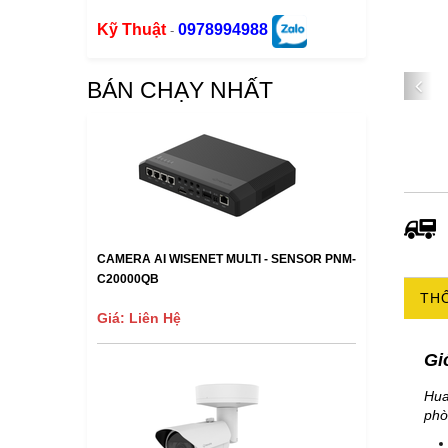
Kỹ Thuật
0978994988
-
BÁN CHẠY NHẤT
CAMERA AI WISENET MULTI - SENSOR PNM-
C20000QB
THÔ
Giá: Liên Hệ
Gi
Hua
phò