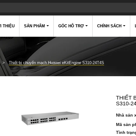
I THIỆU
SẢN PHẨM
GÓC HỖ TRỢ
CHÍNH SÁCH
Thiết bị chuyển mạch Huawei eKitEngine S310-24T4S
THIẾT 
S310-2
Nhà sản 
Mã sản p
Tình trạn