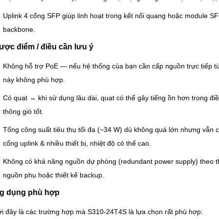
Uplink 4 cổng SFP giúp linh hoạt trong kết nối quang hoặc module SF
backbone.
ợc điểm / điều cần lưu ý
Không hỗ trợ PoE — nếu hệ thống của bạn cần cấp nguồn trực tiếp từ 
này không phù hợp.
Có quạt → khi sử dụng lâu dài, quạt có thể gây tiếng ồn hơn trong đi
thông gió tốt.
Tổng công suất tiêu thụ tối đa (~34 W) dù không quá lớn nhưng vẫn c
cổng uplink & nhiều thiết bị, nhiệt độ có thể cao.
Không có khả năng nguồn dự phòng (redundant power supply) theo t
nguồn phụ hoặc thiết kế backup.
g dụng phù hợp
i đây là các trường hợp mà S310-24T4S là lựa chọn rất phù hợp: