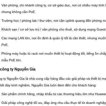
Văn phòng, chi nhánh công ty, cơ sở giáo dục, nơi có nhiều máy tính
nhưng không cần PoE.
Trường học / phòng lab / thư viện, nơi cần uplink quang đến phòng m
Khách sạn / cơ sở lưu trú / văn phòng cho thuê, sử dụng mạng Gues
Các mạng LAN lớn, nơi ổn định & quản lý tốt là cần thiết, nhưng muốn
PoE.
Phòng máy hoặc tủ rack nơi muốn thiết bị hoạt động tốt, tiếng ồn ch
mẫu PoE lớn.
 công ty Nguyễn Gia
g ty Nguyễn Gia là nhà cung cấp hàng đầu các giải pháp và thiết bị mạ
 bề dày kinh nghiệm, Nguyễn Gia luôn đem đến cho khách hàng:
Sản phẩm chính hãng, nhập khẩu từ các thương hiệu lớn như Huawe
Giải pháp công nghệ tối ưu, đáp ứng nhu cầu thực tế từ doanh nghiệ