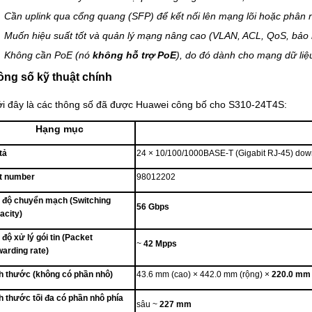
Cần uplink qua cổng quang (SFP) để kết nối lên mạng lõi hoặc phân 
Muốn hiệu suất tốt và quản lý mạng nâng cao (VLAN, ACL, QoS, bảo
Không cần PoE (nó
không hỗ trợ PoE
), do đó dành cho mạng dữ liệ
ông số kỹ thuật chính
i đây là các thông số đã được Huawei công bố cho S310-24T4S:
Hạng mục
tả
24 × 10/100/1000BASE-T (Gigabit RJ-45) downl
t number
98012202
 độ chuyển mạch (Switching
56 Gbps
acity)
 độ xử lý gói tin (Packet
~
42 Mpps
warding rate)
h thước (không có phần nhô)
43.6 mm (cao) × 442.0 mm (rộng) ×
220.0 mm
h thước tối đa có phần nhô phía
sâu ~
227 mm