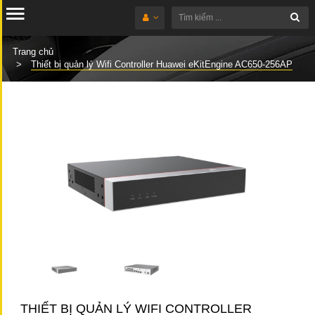
Trang chủ
Thiết bị quản lý Wifi Controller Huawei eKitEngine AC650-256AP
THIẾT BỊ QUẢN LÝ WIFI CONTROLLER