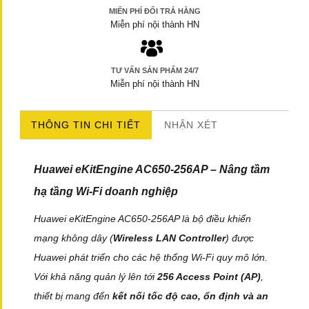
MIẾN PHÍ ĐỔI TRẢ HÀNG
Miễn phí nội thành HN
TƯ VẤN SẢN PHẨM 24/7
Miễn phí nội thành HN
THÔNG TIN CHI TIẾT
NHẬN XÉT
Huawei eKitEngine AC650-256AP – Nâng tầm
hạ tầng Wi-Fi doanh nghiệp
Huawei eKitEngine AC650-256AP là bộ điều khiển
mạng không dây (
Wireless LAN Controller
) được
Huawei phát triển cho các hệ thống Wi-Fi quy mô lớn.
Với khả năng quản lý lên tới
256 Access Point (AP)
,
thiết bị mang đến
kết nối tốc độ cao, ổn định và an