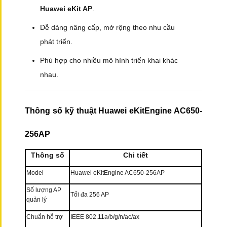
Huawei eKit AP
.
Dễ dàng nâng cấp, mở rộng theo nhu cầu
phát triển.
Phù hợp cho nhiều mô hình triển khai khác
nhau.
Thông số kỹ thuật Huawei eKitEngine AC650-
256AP
Thông số
Chi tiết
Model
Huawei eKitEngine AC650-256AP
Số lượng AP
Tối đa 256 AP
quản lý
Chuẩn hỗ trợ
IEEE 802.11a/b/g/n/ac/ax