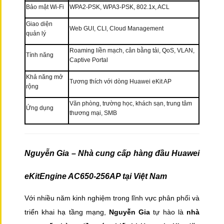
Bảo mật Wi-Fi
WPA2-PSK, WPA3-PSK, 802.1x, ACL
Giao diện
Web GUI, CLI, Cloud Management
quản lý
Roaming liền mạch, cân bằng tải, QoS, VLAN,
Tính năng
Captive Portal
Khả năng mở
Tương thích với dòng Huawei eKit AP
rộng
Văn phòng, trường học, khách sạn, trung tâm
Ứng dụng
thương mại, SMB
Nguyễn Gia – Nhà cung cấp hàng đầu Huawei
eKitEngine AC650-256AP tại Việt Nam
Với nhiều năm kinh nghiệm trong lĩnh vực phân phối và
triển khai hạ tầng mạng,
Nguyễn Gia
tự hào là
nhà