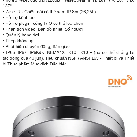
• hỗ trợ WDR cực đại (120dB), WiseStreamⅡ, H: 187° / V: 187° / D:
187°
• Wise IR - Chiều dài có thể xem IR 8m (26,25ft)
• Hỗ trợ kênh ảo
• Hỗ trợ plugin, cổng I / O có thể lựa chọn
• Phân tích video, Bản đồ nhiệt, Số người
• Quản lý hàng đợi
• Thép không gỉ
• Phát hiện chuyển động, Bàn giao
• IP66, IP67, IP6K9K, NEMA4X, IK10, IK10 + (nó có thể chống lại
tác động của 40 jun), Tiêu chuẩn NSF / ANSI 169 - Thiết bị và Thiết
bị Thực phẩm Mục đích Đặc biệt.