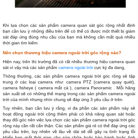
Khi lựa chọn các sản phẩm camera quan sát góc rộng nhất định
bạn cần lưu ý những điều trên đế có thể có được một thiết bị giám
sát đáp ứng đúng nhu cầu của bạn mà không cần mất quá nhiều
thời gian tìm kiếm.
Nên chọn thương hiệu camera ngoài trời góc rộng nào?
Hiện nay, trên thị trường đã có rất nhiều thương hiệu camera quan
sát vì vậy mà các sản phẩm
camera ngoài trời
cực kỳ đa dang,
Thông thường, các sản phẩm camera ngoài trời góc rộng sẽ tập
trung ở các loại camera như: camera PTZ (camera quay quét),
camera fisheye ( camera mắt cá ), camera Panoramic . Mỗi hãng
sản xuất sẽ có những thế mạng trong các sản phẩm camera ngoài
trời của mình nhưng nhìn chung sẽ đáp ứng 3 yêu cầu ở trên.
Tuy nhiên, bạn cần lưu ý rằng, vì đa phần các sản phẩm này sẽ
hoạt động ngoài trời cộng thêm phải có khả năng quan sát hoặc
thay đổi góc nên việc lựa chọn các sản phẩm camera ngoài trời góc
rộng này cần rất cẩn thận. Các sản phẩm giá rẻ có thể đáp ứng các
yêu cầu trên, tuy nhiên về lâu về dài sẽ dễ gây ra tình trạng lỗi
khiến bạn mất thời gian cho sửa chữa hoặc bảo hành hoặc tình