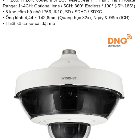
• H.265, H.264, codec MJPEG, WiseStreamⅡ, Pan / Tilt / Rotate
Range: 1~4CH: Optional lens / 5CH: 360° Endless / 190° (-5°~185°)
• 5 khe cắm bộ nhớ IP66, IK10, SD / SDHC / SDXC
• Ống kính 4,44 ~ 142,6mm (Quang học 32x), Ngày & Đêm (ICR)
• Thiết kế cơ sở cài đặt mới