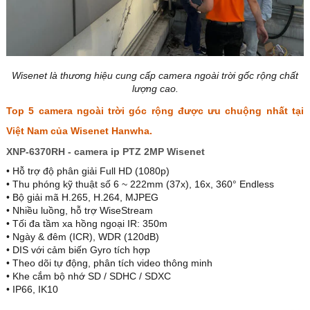
Wisenet là thương hiệu cung cấp camera ngoài trời gốc rộng chất
lượng cao.
Top 5 camera ngoài trời góc rộng được ưu chuộng nhất tại
Việt Nam của Wisenet Hanwha.
XNP-6370RH - camera ip PTZ 2MP Wisenet
• Hỗ trợ độ phân giải Full HD (1080p)
• Thu phóng kỹ thuật số 6 ~ 222mm (37x), 16x, 360° Endless
• Bộ giải mã H.265, H.264, MJPEG
• Nhiều luồng, hỗ trợ WiseStream
• Tối đa tầm xa hồng ngoại IR: 350m
• Ngày & đêm (ICR), WDR (120dB)
• DIS với cảm biến Gyro tích hợp
• Theo dõi tự động, phân tích video thông minh
• Khe cắm bộ nhớ SD / SDHC / SDXC
• IP66, IK10