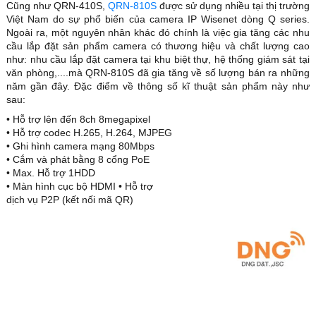
Cũng như QRN-410S,
QRN-810S
được sử dụng nhiều tại thị trường
Việt Nam do sự phổ biến của camera IP Wisenet dòng Q series.
Ngoài ra, một nguyên nhân khác đó chính là việc gia tăng các nhu
cầu lắp đặt sản phẩm camera có thương hiệu và chất lượng cao
như: nhu cầu lắp đặt camera tại khu biệt thự, hệ thống giám sát tại
văn phòng,....mà QRN-810S đã gia tăng về số lượng bán ra những
năm gần đây. Đặc điểm về thông số kĩ thuật sản phẩm này như
sau:
• Hỗ trợ lên đến 8ch 8megapixel
• Hỗ trợ codec H.265, H.264, MJPEG
• Ghi hình camera mạng 80Mbps
• Cắm và phát bằng 8 cổng PoE
• Max. Hỗ trợ 1HDD
• Màn hình cục bộ HDMI • Hỗ trợ
dịch vụ P2P (kết nối mã QR)