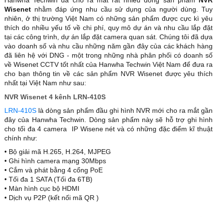
Hanwha Techwin đã cho ra mắt rất nhiều dòng sản phẩm
NVR
Wisenet
nhằm đáp ứng nhu cầu sử dụng của người dùng. Tuy
nhiên, ở thị trường Việt Nam có những sản phẩm được cực kì yêu
thích do nhiều yếu tố về chi phí, quy mô dự án và nhu cầu lắp đặt
tại các công trình, dự án lắp đặt camera quan sát. Chúng tôi đã dựa
vào doanh số và nhu cầu những năm gần đây của các khách hàng
đã liên hệ với DNG - một trong những nhà phân phối có doanh số
về Wisenet CCTV tốt nhất của Hanwha Techwin Việt Nam để đưa ra
cho bạn thông tin về các sản phẩm NVR Wisenet được yêu thích
nhất tại Việt Nam như sau:
NVR Wisenet 4 kênh LRN-410S
LRN-410S
là dòng sản phẩm đầu ghi hình NVR mới cho ra mắt gần
đây của Hanwha Techwin. Dòng sản phẩm này sẽ hỗ trợ ghi hình
cho tối đa 4 camera IP Wisene nét và có những đặc điểm kĩ thuật
chính như:
• Bộ giải mã H.265, H.264, MJPEG
• Ghi hình camera mạng 30Mbps
• Cắm và phát bằng 4 cổng PoE
• Tối đa 1 SATA (Tối đa 6TB)
• Màn hình cục bộ HDMI
• Dịch vụ P2P (kết nối mã QR )