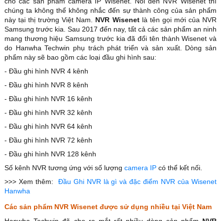
cho các sản phẩm camera IP Wisenet. Nói đến NVR Wisenet thì
chúng ta không thể không nhắc đến sự thành công của sản phẩm
này tại thị trường Việt Nam.
NVR Wisenet
là tên gọi mới của NVR
Samsung trước kia. Sau 2017 đến nay, tất cả các sản phẩm an ninh
mang thương hiệu Samsung trước kia đã đổi tên thành Wisenet và
do Hanwha Techwin phụ trách phát triển và sản xuất. Dòng sản
phẩm này sẽ bao gồm các loại đầu ghi hình sau:
- Đầu ghi hình NVR 4 kênh
- Đầu ghi hình NVR 8 kênh
- Đầu ghi hình NVR 16 kênh
- Đầu ghi hình NVR 32 kênh
- Đầu ghi hình NVR 64 kênh
- Đầu ghi hình NVR 72 kênh
- Đầu ghi hình NVR 128 kênh
Số kênh NVR tương ứng với số lượng
camera IP
có thể kết nối.
>>> Xem thêm:
Đầu Ghi NVR là gì và đặc điểm NVR của Wisenet
Hanwha
Các sản phẩm NVR Wisenet được sử dụng nhiều tại Việt Nam