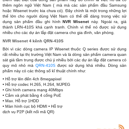
thêm ngôn ngữ Việt Nam ( mà mà các sản phẩm đầu Samsung
hoặc Wisenet trước kia chưa có). Đây chính là một trong những lợi
thế lớn cho người dùng Việt Nam có thể dễ dàng trong việc sử
dụng sản phẩm đầu ghi hình
NVR Wisenet
này. Ngoài ra, giá
thành LRN-410S khá cạnh tranh. Chính vì thế nó được sử dụng
nhiều cho các dự án lắp đặt camera cho gia đình, văn phòng.
NVR Wisenet 4 kênh QRN-410S
Bởi vì các dòng camera IP Wisenet thuộc Q series được sử dụng
rất nhiều tại thị trường Việt Nam và là dòng sản phẩm camera quan
sát giá tầm trung được chú ý nhiều bởi các dự án lắp đặt camera có
quy mô nhỏ mà
QRN-410S
được sử dụng khá nhiều. Dòng sản
phẩm này có các thông số kĩ thuật chính như:
• Hỗ trợ lên đến 4ch 8megapixel
• Hỗ trợ codec H.265, H.264, MJPEG
• Ghi hình camera mạng 40Mbps
• Cắm và phát bằng 4 cổng PoE
• Max. Hỗ trợ 1HDD
• Màn hình cục bộ HDMI • Hỗ trợ
dịch vụ P2P (kết nối mã QR)