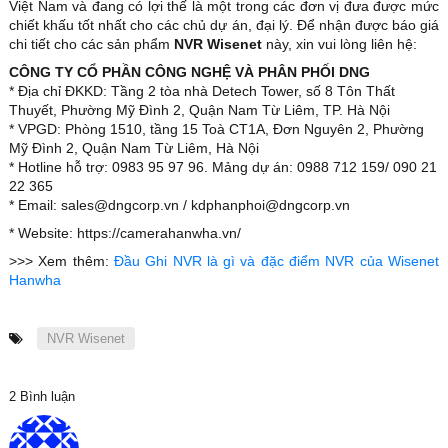
Việt Nam và đang có lợi thế là một trong các đơn vị đưa được mức
chiết khấu tốt nhất cho các chủ dự án, đại lý. Để nhận được báo giá
chi tiết cho các sản phẩm
NVR Wisenet
này, xin vui lòng liên hệ:
CÔNG TY CỔ PHẦN CÔNG NGHỆ VÀ PHÂN PHỐI DNG
* Địa chỉ ĐKKD: Tầng 2 tòa nhà Detech Tower, số 8 Tôn Thất
Thuyết, Phường Mỹ Đình 2, Quận Nam Từ Liêm, TP. Hà Nội
* VPGD: Phòng 1510, tầng 15 Toà CT1A, Đơn Nguyên 2, Phường
Mỹ Đình 2, Quận Nam Từ Liêm, Hà Nội
* Hotline hỗ trợ: 0983 95 97 96. Mảng dự án: 0988 712 159/ 090 21
22 365
* Email: sales@dngcorp.vn / kdphanphoi@dngcorp.vn
* Website: https://camerahanwha.vn/
>>> Xem thêm:
Đầu Ghi NVR là gì và đặc điểm NVR của Wisenet
Hanwha
NVR Wisenet
2 Bình luận