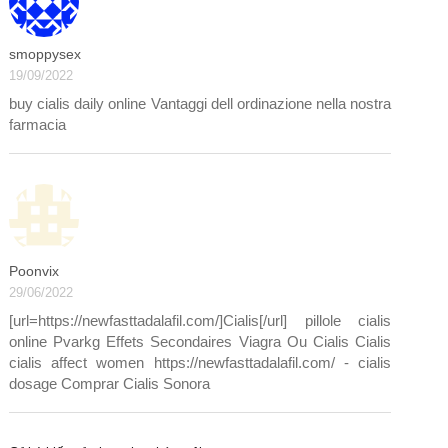
smoppysex
19/09/2022
buy cialis daily online Vantaggi dell ordinazione nella nostra
farmacia
Poonvix
29/06/2022
[url=https://newfasttadalafil.com/]Cialis[/url] pillole cialis
online Pvarkg Effets Secondaires Viagra Ou Cialis Cialis
cialis affect women https://newfasttadalafil.com/ - cialis
dosage Comprar Cialis Sonora