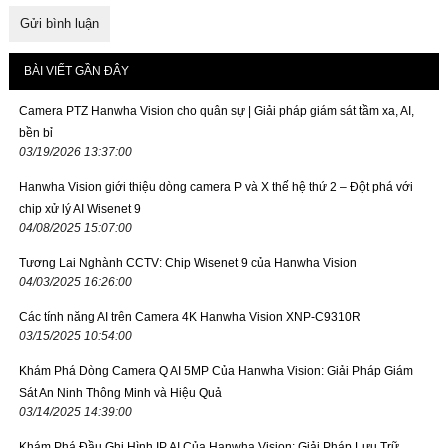
BÀI VIẾT GẦN ĐÂY
Camera PTZ Hanwha Vision cho quân sự | Giải pháp giám sát tầm xa, AI,
bền bỉ
03/19/2026 13:37:00
Hanwha Vision giới thiệu dòng camera P và X thế hệ thứ 2 – Đột phá với
chip xử lý AI Wisenet 9
04/08/2025 15:07:00
Tương Lai Nghành CCTV: Chip Wisenet 9 của Hanwha Vision
04/03/2025 16:26:00
Các tính năng AI trên Camera 4K Hanwha Vision XNP-C9310R
03/15/2025 10:54:00
Khám Phá Dòng Camera Q AI 5MP Của Hanwha Vision: Giải Pháp Giám
Sát An Ninh Thông Minh và Hiệu Quả
03/14/2025 14:39:00
Khám Phá Đầu Ghi Hình IP AI Của Hanwha Vision: Giải Pháp Lưu Trữ