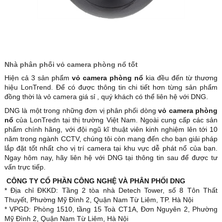
Nhà phân phối vỏ camera phòng nổ tốt
Hiện cả 3 sản phẩm
vỏ camera phòng nổ
kia đều đến từ thương
hiệu LonTrend. Để có được thông tin chi tiết hơn từng sản phẩm
đồng thời là vỏ camera giá sỉ , quý khách có thể liên hệ với DNG.
DNG là một trong những đơn vị phân phối dòng
vỏ camera phòng
nổ
của LonTredn tại thị trường Việt Nam. Ngoài cung cấp các sản
phẩm chính hãng, với đội ngũ kĩ thuật viên kinh nghiệm lên tới 10
năm trong ngành CCTV, chúng tôi còn mang đến cho bạn giải pháp
lắp đặt tốt nhất cho vị trí camera tại khu vực dễ phát nổ của bạn.
Ngay hôm nay, hãy liên hệ với DNG tại thông tin sau để được tư
vấn trực tiếp.
CÔNG TY CỔ PHẦN CÔNG NGHỆ VÀ PHÂN PHỐI DNG
* Địa chỉ ĐKKD: Tầng 2 tòa nhà Detech Tower, số 8 Tôn Thất
Thuyết, Phường Mỹ Đình 2, Quận Nam Từ Liêm, TP. Hà Nội
* VPGD: Phòng 1510, tầng 15 Toà CT1A, Đơn Nguyên 2, Phường
Mỹ Đình 2, Quận Nam Từ Liêm, Hà Nội