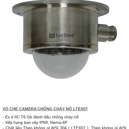
VỎ CHE CAMERA CHỐNG CHÁY NỔ LTEX07
- Ex d IIC T6 Gb đánh dấu chống cháy nổ
- Xếp hạng bao vây IP68, Nema-6P
- Chất liệu:Thép không gỉ AISI 304 ( LTEX07 ), Thép không gỉ AISI