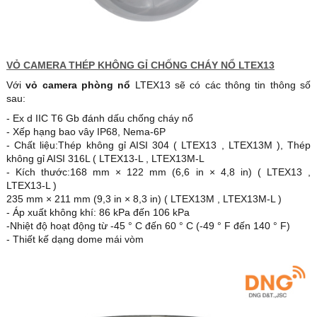
VỎ CAMERA THÉP KHÔNG GỈ CHỐNG CHÁY NỔ LTEX13
Với
vỏ camera phòng nổ
LTEX13 sẽ có các thông tin thông số
sau:
- Ex d IIC T6 Gb đánh dấu chống cháy nổ
- Xếp hạng bao vây IP68, Nema-6P
- Chất liệu:Thép không gỉ AISI 304 ( LTEX13 , LTEX13M ), Thép
không gỉ AISI 316L ( LTEX13-L , LTEX13M-L
- Kích thước:168 mm × 122 mm (6,6 in × 4,8 in) ( LTEX13 ,
LTEX13-L )
235 mm × 211 mm (9,3 in × 8,3 in) ( LTEX13M , LTEX13M-L )
- Áp xuất không khí: 86 kPa đến 106 kPa
-Nhiệt độ hoạt động từ -45 ° C đến 60 ° C (-49 ° F đến 140 ° F)
- Thiết kế dạng dome mái vòm