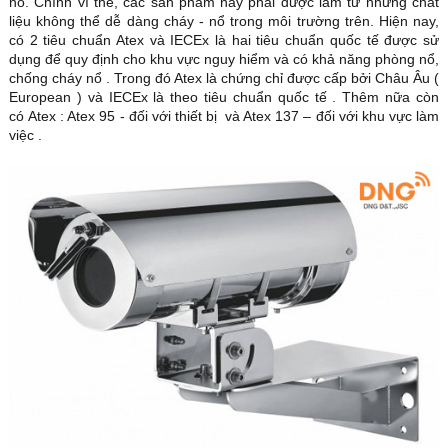
nổ. Chính vì thế, các sản phẩm này phải được làm từ những chất
liệu không thể dễ dàng cháy - nổ trong môi trường trên. Hiện nay,
có 2 tiêu chuẩn Atex và IECEx là hai tiêu chuẩn quốc tế được sử
dụng để quy định cho khu vực nguy hiểm và có khả năng phòng nổ,
chống cháy nổ . Trong đó Atex là chứng chỉ được cấp bởi Châu Âu (
European ) và IECEx là theo tiêu chuẩn quốc tế . Thêm nữa còn
có Atex : Atex 95 - đối với thiết bị và Atex 137 – đối với khu vực làm
việc .