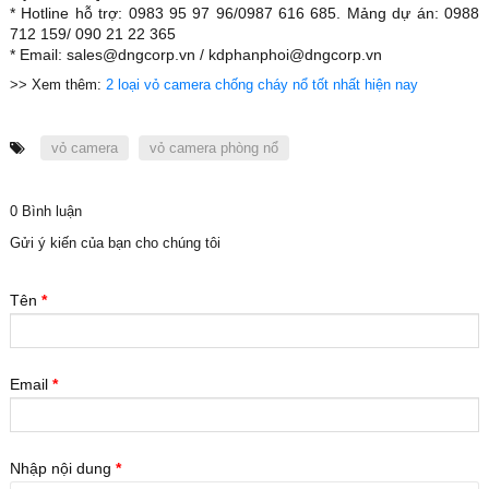
* Hotline hỗ trợ: 0983 95 97 96/0987 616 685. Mảng dự án: 0988
712 159/ 090 21 22 365
* Email: sales@dngcorp.vn / kdphanphoi@dngcorp.vn
>> Xem thêm:
2 loại vỏ camera chống cháy nổ tốt nhất hiện nay
vỏ camera
vỏ camera phòng nổ
0 Bình luận
Gửi ý kiến của bạn cho chúng tôi
Tên
*
Email
*
Nhập nội dung
*