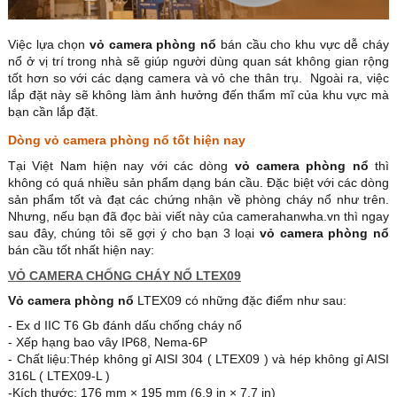
Việc lựa chọn
vỏ camera phòng nổ
bán cầu cho khu vực dễ cháy
nổ ở vị trí trong nhà sẽ giúp người dùng quan sát không gian rộng
tốt hơn so với các dạng camera và vỏ che thân trụ. Ngoài ra, việc
lắp đặt này sẽ không làm ảnh hưởng đến thẩm mĩ của khu vực mà
bạn cần lắp đặt.
Dòng vỏ camera phòng nổ tốt hiện nay
Tại Việt Nam hiện nay với các dòng
vỏ camera phòng nổ
thì
không có quá nhiều sản phẩm dạng bán cầu. Đặc biệt với các dòng
sản phẩm tốt và đạt các chứng nhận về phòng cháy nổ như trên.
Nhưng, nếu bạn đã đọc bài viết này của camerahanwha.vn thì ngay
sau đây, chúng tôi sẽ gợi ý cho bạn 3 loại
vỏ camera phòng nổ
bán cầu tốt nhất hiện nay:
VỎ CAMERA CHỐNG CHÁY NỔ LTEX09
Vỏ camera phòng nổ
LTEX09 có những đặc điểm như sau:
- Ex d IIC T6 Gb đánh dấu chống cháy nổ
- Xếp hạng bao vây IP68, Nema-6P
- Chất liệu:Thép không gỉ AISI 304 ( LTEX09 ) và hép không gỉ AISI
316L ( LTEX09-L )
-Kích thước: 176 mm × 195 mm (6,9 in × 7,7 in)