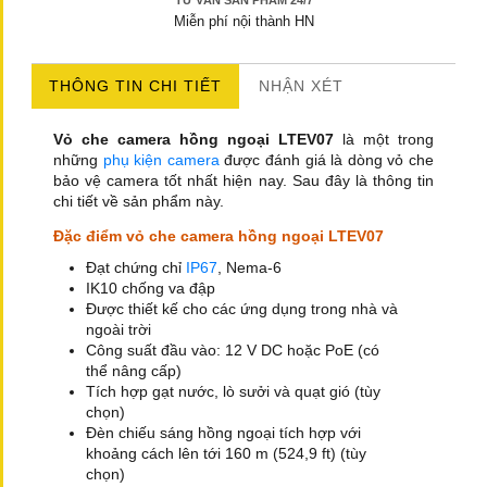
TƯ VẤN SẢN PHẨM 24/7
Miễn phí nội thành HN
THÔNG TIN CHI TIẾT
NHẬN XÉT
Vỏ che camera hồng ngoại LTEV07
là một trong
những
phụ kiện camera
được đánh giá là dòng vỏ che
bảo vệ camera tốt nhất hiện nay. Sau đây là thông tin
chi tiết về sản phẩm này.
Đặc điểm vỏ che camera hồng ngoại LTEV07
Đạt chứng chỉ
IP67
, Nema-6
IK10 chống va đập
Được thiết kế cho các ứng dụng trong nhà và
ngoài trời
Công suất đầu vào: 12 V DC hoặc PoE (có
thể nâng cấp)
Tích hợp gạt nước, lò sưởi và quạt gió (tùy
chọn)
Đèn chiếu sáng hồng ngoại tích hợp với
khoảng cách lên tới 160 m (524,9 ft) (tùy
chọn)