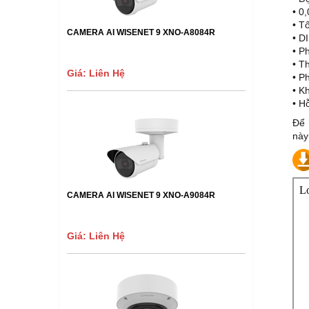
• 0
• T
CAMERA AI WISENET 9 XNO-A8084R
• D
• P
• T
Giá: Liên Hệ
• P
• K
• H
Để 
này
CAMERA AI WISENET 9 XNO-A9084R
Giá: Liên Hệ