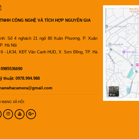
Ệ
TNHH CÔNG NGHỆ VÀ TÍCH HỢP NGUYỄN GIA
ính: Số 4 nghách 21 ngõ 80 Xuân Phương, P. Xuân
P. Hà Nội
9 - LK34, KĐT Vân Canh HUD, X. Sơn Đồng, TP. Hà
:
0985536690
ỹ thuật:
0978.994.988
hanwhacamera@gmail.com
I MẠNG XÃ HỘI