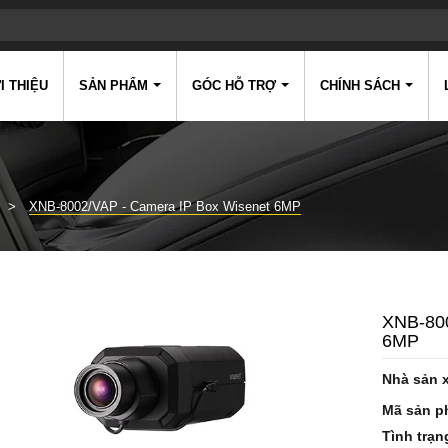
I THIỆU
SẢN PHẨM
GÓC HỖ TRỢ
CHÍNH SÁCH
XNB-8002/VAP - Camera IP Box Wisenet 6MP
XNB-80
6MP
Nhà sản 
Mã sản p
Tình trạn