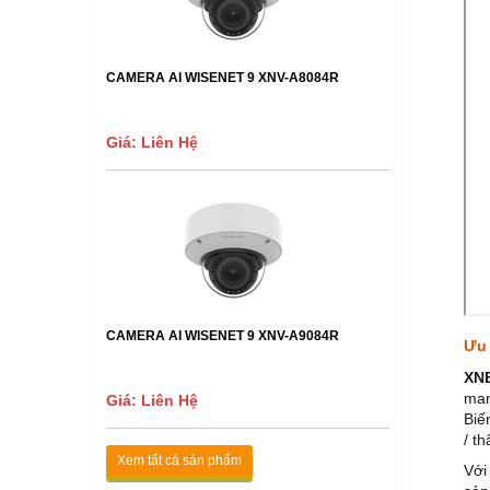
CAMERA AI WISENET 9 XNV-A8084R
Giá: Liên Hệ
CAMERA AI WISENET 9 XNV-A9084R
Ưu 
XN
man
Giá: Liên Hệ
Biế
/ th
Xem tất cả sản phẩm
Vớ