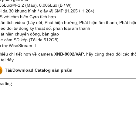
,05Lux@F1.2 (Màu), 0,005Lux (B / W)
ối đa 30 khung hình / giây @ 6MP (H.265 / H.264)
IS với cảm biến Gyro tích hợp
hân tích video (Lấy nét, Phát hiện hướng, Phát hiện âm thanh, Phát hiệ
heo dõi tự động kỹ thuật số, phân loại âm thanh
hát hiện chuyển động, bàn giao
he cắm SD kép (Tối đa 512GB)
ỗ trợ WiseStream II
hiểu chi tiết hơn về camera
XNB-8002/VAP
, hãy cùng theo dõi các t
 tại đây
Tải/Download Catalog sản phẩm