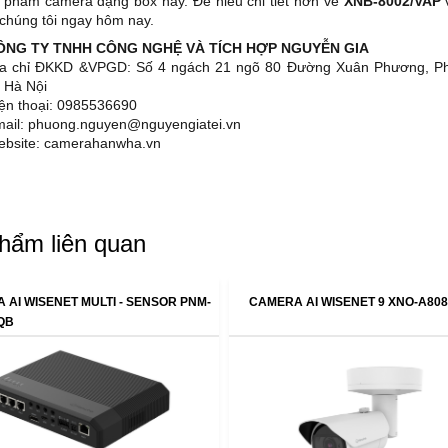
 phẩm camera dạng box này. Để hiểu chi tiết hơn về
XNB-8002/VAP
v
 chúng tôi ngay hôm nay.
CÔNG TY TNHH CÔNG NGHỆ VÀ TÍCH HỢP NGUYỄN GIA
ịa chỉ ĐKKD &VPGD: Số 4 ngách 21 ngõ 80 Đường Xuân Phương, 
 Hà Nội
iện thoại: 0985536690
mail: phuong.nguyen@nguyengiatei.vn
ebsite: camerahanwha.vn
hẩm liên quan
 AI WISENET MULTI - SENSOR PNM-
CAMERA AI WISENET 9 XNO-A80
QB