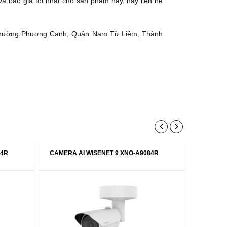
à báo giá tốt nhất cho sản phẩm này, hãy liên hệ
Phường Phương Canh, Quận Nam Từ Liêm, Thành
84R
CAMERA AI WISENET 9 XNO-A9084R
CAMERA 