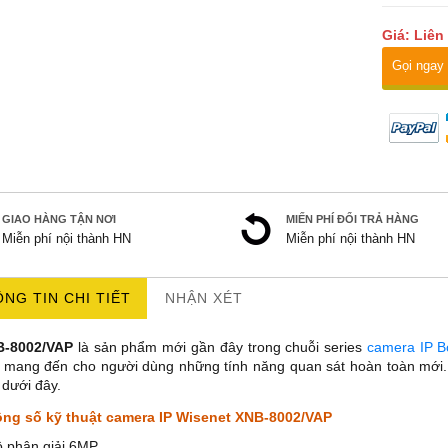
Giá: Liên
Gọi ngay
GIAO HÀNG TẬN NƠI
MIẾN PHÍ ĐỔI TRẢ HÀNG
Miễn phí nội thành HN
Miễn phí nội thành HN
NG TIN CHI TIẾT
NHẬN XÉT
B-8002/VAP
là sản phẩm mới gần đây trong chuỗi series
camera IP B
 mang đến cho người dùng những tính năng quan sát hoàn toàn mới. H
t dưới đây.
ng số kỹ thuật camera IP Wisenet XNB-8002/VAP
ộ phân giải 6MP