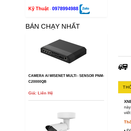
Kỹ Thuật
0978994988
-
BÁN CHẠY NHẤT
CAMERA AI WISENET MULTI - SENSOR PNM-
C20000QB
THÔ
Giá: Liên Hệ
XN
này
viế
Thô
• Đ