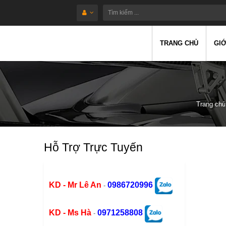
TRANG CHỦ
GIỚ
Trang chủ
Hỗ Trợ Trực Tuyến
KD - Mr Lê An
0986720996
-
KD - Ms Hà
0971258808
-