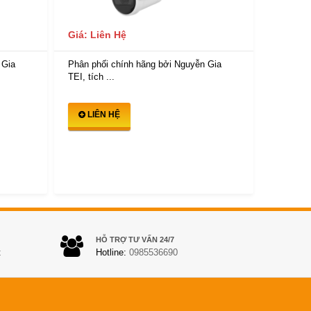
Giá: Liên Hệ
Giá: Li
 Gia
Phân phối chính hãng bởi Nguyễn Gia
Phân phố
TEI, tích ...
TEI, tích 
LIÊN HỆ
LIÊ
HỖ TRỢ TƯ VẤN 24/7
t
Hotline:
0985536690