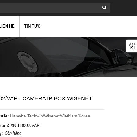
LIÊN HỆ
TIN TỨC
02/VAP - CAMERA IP BOX WISENET
xuất:
Hanwha Techwin/Wisenet/VietNam/Korea
hẩm:
XNB-8002/VAP
g:
Còn hàng