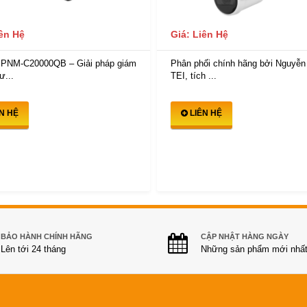
iên Hệ
Giá: Liên Hệ
 PNM-C20000QB – Giải pháp giám
Phân phối chính hãng bởi Nguyễn
ư...
TEI, tích ...
ÊN HỆ
LIÊN HỆ
BẢO HÀNH CHÍNH HÃNG
CẬP NHẬT HÀNG NGÀY
Lên tới 24 tháng
Những sản phẩm mới nhấ