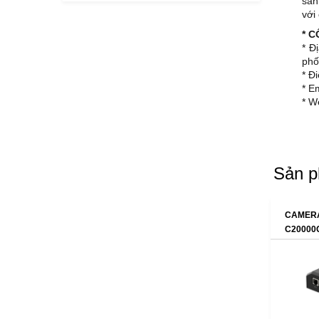
sản
với
* 
* Đ
phố
* Đ
* E
* W
Sản p
CAMERA
C20000