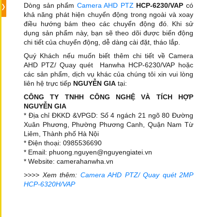
Dòng sản phẩm
Camera AHD PTZ
HCP-6230/VAP
có
khả năng phát hiện chuyển động trong ngoài và xoay
điều hướng bám theo các chuyển động đó. Khi sử
dụng sản phẩm này, bạn sẽ theo dõi được biến động
chi tiết của chuyển động, dễ dàng cài đặt, tháo lắp.
Quý Khách nếu muốn biết thêm chi tiết về Camera
AHD PTZ/ Quay quét Hanwha HCP-6230/VAP hoặc
các sản phẩm, dịch vụ khác của chúng tôi xin vui lòng
liên hệ trực tiếp
NGUYỄN GIA
tại:
CÔNG TY TNHH CÔNG NGHỆ VÀ TÍCH HỢP
NGUYỄN GIA
* Địa chỉ ĐKKD &VPGD: Số 4 ngách 21 ngõ 80 Đường
Xuân Phương, Phường Phương Canh, Quận Nam Từ
Liêm, Thành phố Hà Nội
* Điện thoại: 0985536690
* Email: phuong.nguyen@nguyengiatei.vn
* Website: camerahanwha.vn
>>>> Xem thêm:
Camera AHD PTZ/ Quay quét 2MP
HCP-6320H/VAP