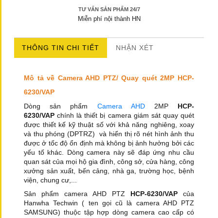
TƯ VẤN SẢN PHẨM 24/7
Miễn phí nội thành HN
THÔNG TIN CHI TIẾT
NHẬN XÉT
Mô tả về Camera AHD PTZ/ Quay quét 2MP HCP-
6230/VAP
Dòng sản phẩm
Camera AHD
2MP
HCP-
6230/VAP
chính là thiết bị camera giám sát quay quét
được thiết kế kỹ thuật số với khả năng nghiêng, xoay
và thu phóng (DPTRZ) và hiển thị rõ nét hình ảnh thu
được ở tốc độ ổn định mà không bị ảnh hưởng bởi các
yếu tố khác. Dòng camera này sẽ đáp ứng nhu cầu
quan sát của mọi hộ gia đình, công sở, cửa hàng, công
xưởng sản xuất, bến cảng, nhà ga, trường học, bệnh
viện, chung cư,...
Sản phẩm camera AHD PTZ
HCP-6230/VAP
của
Hanwha Techwin ( ten gọi cũ là camera AHD PTZ
SAMSUNG) thuộc tập hợp dòng camera cao cấp có