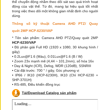
thể chuyển động nhằm theo dõi sát sao quá trình hoạt
động của vật thể. Từ đó, mang lại hiệu quả tốt nhất
trong việc theo dõi một không gian nhất định cho người
dùng.
Thông số kỹ thuật Camera AHD PTZ/ Quay
quét 2MP HCP-6230/VAP
* Tên sản phẩm: Camera AHD PTZ/Quay quét 2MP
HCP-6230/VAP
• Độ phân giải Full HD (1920 x 1080, 30 khung hình /
giây)
• 0.2Lux@F1.6 (Màu), 0.01Lux@F1.6 (B / W)
• Zoom 23x mạnh mẽ (4,44 ~ 101,2mm), số hóa 16x
• Day & Night (ICR), Defog, WDR (120dB), SSNRIII
• Cài đặt trước: 700 ° / giây, Góc phương vị
• IP66 / IK10 (HCP-6230H), IK10 (Chỉ HCP-6230 +
SHP-3701H)
• RS-485, Điều khiển đồng trục
Tải/Download Catalog sản phẩm