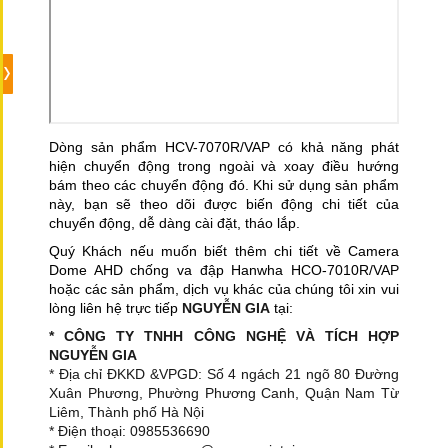
Dòng sản phẩm
HCV-7070R/VAP có khả năng phát
hiện chuyển động trong ngoài và xoay điều hướng
bám theo các chuyển động đó. Khi sử dụng sản phẩm
này, bạn sẽ theo dõi được biến động chi tiết của
chuyển động, dễ dàng cài đặt, tháo lắp.
Quý Khách nếu muốn biết thêm chi tiết về Camera
Dome AHD chống va đập Hanwha HCO-7010R/VAP
hoặc các sản phẩm, dịch vụ khác của chúng tôi xin vui
lòng liên hệ trực tiếp
NGUYỄN GIA
tại:
* CÔNG TY TNHH CÔNG NGHỆ VÀ TÍCH HỢP
NGUYỄN GIA
* Địa chỉ ĐKKD &VPGD: Số 4 ngách 21 ngõ 80 Đường
Xuân Phương, Phường Phương Canh, Quận Nam Từ
Liêm, Thành phố Hà Nội
* Điện thoại: 0985536690