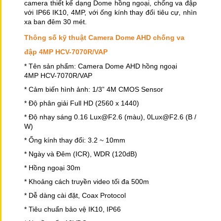
camera thiết kế dạng Dome hồng ngoại, chống va đập
với IP66 IK10, 4MP, với ống kính thay đổi tiêu cự, nhìn
xa ban đêm 30 mét.
Thông số kỹ thuật Camera Dome AHD chống va
đập 4MP HCV-7070R/VAP
* Tên sản phẩm: Camera Dome AHD hồng ngoại
4MP HCV-7070R/VAP
* Cảm biến hình ảnh: 1/3” 4M CMOS Sensor
* Độ phân giải Full HD (2560 x 1440)
* Độ nhạy sáng 0.16 Lux@F2.6 (màu), 0Lux@F2.6 (B /
W)
* Ống kính thay đổi: 3.2 ~ 10mm
* Ngày và Đêm (ICR), WDR (120dB)
* Hồng ngoại 30m
* Khoảng cách truyền video tối đa 500m
* Dễ dàng cài đặt, Coax Protocol
* Tiêu chuẩn bảo vệ IK10, IP66