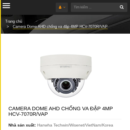
Trang chủ
Camera Dome AHD chống va đập 4MP HCV-7070R/VAP
CAMERA DOME AHD CHỐNG VA ĐẬP 4MP
HCV-7070R/VAP
Nhà sản xuất:
Hanwha Techwin/Wisenet/VietNam/Korea