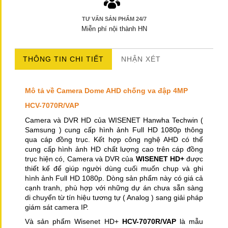
TƯ VẤN SẢN PHẨM 24/7
Miễn phí nội thành HN
THÔNG TIN CHI TIẾT
NHẬN XÉT
Mô tả về Camera Dome AHD chống va đập 4MP
HCV-7070R/VAP
Camera và DVR HD của WISENET Hanwha Techwin (
Samsung ) cung cấp hình ảnh Full HD 1080p thông
qua cáp đồng trục. Kết hợp công nghệ AHD có thể
cung cấp hình ảnh HD chất lượng cao trên cáp đồng
trục hiện có, Camera và DVR của
WISENET HD+
được
thiết kế để giúp người dùng cuối muốn chụp và ghi
hình ảnh Full HD 1080p. Dòng sản phẩm này có giá cả
cạnh tranh, phù hợp với những dự án chưa sẵn sàng
di chuyển từ tín hiệu tương tự ( Analog ) sang giải pháp
giám sát camera IP.
Và sản phẩm Wisenet HD+
HCV-7070R/VAP
là mẫu