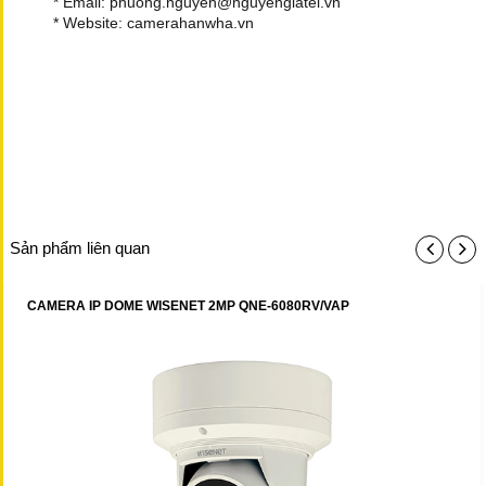
* Email: phuong.nguyen@nguyengiatei.vn
* Website: camerahanwha.vn
Sản phẩm liên quan
CAMERA IP DOME WISENET 2MP QNE-6080RV/VAP