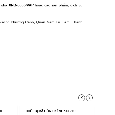
nwha
XNB-6005/VAP
hoặc các sản phẩm, dịch vụ
Phường Phương Canh, Quận Nam Từ Liêm, Thành
50
THIẾT BỊ MÃ HÓA 1 KÊNH SPE-110
THIẾT B