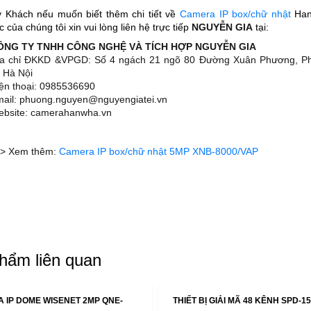
 Khách nếu muốn biết thêm chi tiết về
Camera IP box/chữ nhật
Ha
c của chúng tôi xin vui lòng liên hệ trực tiếp
NGUYỄN GIA
tại:
CÔNG TY TNHH CÔNG NGHỆ VÀ TÍCH HỢP NGUYỄN GIA
ịa chỉ ĐKKD &VPGD: Số 4 ngách 21 ngõ 80 Đường Xuân Phương, 
 Hà Nội
iện thoại: 0985536690
mail: phuong.nguyen@nguyengiatei.vn
ebsite: camerahanwha.vn
> Xem thêm:
Camera IP box/chữ nhật 5MP XNB-8000/VAP
hẩm liên quan
 IP DOME WISENET 2MP QNE-
THIẾT BỊ GIẢI MÃ 48 KÊNH SPD-1