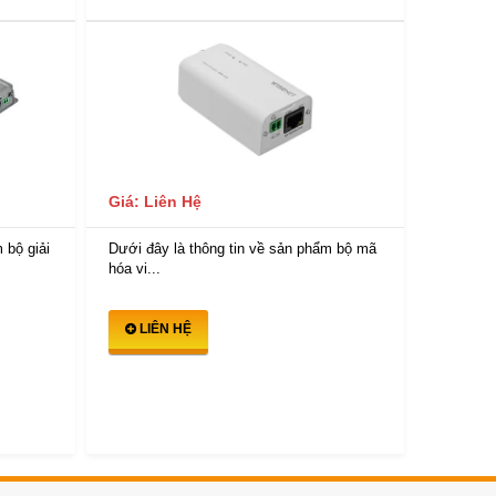
Giá: Li
Giá: Liên Hệ
Dưới đây
 bộ giải
Dưới đây là thông tin về sản phẩm bộ mã
hóa vi...
hóa vi...
LIÊ
LIÊN HỆ