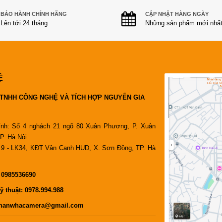
BẢO HÀNH CHÍNH HÃNG
CẬP NHẬT HÀNG NGÀY
Lên tới 24 tháng
Những sản phẩm mới nhấ
Ệ
TNHH CÔNG NGHỆ VÀ TÍCH HỢP NGUYỄN GIA
ính: Số 4 nghách 21 ngõ 80 Xuân Phương, P. Xuân
P. Hà Nội
9 - LK34, KĐT Vân Canh HUD, X. Sơn Đồng, TP. Hà
:
0985536690
ỹ thuật:
0978.994.988
hanwhacamera@gmail.com