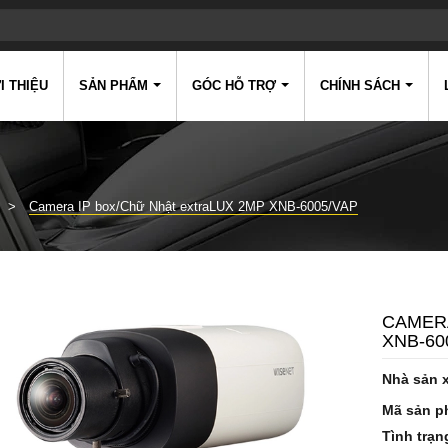
I THIỆU
SẢN PHẨM
GÓC HỖ TRỢ
CHÍNH SÁCH
Camera IP box/Chữ Nhật extraLUX 2MP XNB-6005/VAP
CAMERA
XNB-60
Nhà sản 
Mã sản p
Tình trạn