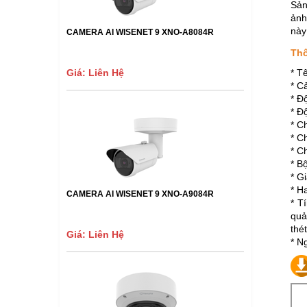
Sản
ảnh
này
CAMERA AI WISENET 9 XNO-A8084R
Thô
Giá: Liên Hệ
* T
* C
* Đ
* Đ
* C
* C
* C
* B
* G
* H
CAMERA AI WISENET 9 XNO-A9084R
*
Tí
quả
thét
Giá: Liên Hệ
* N