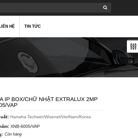
LIÊN HỆ
TIN TỨC
 IP BOX/CHỮ NHẬT EXTRALUX 2MP
05/VAP
xuất:
Hanwha Techwin/Wisenet/VietNam/Korea
hẩm:
XNB-6005/VAP
g:
Còn hàng