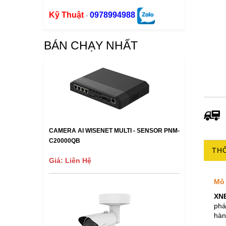
Kỹ Thuật
0978994988
-
BÁN CHẠY NHẤT
CAMERA AI WISENET MULTI - SENSOR PNM-
C20000QB
THÔ
Giá: Liên Hệ
Mô 
XN
phá
hàn