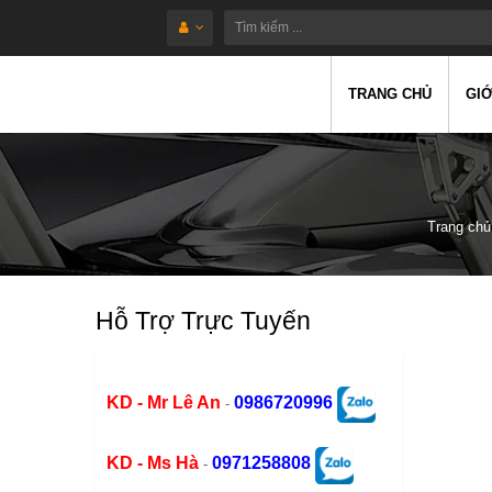
TRANG CHỦ
GIỚ
Trang chủ
Hỗ Trợ Trực Tuyến
KD - Mr Lê An
0986720996
-
KD - Ms Hà
0971258808
-