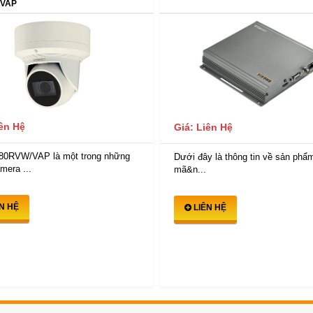
/VAP
iên Hệ
Giá: Liên Hệ
80RVW/VAP là một trong những
Dưới đây là thông tin về sản phẩm
mera ...
mã&n...
ÊN HỆ
LIÊN HỆ