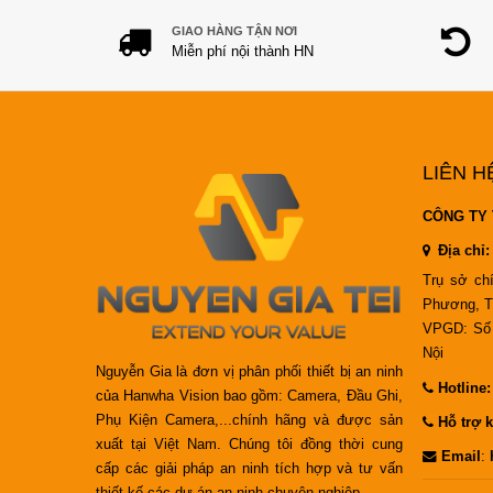
GIAO HÀNG TẬN NƠI
Miễn phí nội thành HN
LIÊN H
CÔNG TY 
Địa chỉ:
Trụ sở ch
Phương, T
VPGD: Số 
Nội
Nguyễn Gia là đơn vị phân phối thiết bị an ninh
Hotline
của Hanwha Vision bao gồm: Camera, Đầu Ghi,
Phụ Kiện Camera,...chính hãng và được sản
Hỗ trợ k
xuất tại Việt Nam. Chúng tôi đồng thời cung
Email
:
cấp các giải pháp an ninh tích hợp và tư vấn
thiết kế các dự án an ninh chuyên nghiệp.