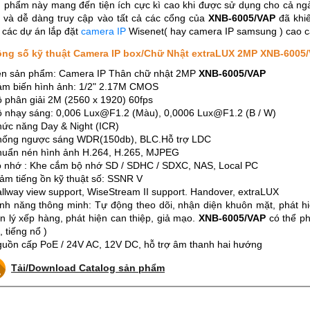
 phẩm này mang đến tiện ích cực kì cao khi được sử dụng cho cả n
 và dễ dàng truy cập vào tất cả các cổng của
XNB-6005/VAP
đã khi
 các dự án lắp đặt
camera IP
Wisenet( hay camera IP samsung ) cao c
ng số kỹ thuật Camera IP box/Chữ Nhật extraLUX 2MP XNB-6005
ên sản phẩm: Camera IP Thân chữ nhật 2MP
XNB-6005/VAP
ảm biến hình ảnh: 1/2" 2.17M CMOS
ộ phân giải 2M (2560 x 1920) 60fps
ộ nhạy sáng: 0,006 Lux@F1.2 (Màu), 0,0006 Lux@F1.2 (B / W)
hức năng Day & Night (ICR)
hống ngược sáng WDR(150db), BLC.Hỗ trợ LDC
huẩn nén hình ảnh H.264, H.265, MJPEG
ộ nhớ : Khe cắm bộ nhớ SD / SDHC / SDXC, NAS, Local PC
iảm tiếng ồn kỹ thuật số: SSNR V
allway view support, WiseStream II support. Handover, extraLUX
nh năng thông minh: Tự động theo dõi, nhận diện khuôn mặt, phát hi
n lý xếp hàng, phát hiện can thiệp, giả mạo.
XNB-6005/VAP
có thể ph
, tiếng nổ )
guồn cấp PoE / 24V AC, 12V DC, hỗ trợ âm thanh hai hướng
Tải/Download Catalog sản phẩm