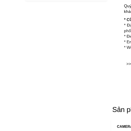
Quý
khá
* 
* Đ
phố
* Đ
* E
* W
>>
Sản p
CAMERA