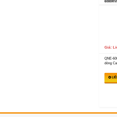
6080RV
Giá: L
QNE-60
dòng Ca
LI