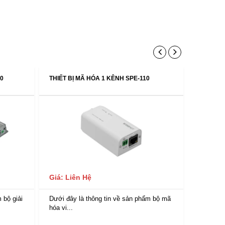
50
THIẾT BỊ MÃ HÓA 1 KÊNH SPE-110
THIẾT B
Giá: Li
Giá: Liên Hệ
Dưới đây
 bộ giải
Dưới đây là thông tin về sản phẩm bộ mã
hóa vi...
hóa vi...