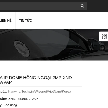
LIÊN HỆ
TIN TỨC
 IP DOME HỒNG NGOẠI 2MP XND-
V/VAP
xuất:
Hanwha Techwin/Wisenet/VietNam/Korea
hẩm:
XND-L6080RV/VAP
g:
Còn hàng