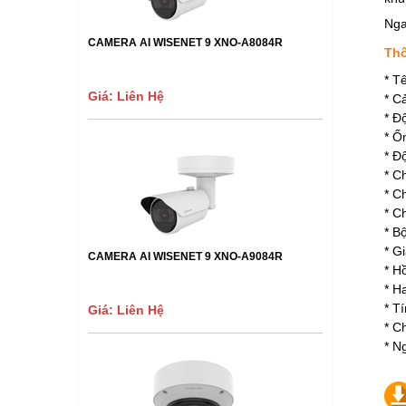
Nga
CAMERA AI WISENET 9 XNO-A8084R
Thô
* T
Giá: Liên Hệ
* C
* Đ
* Ố
* Đ
* C
* C
* C
* B
* G
CAMERA AI WISENET 9 XNO-A9084R
* H
* H
* T
Giá: Liên Hệ
* C
* N