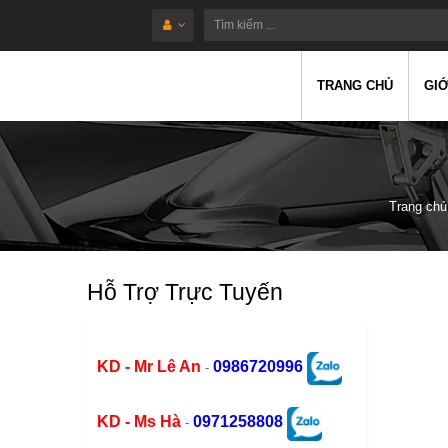
TRANG CHỦ
GIỚ
Trang chủ
Hỗ Trợ Trực Tuyến
KD - Mr Lê An
0986720996
-
KD - Ms Hà
0971258808
-