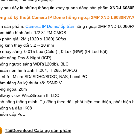
y sau đây là những thông tin xoay quanh dòng sản phẩm
XND-L6080
ng số kỹ thuật Camera IP Dome hồng ngoại 2MP XND-L6080RV/V
ên sản phẩm:
Camera IP Dome/ ốp trần
hồng ngoại 2MP XND-L6080R
ảm biến hình ảnh: 1/2.8" 2M CMOS
ộ phân giải 2M (1920 x 1080) 60fps
ng kính thay đổi 3.2 ~ 10 mm
ộ nhạy sáng: 0.015 Lux (Color) , 0 Lux (B/W) (IR Led Bật)
hức năng Day & Night (ICR)
hống ngược sáng WDR(120db), BLC
huẩn nén hình ảnh H.264, H.265, MJPEG
ộ nhớ : Micro SD/ SDHC/SDXC, NAS, Local PC
iảm tiếng ồn kỹ thuật số: SSNR V
ồng ngoại 20m
allway view, WiseStream II, LDC
ính năng thông minh: Tự động theo dõi, phát hiện can thiệp, phát hiệ
hống va đập IK08
guồn cấp PoE
Tải/Download Catalog sản phẩm