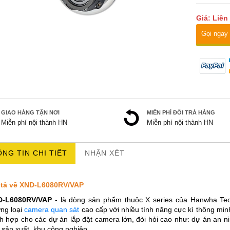
Giá: Liên
Gọi ngay
GIAO HÀNG TẬN NƠI
MIẾN PHÍ ĐỔI TRẢ HÀNG
Miễn phí nội thành HN
Miễn phí nội thành HN
NG TIN CHI TIẾT
NHẬN XÉT
tả về XND-L6080RV/VAP
D-L6080RV/VAP
- là dòng sản phẩm thuộc X series của Hanwha Tec
ng loại
camera quan sát
cao cấp với nhiều tính năng cực kì thông min
ch hợp cho các dự án lắp đặt camera lớn, đòi hỏi cao như: dự án an n
 sản xuất, khu công nghiệp,...