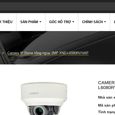
I THIỆU
SẢN PHẨM
GÓC HỖ TRỢ
CHÍNH SÁCH
Camera IP Dome hồng ngoại 2MP XND-L6080RV/VAP
CAMERA
L6080R
Nhà sản 
Mã sản p
Tình trạn