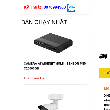
Kỹ Thuật
0978994988
-
BÁN CHẠY NHẤT
CAMERA AI WISENET MULTI - SENSOR PNM-
C20000QB
THÔ
Giá: Liên Hệ
Mô 
XN
nhữ
thí
khu