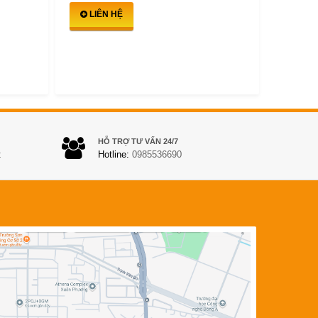
LIÊ
LIÊN HỆ
HỖ TRỢ TƯ VẤN 24/7
t
Hotline:
0985536690