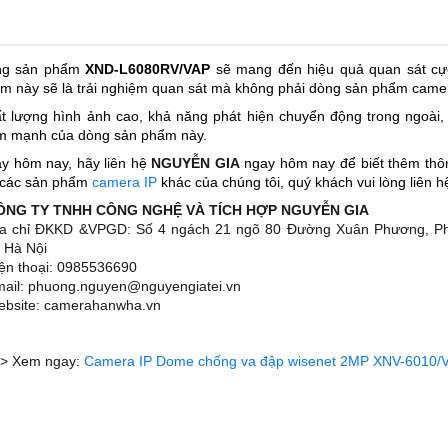
ng sản phẩm
XND-L6080RV/VAP
sẽ mang đến hiệu quả quan sát cực
m này sẽ là trải nghiệm quan sát mà không phải dòng sản phẩm came
t lượng hình ảnh cao, khả năng phát hiện chuyển động trong ngoài
m mạnh của dòng sản phẩm này.
y hôm nay, hãy liên hệ
NGUYỄN GIA
ngay hôm nay để biết thêm thô
 các sản phẩm
camera IP
khác của chúng tôi, quý khách vui lòng liên h
CÔNG TY TNHH CÔNG NGHỆ VÀ TÍCH HỢP NGUYỄN GIA
ịa chỉ ĐKKD &VPGD: Số 4 ngách 21 ngõ 80 Đường Xuân Phương, 
 Hà Nội
iện thoại: 0985536690
mail: phuong.nguyen@nguyengiatei.vn
ebsite: camerahanwha.vn
> Xem ngay:
Camera IP Dome chống va đập wisenet 2MP XNV-6010/