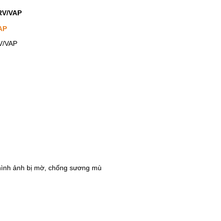
RV/VAP
AP
V/VAP
n hình ảnh bị mờ, chống sương mù