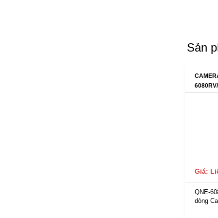
Sản p
CAMERA
6080RV
Giá: L
QNE-60
dòng Ca