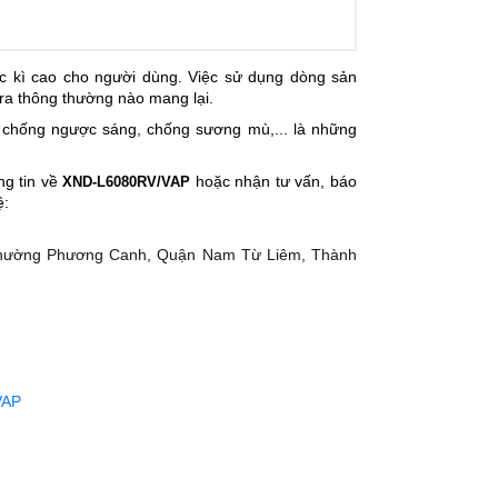
 kì cao cho người dùng. Việc sử dụng dòng sản
ra thông thường nào mang lại.
, chống ngược sáng, chống sương mù,... là những
ng tin về
hoặc nhận tư vấn, báo
XND-L6080RV/VAP
ệ:
Phường Phương Canh, Quận Nam Từ Liêm, Thành
VAP