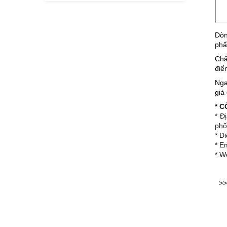
Dò
phẩ
Chấ
điể
Nga
giá
* 
* Đ
phố
* Đ
* E
* W
>>