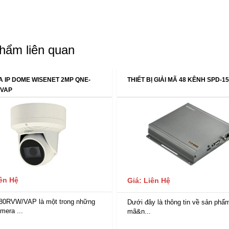
hẩm liên quan
 IP DOME WISENET 2MP QNE-
THIẾT BỊ GIẢI MÃ 48 KÊNH SPD-1
/VAP
iên Hệ
Giá: Liên Hệ
80RVW/VAP là một trong những
Dưới đây là thông tin về sản phẩm
mera ...
mã&n...