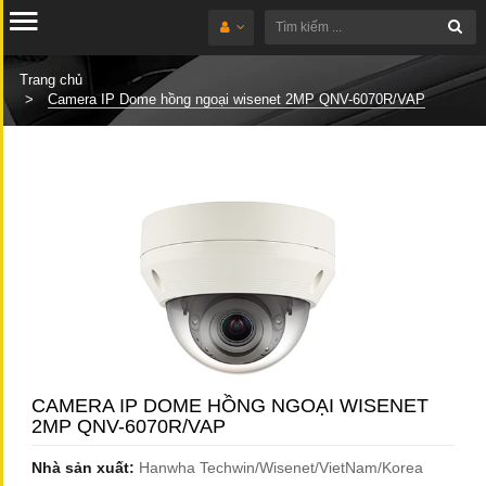
Trang chủ
Camera IP Dome hồng ngoại wisenet 2MP QNV-6070R/VAP
CAMERA IP DOME HỒNG NGOẠI WISENET
2MP QNV-6070R/VAP
Nhà sản xuất:
Hanwha Techwin/Wisenet/VietNam/Korea