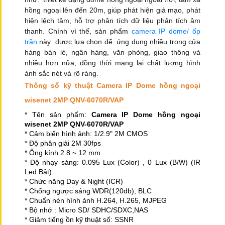
hồng ngoại lên đến 20m, giúp phát hiện giả mạo, phát
hiện lệch tâm, hỗ trợ phân tích dữ liệu phân tích âm
thanh. Chính vì thế, sản phẩm
camera IP dome/ ốp
trần
này được lựa chọn để ứng dụng nhiều trong cửa
hàng bán lẻ, ngân hàng, văn phòng, giao thông và
nhiều hơn nữa, đồng thời mang lại chất lượng hình
ảnh sắc nét và rõ ràng.
Thông số kỹ thuật Camera IP Dome hồng ngoại
wisenet 2MP QNV-6070R/VAP
* Tên sản phẩm:
Camera IP Dome hồng ngoại
wisenet 2MP QNV-6070R/VAP
* Cảm biến hình ảnh: 1/2.9" 2M CMOS
* Độ phân giải 2M 30fps
* Ống kính 2.8 ~ 12 mm
* Độ nhạy sáng: 0.095 Lux (Color) , 0 Lux (B/W) (IR
Led Bật)
* Chức năng Day & Night (ICR)
* Chống ngược sáng WDR(120db), BLC
* Chuẩn nén hình ảnh H.264, H.265, MJPEG
* Bộ nhớ : Micro SD/ SDHC/SDXC,NAS
* Giảm tiếng ồn kỹ thuật số: SSNR