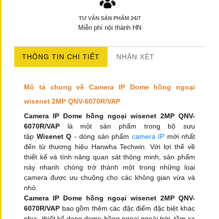
TƯ VẤN SẢN PHẨM 24/7
Miễn phí nội thành HN
THÔNG TIN CHI TIẾT
NHẬN XÉT
Mô tả chung về Camera IP Dome hồng ngoại
wisenet 2MP QNV-6070R/VAP
Camera IP Dome hồng ngoại wisenet 2MP QNV-
6070R/VAP
là một sản phẩm trong bộ sưu
tập
Wisenet Q
- dòng sản phẩm
camera IP
mới nhất
đến từ thương hiệu Hanwha Techwin. Với lợi thế về
thiết kế và tính năng quan sát thông minh, sản phẩm
này nhanh chóng trở thành một trong những loại
camera được ưu chuộng cho các không gian vừa và
nhỏ.
Camera IP Dome hồng ngoại wisenet 2MP QNV-
6070R/VAP
bao gồm thêm các đặc điểm đặc biệt khác
như:
thiết kế dạng dome hồng ngoại ngoài trời, tầm xa