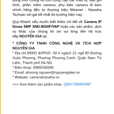
đồng thời chúng tôi còn cung cấp các thiết bị, đầu ghi
hình, phần mềm camera, phụ kiện camera đi kèm
chính hãng đến từ thương hiệu Wisenet - Hanwha
Techwin với giá tốt nhất thị trường hiện nay.
Quý Khách nếu muốn biết thêm chi tiết về
Camera IP
Dome 5MP XND-8020F/VAP
hoặc các sản phẩm, dịch
vụ khác của chúng tôi xin vui lòng liên hệ trực
tiếp
NGUYỄN GIA
tại:
* CÔNG TY TNHH CÔNG NGHỆ VÀ TÍCH HỢP
NGUYỄN GIA
* Địa chỉ ĐKKD &VPGD: Số 4 ngách 21 ngõ 80 Đường
Xuân Phương, Phường Phương Canh, Quận Nam Từ
Liêm, Thành phố Hà Nội
* Điện thoại: 0985536690
* Email: phuong.nguyen@nguyengiatei.vn
* Website: camerahanwha.vn
>>> Xem thêm sản phẩm khác:
QNV-7080R/VAP