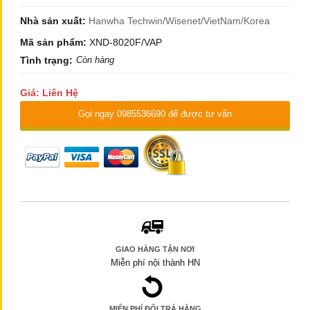
Nhà sản xuất:
Hanwha Techwin/Wisenet/VietNam/Korea
Mã sản phẩm:
XND-8020F/VAP
Tình trạng:
Còn hàng
Giá: Liên Hệ
Gọi ngay 0985536690 để được tư vấn
GIAO HÀNG TẬN NƠI
Miễn phí nội thành HN
MIẾN PHÍ ĐỔI TRẢ HÀNG