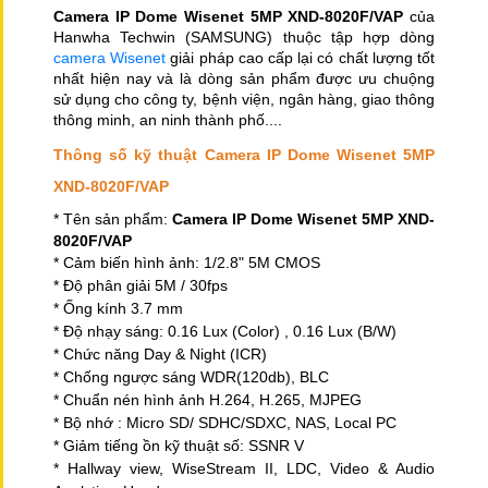
Camera IP Dome Wisenet 5MP XND-8020F/VAP
của
Hanwha Techwin (SAMSUNG) thuộc tập hợp dòng
camera Wisenet
giải pháp cao cấp lại có chất lượng tốt
nhất hiện nay và là dòng sản phẩm được ưu chuộng
sử dụng cho công ty, bệnh viện, ngân hàng, giao thông
thông minh, an ninh thành phố....
Thông số kỹ thuật Camera IP Dome Wisenet 5MP
XND-8020F/VAP
* Tên sản phẩm:
Camera IP Dome Wisenet 5MP XND-
8020F/VAP
* Cảm biến hình ảnh:
1/2.8
"
5
M CMOS
* Độ phân giải
5
M /
3
0fps
* Ống kính
3.7
mm
* Độ nhạy sáng: 0.
16
Lux (Color) , 0.16 Lux (B/W)
* Chức năng Day & Night (ICR)
* Chống ngược sáng WDR(1
2
0db), BLC
* Chuẩn nén hình ảnh H.264, H.265, MJPEG
* Bộ nhớ : Micro SD/ SDHC/SDXC, NAS, Local PC
* Giảm tiếng ồn kỹ thuật số: SSNR V
* Hallway view, WiseStream II, LDC, Video & Audio