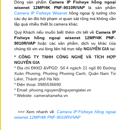
Dòng sản phẩm
Camera IP Fisheye hồng ngoại
wisenet 12MP/4K PNF-9010R/VAP
là sản phẩm
Camera IP Fisheye Wisenet
hồng ngoại lý tưởng cho
các dự án đòi hỏi phạm vi quan sát rộng mà không cần
lắp quá nhiều thiết bị camera khác.
Quý Khách nếu muốn biết thêm chi tiết về
Camera IP
Fisheye hồng ngoại wisenet 12MP/4K PNF-
9010R/VAP
hoặc các sản phẩm, dịch vụ khác của
chúng tôi xin vui lòng liên hệ trực tiếp
NGUYỄN GIA
tại:
* CÔNG TY TNHH CÔNG NGHỆ VÀ TÍCH HỢP
NGUYỄN GIA
* Địa chỉ ĐKKD &VPGD: Số 4 ngách 21 ngõ 80 Đường
Xuân Phương, Phường Phương Canh, Quận Nam Từ
Liêm, Thành phố Hà Nội
* Điện thoại: 0985536690
* Email: phuong.nguyen@nguyengiatei.vn
* Website: camerahanwha.vn
>>> Xem nhanh về:
Camera IP Fisheye hồng ngoại
wisenet 12MP/4K PNF-9010RV/VAP