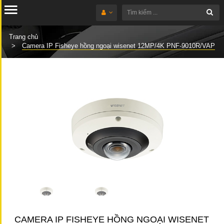
Trang chủ
Camera IP Fisheye hồng ngoại wisenet 12MP/4K PNF-9010R/VAP
CAMERA IP FISHEYE HỒNG NGOẠI WISENET