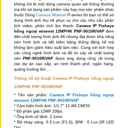
không chỉ là một dòng camera quan sát thông thường
mà khi sử dụng sản phẩm này hay mọi sản phẩm khác
thuộc Dòng
Camera Wisenet
P-series thì bạn có thể sử
dụng hình ảnh thu về phục vụ cho các nhu cầu phân
tích video, phân tích âm thanh.
Camera IP Fisheye
hồng ngoại wisenet 12MP/4K PNF-9010R/VAP
đem
đến
chất lượng hình ảnh 4K nhưng đạt được khả năng
nén hình ảnh và tiết kiệm băng thông đặng kể mà
không làm giảm hiệu suất làm việc. Cùng với tích hợp
các công nghệ hình ảnh và độ tin cậy về chất lượng
nên
PNF-9010R/VAP
được ứng dụng rộng rãi trong
các dự án cao cấp, an ninh thành phố, ngân hàng,
quảng trường lớn….
Thông số kỹ thuật Camera IP Fisheye hồng ngoại
12MP/4K PNF-9010R/VAP
* Tên sản phẩm:
Camera IP Fisheye hồng ngoại
wisenet 12MP/4K PNF-9010R/VAP
* Cảm biến hình ảnh: 1/1.7" 12.4M CMOS
* Độ phân giải 12MP 20fps
* Ống kính cố định: 2.1mm
* Độ nhạy sáng: 0.3 Lux (F1.6), B/W : 0 Lux (IR LED
On)