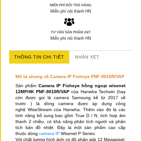
MIẾN PHÍ ĐỔI TRẢ HÀNG
Miễn phí nội thành HN
TƯ VẤN SẢN PHẨM 24/7
Miễn phí nội thành HN
THÔNG TIN CHI TIẾT
NHẬN XÉT
Mô tả chung về Camera IP Fisheye PNF-9010R/VAP
Sản phẩm
Camera IP Fisheye hồng ngoại wisenet
12MP/4K PNF-9010R/VAP
của Hanwha Techwin (hay
còn được gọi là camera Samsung kể từ 2017 về
trước ) là dòng camera được áp dụng công
nghệ WiseStream của Hanwha. Thêm vào đó là các
tính năng bổ sung bao gồm True D / N, tích hợp âm
thanh 2 chiều, có khả năng phân tích người và phân
tích bản đồ nhiệt. Đây là một sản phẩm cao cấp
thuộc dòng
camera IP
Wisenet P Series.
Với chất lượng hình ảnh có độ phân giải 12 Megapixel,