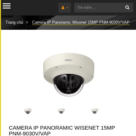
Trang chủ
Camera IP Panoramic Wisenet 15MP PNM-9030V/VAP
CAMERA IP PANORAMIC WISENET 15MP
PNM-9030V/VAP