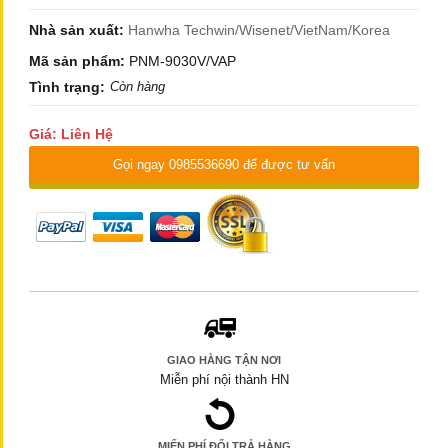
Nhà sản xuất:
Hanwha Techwin/Wisenet/VietNam/Korea
Mã sản phẩm:
PNM-9030V/VAP
Tình trạng:
Còn hàng
Giá: Liên Hệ
Gọi ngay 0985536690 để được tư vấn
GIAO HÀNG TẬN NƠI
Miễn phí nội thành HN
MIẾN PHÍ ĐỔI TRẢ HÀNG