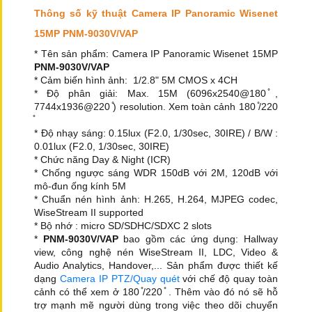
Thông số kỹ thuật Camera IP Panoramic Wisenet
15MP PNM-9030V/VAP
* Tên sản phẩm: Camera IP Panoramic Wisenet 15MP
PNM-9030V/VAP
* Cảm biến hình ảnh: 1/2.8" 5M CMOS x 4CH
* Độ phân giải: Max. 15M (6096x2540@180 ̊,
7744x1936@220 ̊) resolution. Xem toàn cảnh 180 ̊/220
̊
* Độ nhạy sáng: 0.15lux (F2.0, 1/30sec, 30IRE) / B/W :
0.01lux (F2.0, 1/30sec, 30IRE)
* Chức năng Day & Night (ICR)
* Chống ngược sáng WDR 150dB với 2M, 120dB với
mô-đun ống kính 5M
* Chuẩn nén hình ảnh: H.265, H.264, MJPEG codec,
WiseStream II supported
* Bộ nhớ : micro SD/SDHC/SDXC 2 slots
*
PNM-9030V/VAP
bao gồm các ứng dụng: Hallway
view, công nghệ nén WiseStream II, LDC, Video &
Audio Analytics, Handover,... Sản phẩm được thiết kế
dạng
Camera IP PTZ/Quay quét
với chế độ quay toàn
cảnh có thể xem ở 180 ̊/220 ̊ . Thêm vào đó nó sẽ hỗ
trợ mạnh mẽ người dùng trong việc theo dõi chuyển