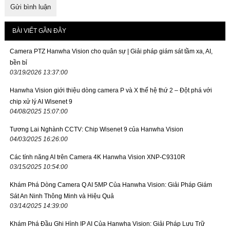
BÀI VIẾT GẦN ĐÂY
Camera PTZ Hanwha Vision cho quân sự | Giải pháp giám sát tầm xa, AI,
bền bỉ
03/19/2026 13:37:00
Hanwha Vision giới thiệu dòng camera P và X thế hệ thứ 2 – Đột phá với
chip xử lý AI Wisenet 9
04/08/2025 15:07:00
Tương Lai Nghành CCTV: Chip Wisenet 9 của Hanwha Vision
04/03/2025 16:26:00
Các tính năng AI trên Camera 4K Hanwha Vision XNP-C9310R
03/15/2025 10:54:00
Khám Phá Dòng Camera Q AI 5MP Của Hanwha Vision: Giải Pháp Giám
Sát An Ninh Thông Minh và Hiệu Quả
03/14/2025 14:39:00
Khám Phá Đầu Ghi Hình IP AI Của Hanwha Vision: Giải Pháp Lưu Trữ