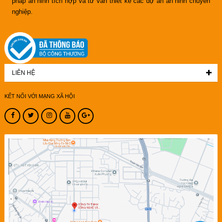
pháp an ninh tích hợp và tư vấn thiết kế các dự án an ninh chuyên
nghiệp.
LIÊN HỆ
KẾT NỐI VỚI MẠNG XÃ HỘI