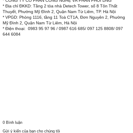
* CÔNG TY CỔ PHẦN CÔNG NGHỆ VÀ PHÂN PHỐI DNG
* Địa chỉ ĐKKD: Tầng 2 tòa nhà Detech Tower, số 8 Tôn Thất
Thuyết, Phường Mỹ Đình 2, Quận Nam Từ Liêm, TP. Hà Nội
* VPGD: Phòng 1116, tầng 11 Toà CT1A, Đơn Nguyên 2, Phường
Mỹ Đình 2, Quận Nam Từ Liêm, Hà Nội
* Điện thoại: 0983 95 97 96 / 0987 616 685/ 097 125 8808/ 097
644 6084
0 Bình luận
Gửi ý kiến của bạn cho chúng tôi