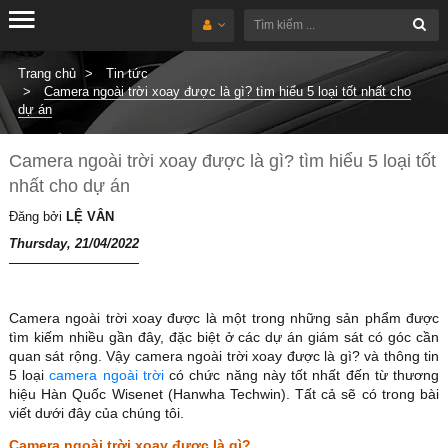
Trang chủ
Tin tức
Camera ngoài trời xoay được là gì? tìm hiểu 5 loại tốt nhất cho
dự án
Camera ngoài trời xoay được là gì? tìm hiểu 5 loại tốt
nhất cho dự án
Đăng bởi
LỆ VÂN
Thursday, 21/04/2022
Camera ngoài trời xoay được là một trong những sản phẩm được
tìm kiếm nhiều gần đây, đặc biệt ở các dự án giám sát có góc cần
quan sát rộng. Vậy camera ngoài trời xoay được là gì? và thông tin
5 loại
camera ngoài trời
có chức năng này tốt nhất đến từ thương
hiệu Hàn Quốc Wisenet (Hanwha Techwin). Tất cả sẽ có trong bài
viết dưới đây của chúng tôi.
Camera ngoài trời xoay được là gì?