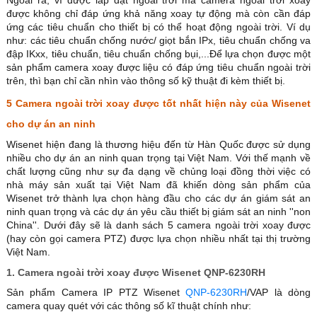
được không chỉ đáp ứng khả năng xoay tự động mà còn cần đáp
ứng các tiêu chuẩn cho thiết bị có thể hoạt động ngoài trời. Ví dụ
như: các tiêu chuẩn chống nước/ giọt bắn IPx, tiêu chuẩn chống va
đập IKxx, tiêu chuẩn, tiêu chuẩn chống bụi,...Để lựa chọn được một
sản phẩm camera xoay được liệu có đáp ứng tiêu chuẩn ngoài trời
trên, thì bạn chỉ cần nhìn vào thông số kỹ thuật đi kèm thiết bị.
5 Camera ngoài trời xoay được tốt nhất hiện này của Wisenet
cho dự án an ninh
Wisenet hiện đang là thương hiệu đến từ Hàn Quốc được sử dụng
nhiều cho dự án an ninh quan trọng tại Việt Nam. Với thế mạnh về
chất lượng cũng như sự đa dạng về chủng loại đồng thời việc có
nhà máy sản xuất tại Việt Nam đã khiến dòng sản phẩm của
Wisenet trở thành lựa chọn hàng đầu cho các dự án giám sát an
ninh quan trọng và các dự án yêu cầu thiết bị giám sát an ninh ''non
China''. Dưới đây sẽ là danh sách 5 camera ngoài trời xoay được
(hay còn gọi camera PTZ) được lựa chọn nhiều nhất tại thị trường
Việt Nam.
1. Camera ngoài trời xoay được Wisenet QNP-6230RH
Sản phẩm Camera IP PTZ Wisenet
QNP-6230RH
/VAP là dòng
camera quay quét với các thông số kĩ thuật chính như: