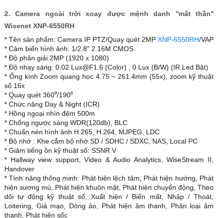
2. Camera ngoài trời xoay được mệnh danh ''mắt thần''
Wisenet XNP-6550RH
* Tên sản phẩm: Camera IP PTZ/Quay quét 2MP
XNP-6550RH
/VAP
* Cảm biến hình ảnh: 1/2.8" 2.16M CMOS
* Độ phân giải 2MP (1920 x 1080)
* Độ nhạy sáng: 0.02 Lux@F1.6 (Color) , 0 Lux (B/W) (IR Led Bật)
* Ống kính Zoom quang học 4.75 ~ 261.4mm (55x), zoom kỹ thuật
số 16x
* Quay quét 360⁰/190⁰
* Chức năng Day & Night (ICR)
* Hồng ngoại nhìn đêm 500m
* Chống ngược sáng WDR(120db), BLC
* Chuẩn nén hình ảnh H.265, H.264, MJPEG, LDC
* Bộ nhớ : Khe cắm bộ nhớ SD / SDHC / SDXC, NAS, Local PC
* Giảm tiếng ồn kỹ thuật số: SSNR V
* Hallway view support, Video & Audio Analytics, WiseStream II,
Handover
* Tính năng thông minh: Phát hiện lệch tâm, Phát hiện hướng, Phát
hiện sương mù, Phát hiện khuôn mặt, Phát hiện chuyển động, Theo
dõi tự động kỹ thuật số, Xuất hiện / Biến mất, Nhập / Thoát,
Loitering, Giả mạo, Dòng ảo, Phát hiện âm thanh, Phân loại âm
thanh, Phát hiện sốc