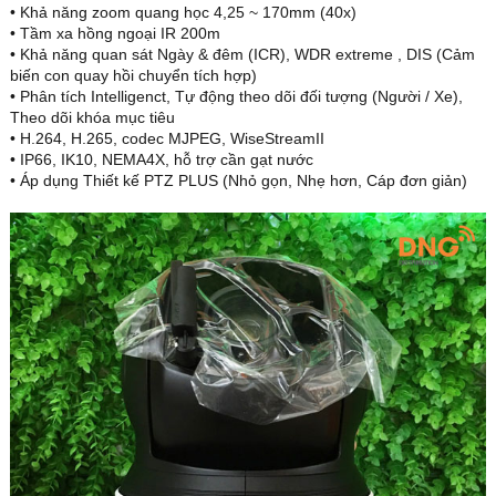
• Khả năng zoom quang học 4,25 ~ 170mm (40x)
• Tầm xa hồng ngoại IR 200m
• Khả năng quan sát Ngày & đêm (ICR), WDR extreme , DIS (Cảm
biến con quay hồi chuyển tích hợp)
• Phân tích Intelligenct, Tự động theo dõi đối tượng (Người / Xe),
Theo dõi khóa mục tiêu
• H.264, H.265, codec MJPEG, WiseStreamII
• IP66, IK10, NEMA4X, hỗ trợ cần gạt nước
• Áp dụng Thiết kế PTZ PLUS (Nhỏ gọn, Nhẹ hơn, Cáp đơn giản)