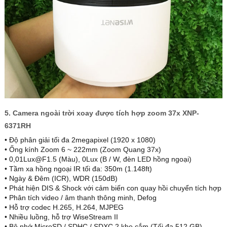
5. Camera ngoài trời xoay được tích hợp zoom 37x XNP-
6371RH
• Độ phân giải tối đa 2megapixel (1920 x 1080)
• Ống kính Zoom 6 ~ 222mm (Zoom Quang 37x)
• 0,01Lux@F1.5 (Màu), 0Lux (B / W, đèn LED hồng ngoại)
• Tầm xa hồng ngoại IR tối đa: 350m (1.148ft)
• Ngày & Đêm (ICR), WDR (150dB)
• Phát hiện DIS & Shock với cảm biến con quay hồi chuyển tích hợp
• Phân tích video / âm thanh thông minh, Defog
• Hỗ trợ codec H.265, H.264, MJPEG
• Nhiều luồng, hỗ trợ WiseStream II
• Bộ nhớ MicroSD / SDHC / SDXC 2 khe cắm (Tối đa 512 GB)