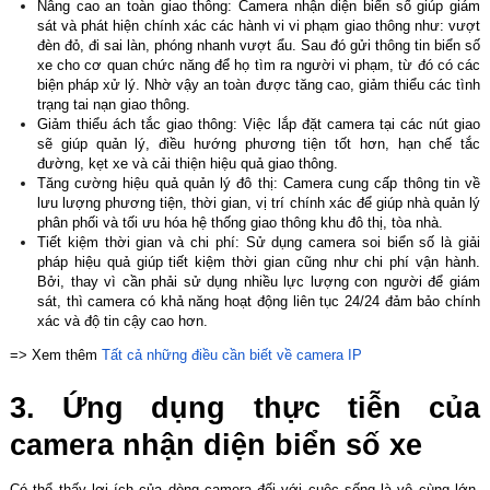
Nâng cao an toàn giao thông: Camera nhận diện biển số giúp giám
sát và phát hiện chính xác các hành vi vi phạm giao thông như: vượt
đèn đỏ, đi sai làn, phóng nhanh vượt ẩu. Sau đó gửi thông tin biển số
xe cho cơ quan chức năng để họ tìm ra người vi phạm, từ đó có các
biện pháp xử lý. Nhờ vậy an toàn được tăng cao, giảm thiểu các tình
trạng tai nạn giao thông.
Giảm thiểu ách tắc giao thông: Việc lắp đặt camera tại các nút giao
sẽ giúp quản lý, điều hướng phương tiện tốt hơn, hạn chế tắc
đường, kẹt xe và cải thiện hiệu quả giao thông.
Tăng cường hiệu quả quản lý đô thị: Camera cung cấp thông tin về
lưu lượng phương tiện, thời gian, vị trí chính xác để giúp nhà quản lý
phân phối và tối ưu hóa hệ thống giao thông khu đô thị, tòa nhà.
Tiết kiệm thời gian và chi phí: Sử dụng camera soi biển số là giải
pháp hiệu quả giúp tiết kiệm thời gian cũng như chi phí vận hành.
Bởi, thay vì cần phải sử dụng nhiều lực lượng con người để giám
sát, thì camera có khả năng hoạt động liên tục 24/24 đảm bảo chính
xác và độ tin cậy cao hơn.
=> Xem thêm
Tất cả những điều cần biết về camera IP
3. Ứng dụng thực tiễn của
camera nhận diện biển số xe
Có thể thấy lợi ích của dòng camera đối với cuộc sống là vô cùng lớn.