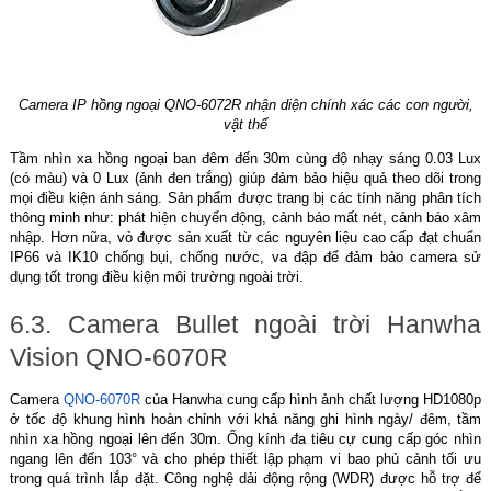
Camera IP hồng ngoại QNO-6072R nhận diện chính xác các con người,
vật thể
Tầm nhìn xa hồng ngoại ban đêm đến 30m cùng độ nhạy sáng 0.03 Lux
(có màu) và 0 Lux (ảnh đen trắng) giúp đảm bảo hiệu quả theo dõi trong
mọi điều kiện ánh sáng. Sản phẩm được trang bị các tính năng phân tích
thông minh như: phát hiện chuyển động, cảnh báo mất nét, cảnh báo xâm
nhập. Hơn nữa, vỏ được sản xuất từ các nguyên liệu cao cấp đạt chuẩn
IP66 và IK10 chống bụi, chống nước, va đập để đảm bảo camera sử
dụng tốt trong điều kiện môi trường ngoài trời.
6.3. Camera Bullet ngoài trời Hanwha
Vision QNO-6070R
Camera
QNO-6070R
của Hanwha cung cấp hình ảnh chất lượng HD1080p
ở tốc độ khung hình hoàn chỉnh với khả năng ghi hình ngày/ đêm, tầm
nhìn xa hồng ngoại lên đến 30m. Ống kính đa tiêu cự cung cấp góc nhìn
ngang lên đến 103° và cho phép thiết lập phạm vi bao phủ cảnh tối ưu
trong quá trình lắp đặt. Công nghệ dải động rộng (WDR) được hỗ trợ để