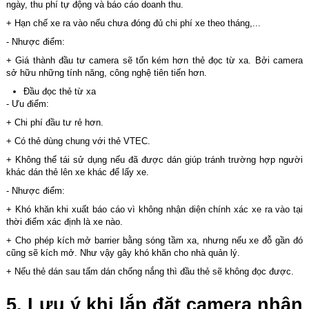
ngày, thu phí tự động và báo cáo doanh thu.
+ Hạn chế xe ra vào nếu chưa đóng đủ chi phí xe theo tháng,...
- Nhược điểm:
+ Giá thành đầu tư camera sẽ tốn kém hơn thẻ đọc từ xa. Bởi camera
sở hữu những tính năng, công nghệ tiên tiến hơn.
Đầu đọc thẻ từ xa
- Ưu điểm:
+ Chi phí đầu tư rẻ hơn.
+ Có thẻ dùng chung với thẻ VTEC.
+ Không thể tái sử dụng nếu đã được dán giúp tránh trường hợp người
khác dán thẻ lên xe khác để lấy xe.
- Nhược điểm:
+ Khó khăn khi xuất báo cáo vì không nhận diện chính xác xe ra vào tại
thời điểm xác định là xe nào.
+ Cho phép kích mở barrier bằng sóng tầm xa, nhưng nếu xe đỗ gần đó
cũng sẽ kích mở. Như vậy gây khó khăn cho nhà quản lý.
+ Nếu thẻ dán sau tấm dán chống nắng thì đầu thẻ sẽ không đọc được.
5. Lưu ý khi lắp đặt camera nhận