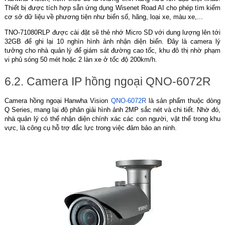
Thiết bị được tích hợp sẵn ứng dụng Wisenet Road AI cho phép tìm kiếm
cơ sở dữ liệu về phương tiện như biển số, hãng, loại xe, màu xe,...
TNO-71080RLP được cài đặt sẽ thẻ nhớ Micro SD với dung lượng lên tới
32GB để ghi lại 10 nghìn hình ảnh nhận diện biển. Đây là camera lý
tưởng cho nhà quản lý để giám sát đường cao tốc, khu đô thị nhờ phạm
vi phủ sóng 50 mét hoặc 2 làn xe ở tốc độ 200km/h.
6.2. Camera IP hồng ngoại QNO-6072R
Camera hồng ngoại Hanwha Vision
QNO-6072R
là sản phẩm thuộc dòng
Q Series, mang lại độ phân giải hình ảnh 2MP sắc nét và chi tiết. Nhờ đó,
nhà quản lý có thể nhận diện chính xác các con người, vật thể trong khu
vực, là công cụ hỗ trợ đắc lực trong việc đảm bảo an ninh.