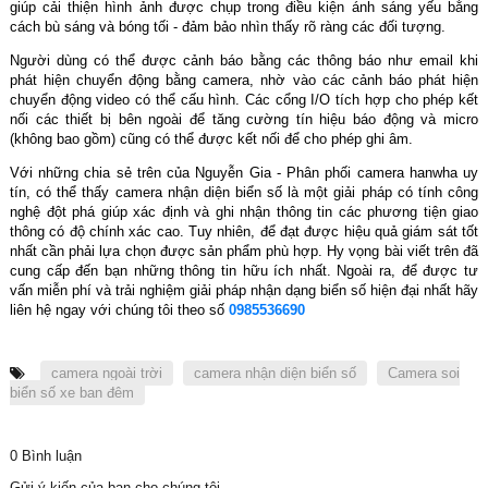
giúp cải thiện hình ảnh được chụp trong điều kiện ánh sáng yếu bằng
cách bù sáng và bóng tối - đảm bảo nhìn thấy rõ ràng các đối tượng.
Người dùng có thể được cảnh báo bằng các thông báo như email khi
phát hiện chuyển động bằng camera, nhờ vào các cảnh báo phát hiện
chuyển động video có thể cấu hình. Các cổng I/O tích hợp cho phép kết
nối các thiết bị bên ngoài để tăng cường tín hiệu báo động và micro
(không bao gồm) cũng có thể được kết nối để cho phép ghi âm.
Với những chia sẻ trên của Nguyễn Gia
- Phân phối camera hanwha uy
tín, có thể thấy camera nhận diện biển số là một giải pháp có tính công
nghệ đột phá giúp xác định và ghi nhận thông tin các phương tiện giao
thông có độ chính xác cao. Tuy nhiên, để đạt được hiệu quả giám sát tốt
nhất cần phải lựa chọn được sản phẩm phù hợp. Hy vọng bài viết trên đã
cung cấp đến bạn những thông tin hữu ích nhất. Ngoài ra, để được tư
vấn miễn phí và trải nghiệm giải pháp nhận dạng biển số hiện đại nhất hãy
liên hệ ngay với chúng tôi theo số
0985536690
camera ngoài trời
camera nhận diện biển số
Camera soi
biển số xe ban đêm
0 Bình luận
Gửi ý kiến của bạn cho chúng tôi