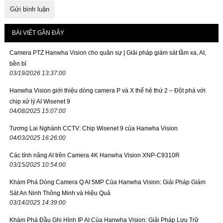
BÀI VIẾT GẦN ĐÂY
Camera PTZ Hanwha Vision cho quân sự | Giải pháp giám sát tầm xa, AI,
bền bỉ
03/19/2026 13:37:00
Hanwha Vision giới thiệu dòng camera P và X thế hệ thứ 2 – Đột phá với
chip xử lý AI Wisenet 9
04/08/2025 15:07:00
Tương Lai Nghành CCTV: Chip Wisenet 9 của Hanwha Vision
04/03/2025 16:26:00
Các tính năng AI trên Camera 4K Hanwha Vision XNP-C9310R
03/15/2025 10:54:00
Khám Phá Dòng Camera Q AI 5MP Của Hanwha Vision: Giải Pháp Giám
Sát An Ninh Thông Minh và Hiệu Quả
03/14/2025 14:39:00
Khám Phá Đầu Ghi Hình IP AI Của Hanwha Vision: Giải Pháp Lưu Trữ