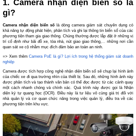
1. Camera nhận diện biển số là
gì?
Camera nhận diện biển số
là dòng camera giám sát chuyên dụng có
khả năng tự động phát hiện, phân tích và ghi lại thông tin biển số của các
phương tiện tham gia giao thông. Chúng thường được lắp đặt ở những vị
trí cố định như bãi đỗ xe, tòa nhà, nút giao giao thông,... những nơi cần
quan sát xe cộ nhằm mục đích đảm bảo an toàn an ninh.
=> Xem thêm
Camera PoE là gì? Lợi ích trong hệ thống giám sát doanh
nghiệp
Camera được tích hợp công nghệ nhận diện biển số sẽ chụp lại hình ảnh
của chiếc xe đi qua trường nhìn của thiết bị. Sau đó, những hình ảnh này
được phân tích và tạo thành văn bản có thể đọc được từ các cảnh quay
một cách nhanh chóng và chính xác. Quá trình này được gọi là Nhận
diện ký tự quang học (OCR). Điều này là tư liệu vô cùng giá trị đối với
nhà quản lý và cơ quan chức năng trong việc quản lý, điều tra về các
phương tiện trên khu vực.