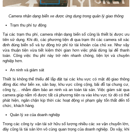
Camera nhận dạng biển xe được ứng dụng trong quản lý giao thông
Trạm thu phí tự động
Tại các trạm thu phí, camera nhận dạng biển số cũng là thiết bị được ưu
tiên sử dụng. Khi đó, các phương tiện đi qua trạm thì các camera sẽ xác
định đúng biển số và tự động trừ phí từ tài khoản của chủ xe. Như vậy
vừa thuận tiện vừa tiết kiệm thời gian hơn việc phải dừng lại để thanh
toán. Công việc thu phí này trở nên nhanh chóng, tiện lợi và chuyên
nghiệp hơn.
An ninh và giám sát
Thiết bị không thể thiếu để lắp đặt tại các khu vực có mật độ giao thông
đông đúc như bến xe, sân bay, khu vực công cộng, bãi đỗ tại chung cư,
công ty,... nhằm đảm bảo an ninh và an toàn tài sản. Việc giám sát qua
camera giúp nắm rõ được tất cả phương tiện ra vào khu vực từ đó có thể
phát hiện, ngăn chặn kịp thời các hoạt động vi phạm gây tổn thất đến tổ
chức, khách hàng.
Quản lý xe của doanh nghiệp
Trong các công ty vận tải sở hữu số lượng nhiều các xe vận chuyển lớn,
đây cũng là tài sản lớn vô cùng quan trọng của doanh nghiệp. Do vậy, khi