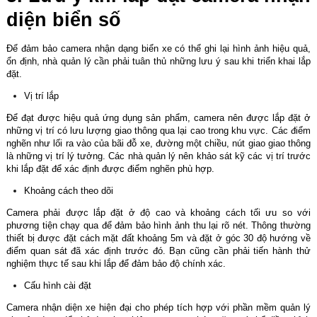
diện biển số
Để đảm bảo camera nhận dạng biển xe có thể ghi lại hình ảnh hiệu quả,
ổn định, nhà quản lý cần phải tuân thủ những lưu ý sau khi triển khai lắp
đặt.
Vị trí lắp
Để đạt được hiệu quả ứng dụng sản phẩm, camera nên được lắp đặt ở
những vị trí có lưu lượng giao thông qua lại cao trong khu vực. Các điểm
nghẽn như lối ra vào của bãi đỗ xe, đường một chiều, nút giao giao thông
là những vị trí lý tưởng. Các nhà quản lý nên khảo sát kỹ các vị trí trước
khi lắp đặt để xác định được điểm nghẽn phù hợp.
Khoảng cách theo dõi
Camera phải được lắp đặt ở độ cao và khoảng cách tối ưu so với
phương tiện chạy qua để đảm bảo hình ảnh thu lại rõ nét. Thông thường
thiết bị được đặt cách mặt đất khoảng 5m và đặt ở góc 30 độ hướng về
điểm quan sát đã xác định trước đó. Bạn cũng cần phải tiến hành thử
nghiệm thực tế sau khi lắp để đảm bảo độ chính xác.
Cấu hình cài đặt
Camera nhận diện xe hiện đại cho phép tích hợp với phần mềm quản lý