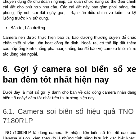
chuyên dụng để chủ doanh nghiệp, cơ quan chức năng có thể điều chỉnh
cài đặt cho phù hợp nhu cầu. Các cài đặt này bao gồm phơi sáng, thu
phóng, lấy nét, cài đặt ngày giờ,... Bạn cần điều chỉnh và kiểm tra kỹ
lưỡng trước khi sử dụng.
Bảo trì, bảo dưỡng
Camera nên được thực hiện bảo trì, bảo dưỡng thường xuyên để chắc
chắn thiết bị vẫn luôn hoạt động ổn định. Ngoài ra, có thể lắp đặt thêm
các nắp ống kính chống phá hoại, chống bụi để bảo vệ camera khỏi rủi ro
tác động bên ngoài.
6. Gợi ý camera soi biển số xe
ban đêm tốt nhất hiện nay
Dưới đây là một số gợi ý dành cho bạn về các dòng camera nhận dạng
biển số ngày/ đêm tốt nhất trên thị trường hiện nay.
6.1. Camera soi biển số hiệu quả TNO-
7180RLP
TNO-71080RLP là dòng camera IP nhận diện biển số tốc độ cao của
Hanwha Vision, kèm theo đó là những tính năng hữu ích đặc biệt khác.