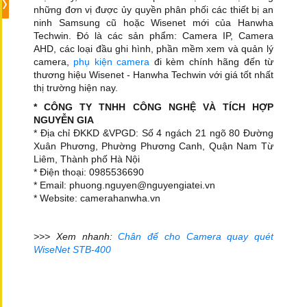
những đơn vị được ủy quyền phân phối các thiết bị an
ninh Samsung cũ hoặc Wisenet mới của Hanwha
Techwin. Đó là các sản phẩm: Camera IP, Camera
AHD, các loại đầu ghi hình, phần mềm xem và quản lý
camera,
phụ kiện camera
đi kèm chính hãng đến từ
thương hiệu Wisenet - Hanwha Techwin với giá tốt nhất
thị trường hiện nay.
* CÔNG TY TNHH CÔNG NGHỆ VÀ TÍCH HỢP
NGUYỄN GIA
* Địa chỉ ĐKKD &VPGD: Số 4 ngách 21 ngõ 80 Đường
Xuân Phương, Phường Phương Canh, Quận Nam Từ
Liêm, Thành phố Hà Nội
* Điện thoại: 0985536690
* Email: phuong.nguyen@nguyengiatei.vn
* Website: camerahanwha.vn
>>> Xem nhanh:
Chân đế cho Camera quay quét
WiseNet STB-400