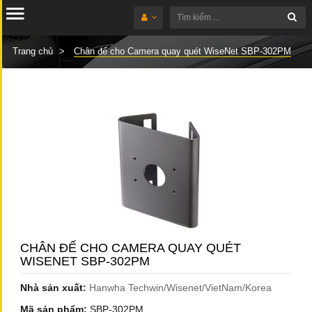
Trang chủ
Chân đế cho Camera quay quét WiseNet SBP-302PM
CHÂN ĐẾ CHO CAMERA QUAY QUÉT
WISENET SBP-302PM
Nhà sản xuất:
Hanwha Techwin/Wisenet/VietNam/Korea
Mã sản phẩm:
SBP-302PM