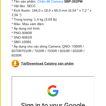
* Tên sản phẩm:
Chân đế Camera
SBP-302PM
* Vật liệu: SECC
* Kích thước: 166,0 x 18,0 x 65,0 mm (6,54 ″ x 7,2 ″ x
2,56 ″)
* Trọng lượng: 1,4 kg (3,09 lb)
* Màu: Màu xám đậm
* Áp dụng mô hình:
* PNO-9080R
* SNO-8081R
* SBO-100B1
* Áp dụng cho các dòng Camera: QNO- 7080R /
6070R7010R / 7020R / 7030R / 6010R / 6020R /
6030R
Tải/Download Catalog sản phẩm