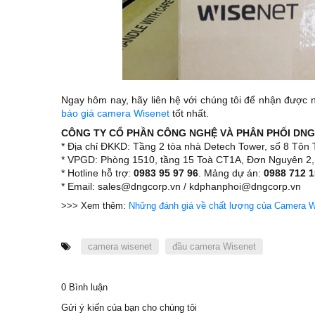
Ngay hôm nay, hãy liên hệ với chúng tôi để nhận được 
báo giá camera Wisenet
tốt nhất.
CÔNG TY CỔ PHẦN CÔNG NGHỆ VÀ PHÂN PHỐI DNG
* Địa chỉ ĐKKD: Tầng 2 tòa nhà Detech Tower, số 8 Tô
* VPGD: Phòng 1510, tầng 15 Toà CT1A, Đơn Nguyên 2
* Hotline hỗ trợ:
0983 95 97 96
. Mảng dự án:
0988 712 1
* Email: sales@dngcorp.vn / kdphanphoi@dngcorp.vn
>>> Xem thêm:
Những đánh giá về chất lượng của Camera W
camera wisenet
đầu camera Wisenet
0 Bình luận
Gửi ý kiến của bạn cho chúng tôi