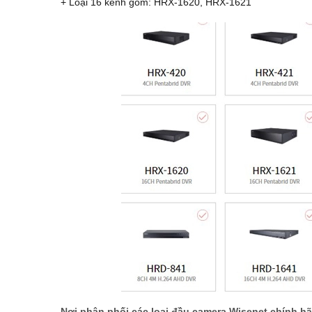
+ Loại 16 kênh gồm: HRX-1620, HRX-1621
Nơi phân phối các loại đầu camera Wisenet chính h