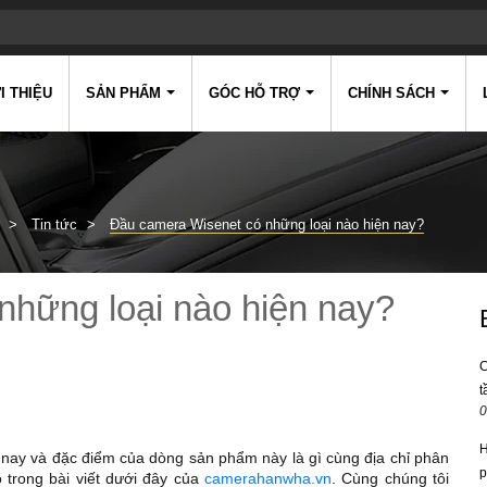
I THIỆU
SẢN PHẨM
GÓC HỖ TRỢ
CHÍNH SÁCH
Tin tức
Đầu camera Wisenet có những loại nào hiện nay?
những loại nào hiện nay?
C
t
0
H
nay và đặc điểm của dòng sản phẩm này là gì cùng địa chỉ phân
p
ó trong bài viết dưới đây của
camerahanwha.vn
. Cùng chúng tôi