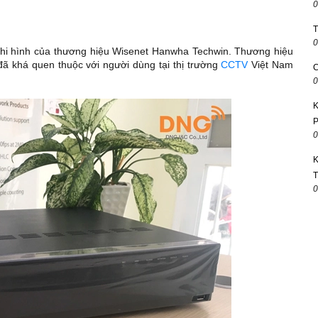
0
T
0
ghi hình của thương hiệu Wisenet Hanwha Techwin. Thương hiệu
đã khá quen thuộc với người dùng tại thị trường
CCTV
Việt Nam
C
0
K
P
0
K
T
0