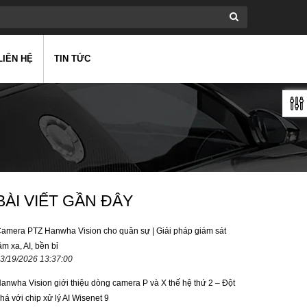
LIÊN HỆ
TIN TỨC
BÀI VIẾT GẦN ĐÂY
amera PTZ Hanwha Vision cho quân sự | Giải pháp giám sát
ầm xa, AI, bền bỉ
3/19/2026 13:37:00
anwha Vision giới thiệu dòng camera P và X thế hệ thứ 2 – Đột
há với chip xử lý AI Wisenet 9