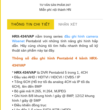
TƯ VẤN SẢN PHẨM 24/7
Miễn phí nội thành HN
THÔNG TIN CHI TIẾT
NHẬN XÉT
HRX-434/VAP
nằm trong series
đầu ghi hình camera
Wisenet
Pentabrid với những tính năng ghi hình hấp
dẫn. Hãy cùng chúng tôi tìm hiểu nhanh thông số kỹ
thuật sản phẩm này tại đây.
Thông số đầu ghi hình Pentabrid 4 kênh HRX-
434/VAP
*
HRX-434/VAP
là DVR Pentabrid 5 trong 1, 4CH
• Đầu vào AHD / HDTVI / HDCVI / CVBS / IP
• Tổng 6CH (Hỗ trợ tối đa analog 4CH và IP tối đa
6CH), lên đến 8MP
• Bộ giải mã H.265, H.264, MJPEG
• Ghi hình 8/8 khung hình / giây @ 8MP, 12/12 khung
hình / giây @ 5MP
• Điều khiển đồng trục
• Lên đến 1 ổ cứng SATA (6TB / HDD)