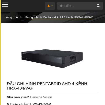
Trang chủ
Đầu ghi hình Pentabrid AHD 4 kênh HRX-434/VAP
ĐẦU GHI HÌNH PENTABRID AHD 4 KÊNH
HRX-434/VAP
Nhà sản xuất:
Hanwha Vision
Mã sản phẩm:
HRX-434/VAP