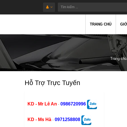
TRANG CHỦ
GIỚ
Trang chủ
Hỗ Trợ Trực Tuyến
KD - Mr Lê An
0986720996
-
KD - Ms Hà
0971258808
-