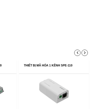
50
THIẾT BỊ MÃ HÓA 1 KÊNH SPE-110
THIẾT B