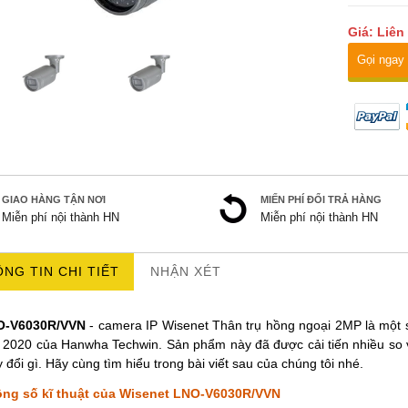
Giá: Liên
Gọi ngay
GIAO HÀNG TẬN NƠI
MIẾN PHÍ ĐỔI TRẢ HÀNG
Miễn phí nội thành HN
Miễn phí nội thành HN
NG TIN CHI TIẾT
NHẬN XÉT
O-V6030R/VVN
- camera IP Wisenet Thân trụ hồng ngoại 2MP là một 
 2020 của Hanwha Techwin. Sản phẩm này đã được cải tiến nhiều so
y đổi gì. Hãy cùng tìm hiểu trong bài viết sau của chúng tôi nhé.
ng số kĩ thuật của Wisenet LNO-V6030R/VVN