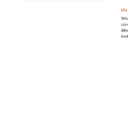
Ưu 
Wis
cùn
đến
trì