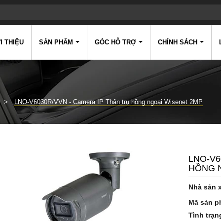
I THIỆU
SẢN PHẨM
GÓC HỖ TRỢ
CHÍNH SÁCH
LNO-V6030R/VVN - Camera IP Thân trụ hồng ngoại Wisenet 2MP
LNO-V6
HỒNG 
Nhà sản 
Mã sản p
Tình trạn