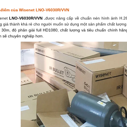
điểm của Wisenet LNO-V6030R/VVN
enet
LNO-V6030R/VVN
.
được nâng cấp về chuẩn nén hình ảnh H.265
g giá thành khá rẻ cho người muốn sử dụng một sản phẩm chất lượng 
 30m, độ phân giải full HD1080, chất lượng và tiêu chuẩn chính hãng
nh sẽ chuyên nghiệp hơn.