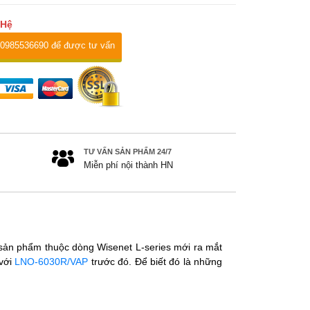
 Hệ
 0985536690 để được tư vấn
TƯ VẤN SẢN PHẨM 24/7
Miễn phí nội thành HN
sản phẩm thuộc dòng Wisenet L-series mới ra mắt
 với
LNO-6030R/VAP
trước đó. Để biết đó là những