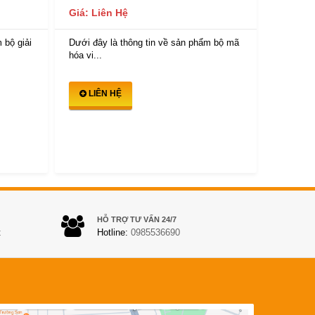
Giá: Li
Giá: Liên Hệ
Dưới đây
 bộ giải
Dưới đây là thông tin về sản phẩm bộ mã
hóa vi...
hóa vi...
LIÊ
LIÊN HỆ
HỖ TRỢ TƯ VẤN 24/7
t
Hotline:
0985536690