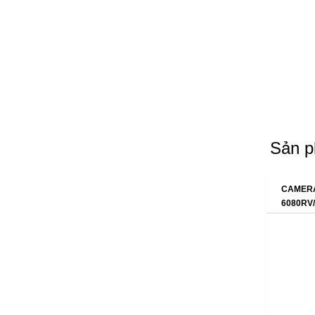
Sản p
CAMERA
6080RV