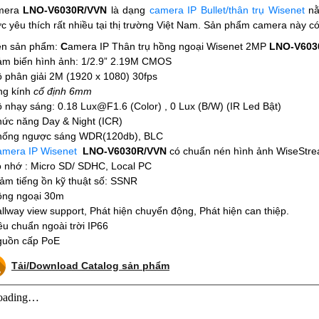
mera
LNO-V6030R/VVN
là dạng
camera IP Bullet/thân trụ Wisenet
nằ
c yêu thích rất nhiều tại thị trường Việt Nam. Sản phẩm camera này có 
ên sản phẩm:
C
amera IP Thân trụ hồng ngoại Wisenet 2MP
LNO-V603
ảm biến hình ảnh: 1/2.9
” 2.19M
CMOS
ộ phân giải 2M (1920 x 1080) 30fps
ng kính
cố định
6
mm
ộ nhạy sáng: 0.
18
Lux@F1.6 (Color) , 0 Lux (B/W) (IR Led Bật)
hức năng Day & Night (ICR)
hống ngược sáng WDR(120db), BLC
amera IP Wisenet
LNO-V6030R/VVN
có c
huẩn nén hình ảnh
WiseStre
ộ nhớ :
M
i
c
ro SD/ SDHC,
Local PC
iảm tiếng ồn kỹ thuật số: SSNR
ồng ngoại 30m
allway view support
, Phát hiện chuyển động, Phát hiện can thiệp.
iêu chuẩn ngoài trời IP66
guồn cấp PoE
Tải/Download Catalog sản phẩm