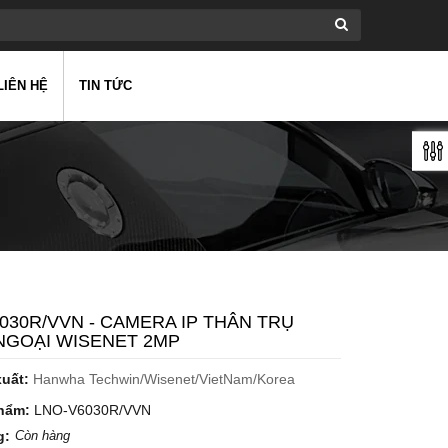
LIÊN HỆ
TIN TỨC
030R/VVN - CAMERA IP THÂN TRỤ
NGOẠI WISENET 2MP
xuất:
Hanwha Techwin/Wisenet/VietNam/Korea
hẩm:
LNO-V6030R/VVN
g:
Còn hàng