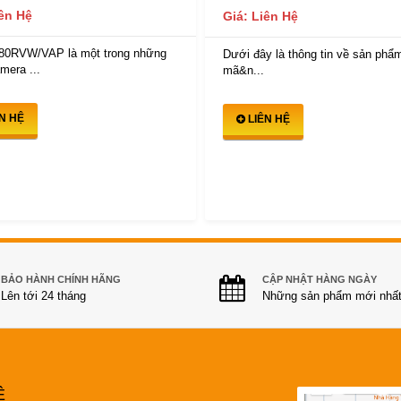
iên Hệ
Giá: Liên Hệ
80RVW/VAP là một trong những
Dưới đây là thông tin về sản phẩm
mera ...
mã&n...
ÊN HỆ
LIÊN HỆ
BẢO HÀNH CHÍNH HÃNG
CẬP NHẬT HÀNG NGÀY
Lên tới 24 tháng
Những sản phẩm mới nhấ
Ệ