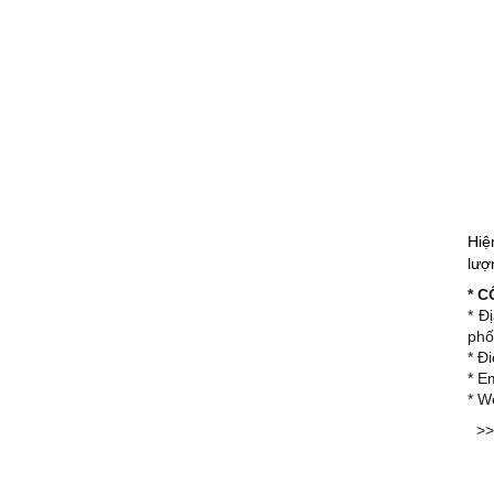
Hiệ
lượ
* 
* Đ
phố
* Đ
* E
* W
>>