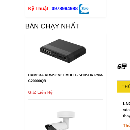
Kỹ Thuật
0978994988
-
BÁN CHẠY NHẤT
CAMERA AI WISENET MULTI - SENSOR PNM-
C20000QB
THÔ
Giá: Liên Hệ
LN
vào
tha
Thô