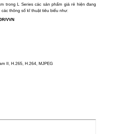
m trong L Series các sản phẩm giá rẻ hiện đang
các thông số kĩ thuật tiêu biểu như:
0R/VVN
am II, H.265,
H.264, MJPEG