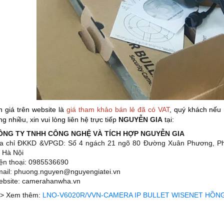
n giá trên website là
giá tham khảo bán lẻ đã có VAT
, quý k
hách nếu 
ng nhiều, xin vui lòng liên hệ trực tiếp
NGUYỄN GIA
tại:
CÔNG TY TNHH CÔNG NGHỆ VÀ TÍCH HỢP NGUYỄN GIA
ịa chỉ ĐKKD &VPGD: Số 4 ngách 21 ngõ 80 Đường Xuân Phương, 
 Hà Nội
iện thoại: 0985536690
mail: phuong.nguyen@nguyengiatei.vn
ebsite: camerahanwha.vn
> Xem thêm:
LNO-V6020R/VVN-CAMERA IP BULLET WISENET HỒN