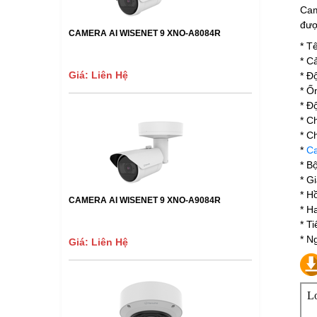
Ca
đượ
CAMERA AI WISENET 9 XNO-A8084R
* T
* C
Giá: Liên Hệ
* Đ
* Ố
* Đ
* C
* C
*
C
* B
* G
* H
CAMERA AI WISENET 9 XNO-A9084R
* H
* T
* N
Giá: Liên Hệ