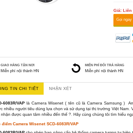
Giá: Liên
Gọi ngay
GIAO HÀNG TẬN NƠI
MIẾN PHÍ ĐỔI TRẢ HÀNG
Miễn phí nội thành HN
Miễn phí nội thành HN
NG TIN CHI TIẾT
NHẬN XÉT
D-6083R/VAP
l
à Camera Wisenet ( tên cũ là Camera Samsung ) A
c nhiều người tiêu dùng lựa chọn và sử dụng tại thị trường Việt Nam
 nhận được quan tâm nhiều đến thế ?. Hãy cùng chúng tôi tìm hiểu nga
 điểm Camera Wisenet SCD-6083R/VAP
D-6083R/VAP
cho phép bạn nâng cấp hệ thống camera tương tự hiện tạ