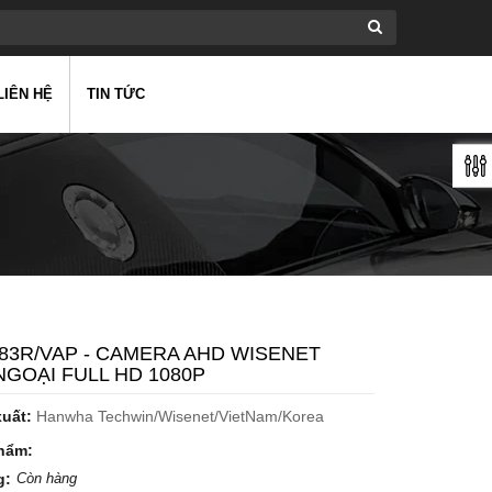
LIÊN HỆ
TIN TỨC
83R/VAP - CAMERA AHD WISENET
GOẠI FULL HD 1080P
xuất:
Hanwha Techwin/Wisenet/VietNam/Korea
hẩm:
g:
Còn hàng