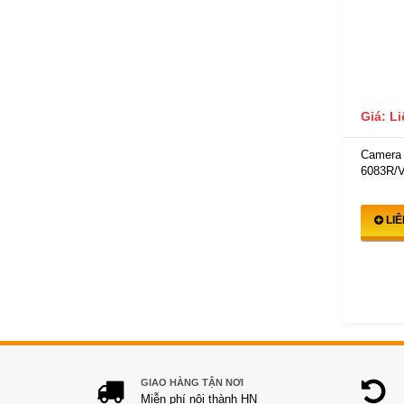
Giá: L
Camera 
6083R/V
LI
GIAO HÀNG TẬN NƠI
Miễn phí nội thành HN