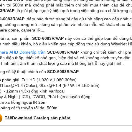
lên tới 500m mà không phải mất thêm chi phí mua thêm cáp để ch
83R/VAP
là giải pháp cực kỳ hiệu quả trong việc nâng cao chất lượng qua
D-6083R/VAP
đảm bảo được trang bị đầy đủ tính năng cao cấp nhất c
g, chống sương mù...dòng sản phẩm với nhiều mẫu mã khác nhau đáp
era dome, camera IR...
ài ra, sản phẩm
SCD-6083R/VAP
này còn có thể giúp bạn dễ dàng l
 hình điều khiển, bộ điều khiển qua cáp đồng trục sử dụng WiseNet
era AHD Dome/ốp trần
SCD-6083R/VAP
không chỉ tiết kiệm chi ph
ồn điện thấp, thiết kế nhỏ gọn, hiện đại và có khoảng cách truyền dẫ
 hình ảnh, âm thanh chất lượng cao mà không bị trễ hay giật hình.
ng số kỹ thuật chính của
SCD-6083R/VAP
ộ phân giải Full HD (1.920 x 1.080 30fps)
.11Lux@F1.4 (Color), 0Lux@F1.4 (B / W: IR LED trên)
.8 ~ 12mm (4.3x) ống kính Varifocal
ay & Night ( ICR), DWDR, Phát hiện chuyển động
ầm xa hồng ngoại IR 25m
hoảng cách truyền tối đa. 500m
Tải/Download Catalog sản phẩm