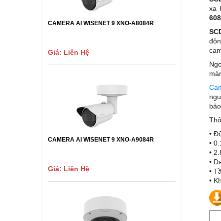
xa 
60
CAMERA AI WISENET 9 XNO-A8084R
SC
độn
cam
Giá: Liên Hệ
Ngo
màn
Cam
ngu
bảo
Thô
• Đ
CAMERA AI WISENET 9 XNO-A9084R
• 0
• 2
• D
Giá: Liên Hệ
• T
• K