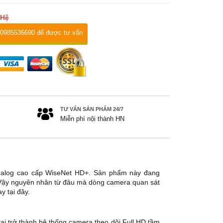
 Hệ
 0985536690 để được tư vấn
TƯ VẤN SẢN PHẨM 24/7
Miễn phí nội thành HN
nalog cao cấp WiseNet HD+. Sản phẩm này đang
. Vậy nguyên nhân từ đâu mà dòng camera quan sát
y tại đây.
i trở thành hệ thống camera theo dõi Full HD tầm