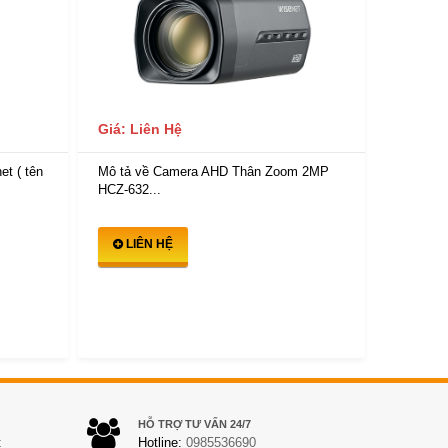
Giá: Liên Hệ
Giá: Li
Mô tả về Camera AHD Thân Zoom 2MP
Mô tả v
t ( tên
HCZ-632...
quét 2...
LIÊN HỆ
LIÊ
HỖ TRỢ TƯ VẤN 24/7
t
Hotline:
0985536690