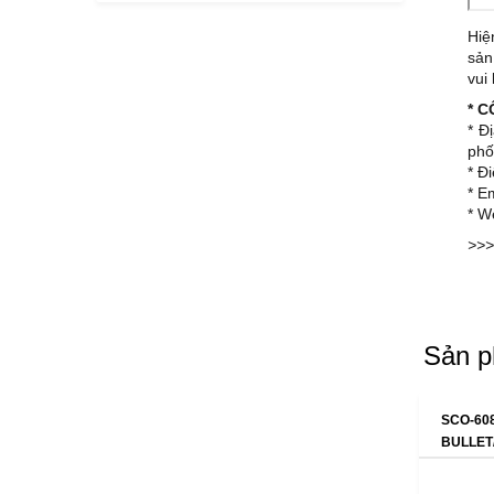
Hiệ
sả
vui 
* 
* Đ
phố
* Đ
* E
* W
>>>
Sản p
SCO-60
BULLET