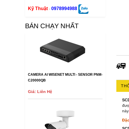
Kỹ Thuật
0978994988
-
BÁN CHẠY NHẤT
CAMERA AI WISENET MULTI - SENSOR PNM-
C20000QB
THÔ
Giá: Liên Hệ
SC
đượ
này
Đặc
SC