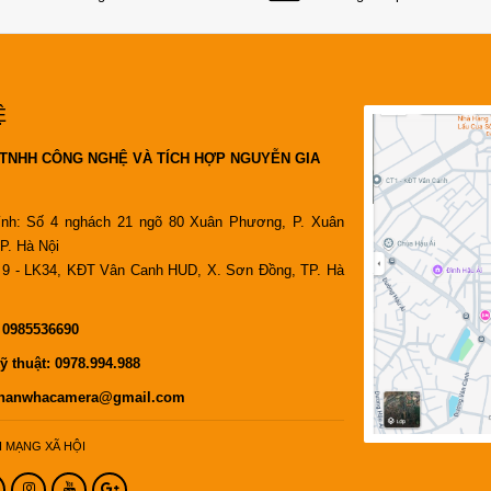
Ệ
TNHH CÔNG NGHỆ VÀ TÍCH HỢP NGUYỄN GIA
ính: Số 4 nghách 21 ngõ 80 Xuân Phương, P. Xuân
P. Hà Nội
9 - LK34, KĐT Vân Canh HUD, X. Sơn Đồng, TP. Hà
:
0985536690
ỹ thuật:
0978.994.988
hanwhacamera@gmail.com
I MẠNG XÃ HỘI