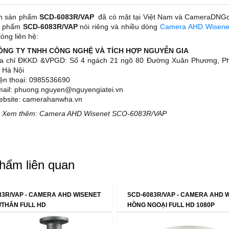
n sản phẩm
SCD-6083R/VAP
đã có mặt tại Việt Nam và CameraDNGco
n phẩm
SCD-6083R/VAP
nói riêng và nhiều dòng
Camera AHD Wisen
lòng liên hệ:
CÔNG TY TNHH CÔNG NGHỆ VÀ TÍCH HỢP NGUYỄN GIA
ịa chỉ ĐKKD &VPGD: Số 4 ngách 21 ngõ 80 Đường Xuân Phương, 
 Hà Nội
iện thoại: 0985536690
mail: phuong.nguyen@nguyengiatei.vn
ebsite: camerahanwha.vn
 Xem thêm: Camera AHD Wisenet SCO-6083R/VAP
hẩm liên quan
83R/VAP - CAMERA AHD WISENET
SCD-6083R/VAP - CAMERA AHD 
/THÂN FULL HD
HỒNG NGOẠI FULL HD 1080P