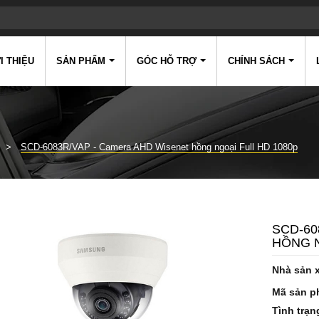
I THIỆU
SẢN PHẨM
GÓC HỖ TRỢ
CHÍNH SÁCH
SCD-6083R/VAP - Camera AHD Wisenet hồng ngoại Full HD 1080p
SCD-60
HỒNG N
Nhà sản 
Mã sản p
Tình trạn