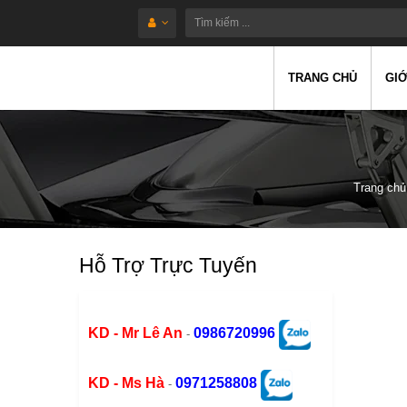
TRANG CHỦ
GIỚ
Trang chủ
Hỗ Trợ Trực Tuyến
KD - Mr Lê An
0986720996
-
KD - Ms Hà
0971258808
-