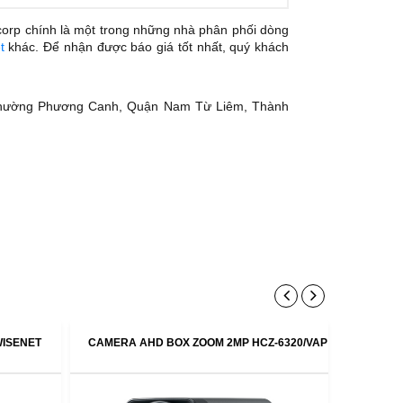
rp chính là một trong những nhà phân phối dòng
et
khác. Để nhận được báo giá tốt nhất, quý khách
Phường Phương Canh, Quận Nam Từ Liêm, Thành
WISENET
CAMERA AHD BOX ZOOM 2MP HCZ-6320/VAP
CAMERA 
6230H/V