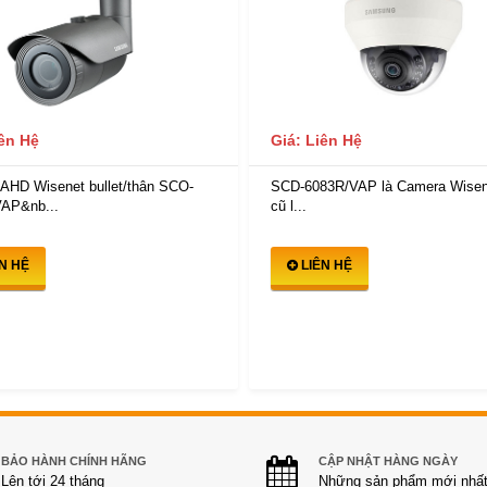
iên Hệ
Giá: Liên Hệ
AHD Wisenet bullet/thân SCO-
SCD-6083R/VAP là Camera Wisene
AP&nb...
cũ l...
ÊN HỆ
LIÊN HỆ
BẢO HÀNH CHÍNH HÃNG
CẬP NHẬT HÀNG NGÀY
Lên tới 24 tháng
Những sản phẩm mới nhấ