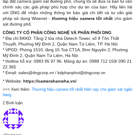
lắp đặt camera giám sát đường phố, chúng tôi sẽ đưa ra bạn tư vấn
chính xác các giải pháp phù hợp cho dự án của bạn. Hãy liên hệ
với DNG để nhận những thông tin báo giá chi tiết và tư vấn giải
pháp sử dụng Wisenet -
thương hiệu camera tốt nhất
cho giám
sát đường phố.
CÔNG TY CỔ PHẦN CÔNG NGHỆ VÀ PHÂN PHỐI DNG
* Địa chỉ ĐKKD: Tầng 2 tòa nhà Detech Tower, số 8 Tôn Thất
Thuyết, Phường Mỹ Đình 2, Quận Nam Từ Liêm, TP. Hà Nội
* VPGD: Phòng 1510, tầng 15 Toà CT1A, Đơn Nguyên 2, Phường
Mỹ Đình 2, Quận Nam Từ Liêm, Hà Nội
* Hotline hỗ trợ: 0983 95 97 96. Mảng dự án: 0988 712 159/ 090 21
22 365
* Email: sales@dngcorp.vn / kdphanphoi@dngcorp.vn
* Website:
https://camerahanwha.vn/
>>> Xem thêm:
Thương hiệu camera tốt nhất hiện nay cho giám sát ngân
hàng
2 Bình luận
alkannare