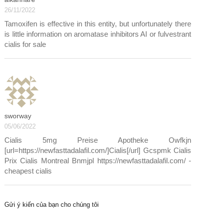
26/11/2022
Tamoxifen is effective in this entity, but unfortunately there
is little information on aromatase inhibitors AI or fulvestrant
cialis for sale
sworway
05/06/2022
Cialis 5mg Preise Apotheke Owfkjn
[url=https://newfasttadalafil.com/]Cialis[/url] Gcspmk Cialis
Prix Cialis Montreal Bnmjpl https://newfasttadalafil.com/ -
cheapest cialis
Gửi ý kiến của bạn cho chúng tôi