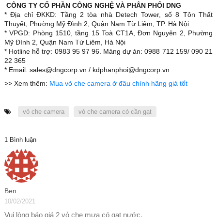
CÔNG TY CỔ PHẦN CÔNG NGHỆ VÀ PHÂN PHỐI DNG
* Địa chỉ ĐKKD: Tầng 2 tòa nhà Detech Tower, số 8 Tôn Thất
Thuyết, Phường Mỹ Đình 2, Quận Nam Từ Liêm, TP. Hà Nội
* VPGD: Phòng 1510, tầng 15 Toà CT1A, Đơn Nguyên 2, Phường
Mỹ Đình 2, Quận Nam Từ Liêm, Hà Nội
* Hotline hỗ trợ: 0983 95 97 96. Mảng dự án: 0988 712 159/ 090 21
22 365
* Email: sales@dngcorp.vn / kdphanphoi@dngcorp.vn
>> Xem thêm:
Mua vỏ che camera ở đâu chính hãng giá tốt
vỏ che camera
vỏ che camera có cần gạt
1 Bình luận
Ben
10/02/2021
Vui lòng báo giá 2 vỏ che mưa có gạt nước.