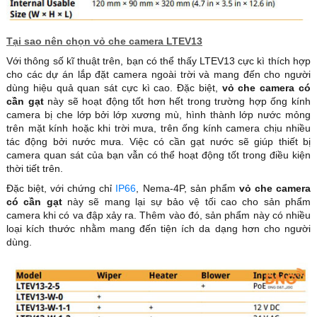
Tại sao nên chọn vỏ che camera LTEV13
Với thông số kĩ thuật trên, bạn có thể thấy LTEV13 cực kì thích hợp
cho các dự án lắp đặt camera ngoài trời và mang đến cho người
dùng hiệu quả quan sát cực kì cao. Đặc biệt,
vỏ che camera có
cần gạt
này sẽ hoạt động tốt hơn hết trong trường hợp ống kính
camera bị che lớp bởi lớp xương mù, hình thành lớp nước mỏng
trên mặt kính hoặc khi trời mưa, trên ống kính camera chịu nhiều
tác động bởi nước mưa. Việc có cần gạt nước sẽ giúp thiết bị
camera quan sát của bạn vẫn có thể hoạt động tốt trong điều kiện
thời tiết trên.
Đặc biệt, với chứng chỉ
IP66
, Nema-4P, sản phẩm
vỏ che camera
có cần gạt
này sẽ mang lại sự bảo vệ tối cao cho sản phẩm
camera khi có va đập xảy ra. Thêm vào đó, sản phẩm này có nhiều
loại kích thước nhằm mang đến tiện ích da dạng hơn cho người
dùng.