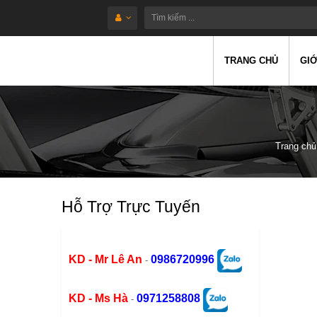
TRANG CHỦ
GIỚ
Trang chủ
Hỗ Trợ Trực Tuyến
KD - Mr Lê An
0986720996
-
KD - Ms Hà
0971258808
-