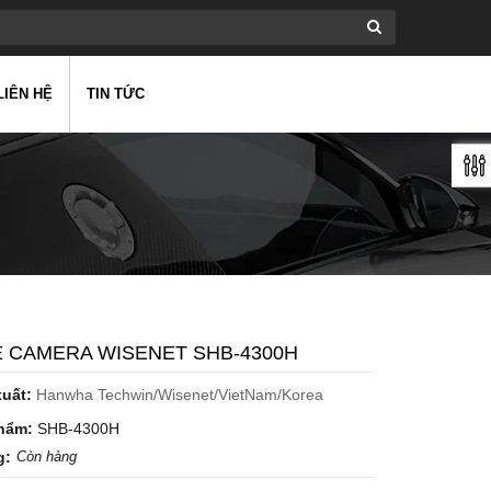
LIÊN HỆ
TIN TỨC
 CAMERA WISENET SHB-4300H
xuất:
Hanwha Techwin/Wisenet/VietNam/Korea
hẩm:
SHB-4300H
g:
Còn hàng