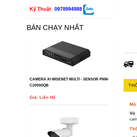
Kỹ Thuật
0978994988
-
BÁN CHẠY NHẤT
CAMERA AI WISENET MULTI - SENSOR PNM-
THÔ
C20000QB
Giá: Liên Hệ
Mô 
Vỏ
cam
Thô