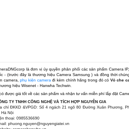
eraDNGcorp là đơn vị ủy quyền phân phối các sản phẩm Camera I
c - (trước đây là thương hiệu Camera Samsung ) và đồng thời chúng t
m camera,
phụ kiện camera
đi kèm chính hãng trong đó có
Vỏ che c
thương hiệu Wisenet - Hanwha Techwin.
có được giá tốt về các sản phẩm và nhận tư vấn miễn phí lắp đặt Camer
CÔNG TY TNHH CÔNG NGHỆ VÀ TÍCH HỢP NGUYỄN GIA
ịa chỉ ĐKKD &VPGD: Số 4 ngách 21 ngõ 80 Đường Xuân Phương, 
 Hà Nội
iện thoại: 0985536690
mail: phuong.nguyen@nguyengiatei.vn