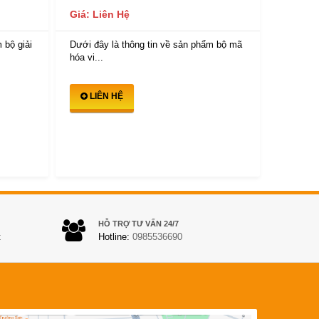
Giá: Li
Giá: Liên Hệ
Dưới đây
 bộ giải
Dưới đây là thông tin về sản phẩm bộ mã
hóa vi...
hóa vi...
LIÊ
LIÊN HỆ
HỖ TRỢ TƯ VẤN 24/7
t
Hotline:
0985536690