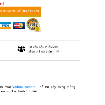
 Hệ
 0985536690 để được tư vấn
TƯ VẤN SẢN PHẨM 24/7
Miễn phí nội thành HN
nh mục
Vỏ/hộp camera
, hỗ trợ xây dựng thống
 mọi loại hình thời tiết.