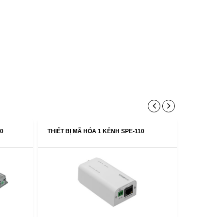
50
THIẾT BỊ MÃ HÓA 1 KÊNH SPE-110
THIẾT B