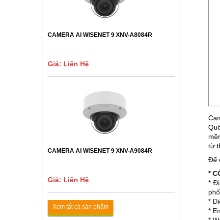
CAMERA AI WISENET 9 XNV-A8084R
Giá: Liên Hệ
Cam
Quố
mề
từ 
CAMERA AI WISENET 9 XNV-A9084R
Để 
* 
Giá: Liên Hệ
* Đ
phố
* Đ
Xem tất cả sản phẩm
* E