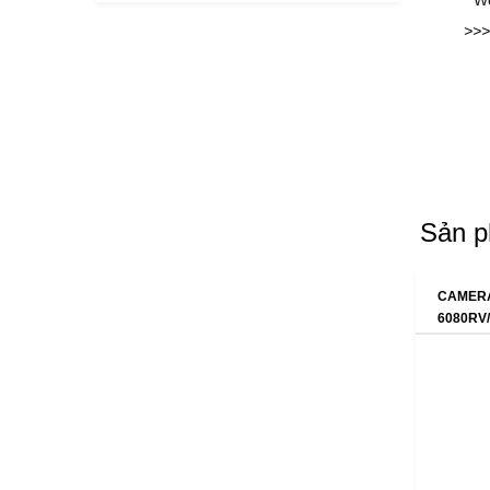
* W
>>>
Sản p
CAMERA
6080RV