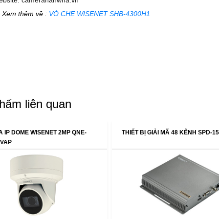
ebsite: camerahanwha.vn
 Xem thêm về :
VỎ CHE WISENET SHB-4300H1
hẩm liên quan
 IP DOME WISENET 2MP QNE-
THIẾT BỊ GIẢI MÃ 48 KÊNH SPD-1
/VAP