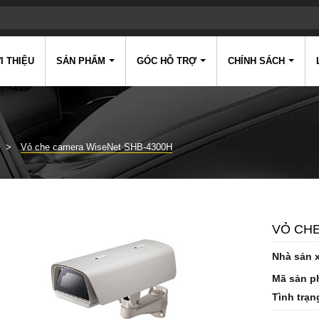
I THIỆU
SẢN PHẨM
GÓC HỖ TRỢ
CHÍNH SÁCH
Vỏ che camera WiseNet SHB-4300H
VỎ CHE
Nhà sản 
Mã sản p
Tình trạn