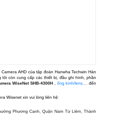
P, Camera AHD của tập đoàn Hanwha Techwin Hàn
ôi còn cung cấp các thiết bị, đầu ghi hình, phần
amera WiseNet SHB-4300H
,
ống kính/lens,
... đến
a Wisenet xin vui lòng liên hệ:
Phường Phương Canh, Quận Nam Từ Liêm, Thành