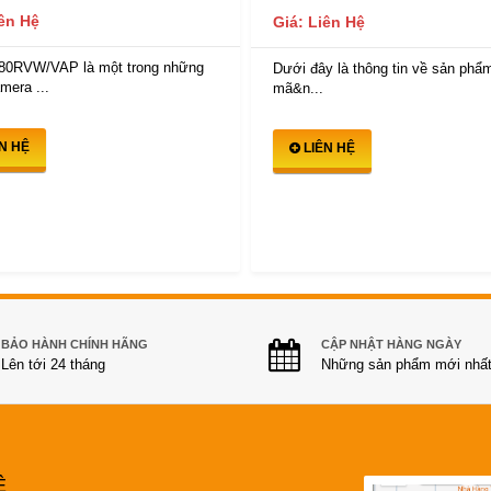
iên Hệ
Giá: Liên Hệ
80RVW/VAP là một trong những
Dưới đây là thông tin về sản phẩm
mera ...
mã&n...
ÊN HỆ
LIÊN HỆ
BẢO HÀNH CHÍNH HÃNG
CẬP NHẬT HÀNG NGÀY
Lên tới 24 tháng
Những sản phẩm mới nhấ
Ệ