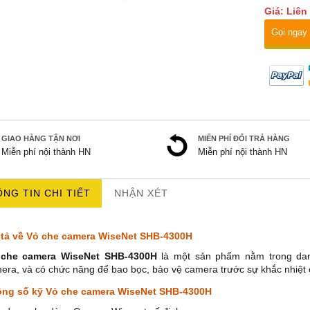
Giá: Liên
Gọi ngay
GIAO HÀNG TẬN NƠI
MIẾN PHÍ ĐỔI TRẢ HÀNG
Miễn phí nội thành HN
Miễn phí nội thành HN
NG TIN CHI TIẾT
NHẬN XÉT
tả về Vỏ che camera WiseNet SHB-4300H
 che camera WiseNet SHB-4300H
là một sản phẩm nằm trong da
era, và có chức năng để bao bọc, bảo vệ camera trước sự khắc nhiệt của
ng số kỹ Vỏ che camera WiseNet SHB-4300H