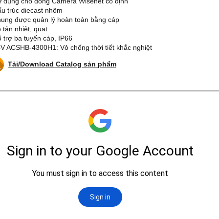
ử dụng cho dòng Camera Wisenet cố định
ấu trúc diecast nhôm
hung được quản lý hoàn toàn bằng cáp
ộ tản nhiệt, quạt
ỗ trợ ba tuyến cáp, IP66
4V ACSHB-4300H1: Vỏ chống thời tiết khắc nghiệt
Tải/Download Catalog sản phẩm