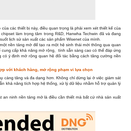
của các thiết bị này, điều quan trọng là phải xem xét thiết kế của
ất chipset làm trọng tâm trong R&D, Hanwha Techwin đã và đang
g suốt lịch sử sản xuất các sản phẩm Wisenet của mình.
h một nền tảng mở để tạo ra một hệ sinh thái mới thông qua quan
p để cung cấp khả năng mở rộng, tính sẵn sàng cao có thể đáp ứng
g có ý định mở rộng quan hệ đối tác bằng cách tăng cường nền
ợp với khách hàng, mở rộng phạm vi lựa chọn
y càng tăng và đa dạng hơn. Không chỉ dừng lại ở việc giám sát
n khả năng tích hợp hệ thống, xử lý dữ liệu nhằm hỗ trợ quản lý
t an ninh nền tảng mở là điều cần thiết mà bất cứ nhà sản xuất