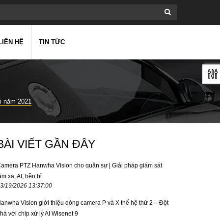
LIÊN HỆ
TIN TỨC
i năm 2021
BÀI VIẾT GẦN ĐÂY
amera PTZ Hanwha Vision cho quân sự | Giải pháp giám sát
ầm xa, AI, bền bỉ
3/19/2026 13:37:00
anwha Vision giới thiệu dòng camera P và X thế hệ thứ 2 – Đột
há với chip xử lý AI Wisenet 9