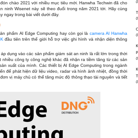
0
 đón chào 2021 với nhiều mục tiêu mới. Hanwha Techwin đã cho
n ninh Wisenet này sẽ theo đuổi trong năm 2021 tới. Hãy cùng
T
y ngay trong bài viết dưới đây.
0
g
C
sản phẩm AI Edge Computing hay còn gọi là
camera AI Hanwha
0
8K
đầu tiên trên thế giới hỗ trợ việc ghi hình và nhận diện thông
K
P
p dụng vào các sản phẩm giám sát an ninh là rất lớn trong thời
0
t nhiều công ty công nghệ khác đã nhận ra tiềm tăng từ các sản
ản xuất của mình. Các thiết bị AI Edge Computing trong ngành
K
n để phát hiện dữ liệu video, radar và hình ảnh nhiệt, đồng thời
T
ến đơn vị máy chủ có thể tăng mức độ thông thạo tài nguyên và tiết
0