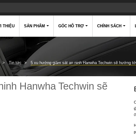
I THIỆU
SẢN PHẨM
GÓC HỖ TRỢ
CHÍNH SÁCH
Tin tức
5 xu hướng giám sát an ninh Hanwha Techwin sẽ hướng tớ
 ninh Hanwha Techwin sẽ
C
t
0
H
p